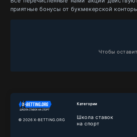
Все перечисленные нами акции действуют
приятные бонусы от букмекерской конторы
Чтобы оставит
Категории
Школа ставок
© 2026 X-BETTING.ORG
на спорт