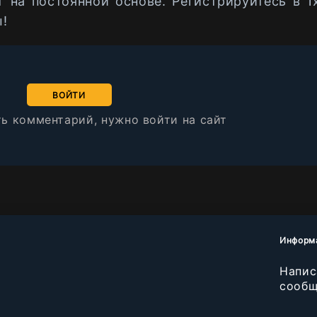
 на постоянной основе. Регистрируйтесь в 1
!
ВОЙТИ
ь комментарий, нужно войти на сайт
Информ
Напис
сообщ