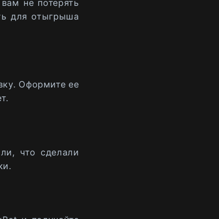
 вам не потерять
ть для отыгрыша
вку. Оформите ее
т.
ли, что сделали
ки.