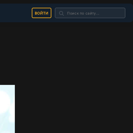
ВОЙТИ