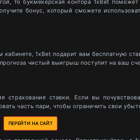
гой, то букмекерская контора 1xBet поможет
получите бонус, который сможете использова
 кабинете, 1xBet подарит вам бесплатную ста
 прогноза чистый выигрыш поступит на ваш сче
я страхования ставки. Если вы почувствова
вать часть пари, чтобы ограничить свои убыт
ПЕРЕЙТИ НА САЙТ