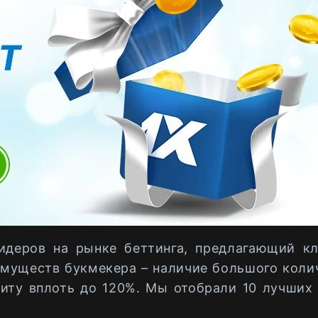
лидеров на рынке беттинга, предлагающий к
еимуществ букмекера – наличие большого коли
зиту вплоть до 120%. Мы отобрали 10 лучших