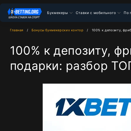
Букмекеры
Ставки с мобильного
По 
Главная
Бонусы букмекерских контор
100% к депозиту, фри
100% к депозиту, ф
подарки: разбор ТО