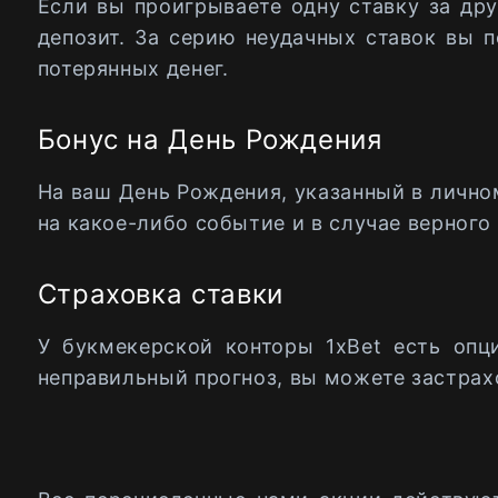
Если вы проигрываете одну ставку за дру
депозит. За серию неудачных ставок вы 
потерянных денег.
Бонус на День Рождения
На ваш День Рождения, указанный в личном
на какое-либо событие и в случае верного
Страховка ставки
У букмекерской конторы 1xBet есть опци
неправильный прогноз, вы можете застрахо