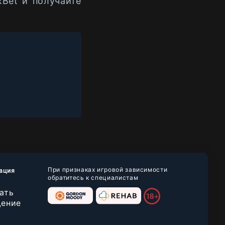
xBet и получайте
При признаках игровой зависимости
ация
обратитесь к специалистам
ать
ение