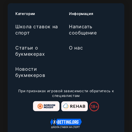
Категории
Информация
Школа ставок на
Написать
спорт
сообщение
Статьи о
О нас
букмекерах
Новости
букмекеров
При признаках игровой зависимости обратитесь к
специалистам