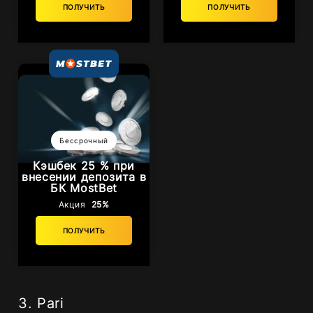
ПОЛУЧИТЬ
ПОЛУЧИТЬ
Бессрочный
Кэшбек 25 % при
внесении депозита в
БК MostBet
Акция
25%
ПОЛУЧИТЬ
3. Pari