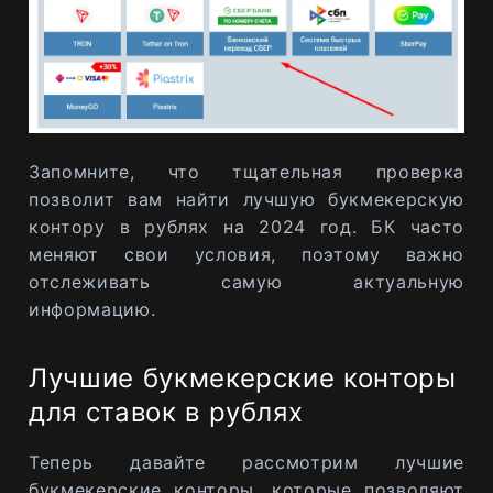
Запомните, что тщательная проверка
позволит вам найти лучшую букмекерскую
контору в рублях на 2024 год. БК часто
меняют свои условия, поэтому важно
отслеживать самую актуальную
информацию.
Лучшие букмекерские конторы
для ставок в рублях
Теперь давайте рассмотрим лучшие
букмекерские конторы, которые позволяют