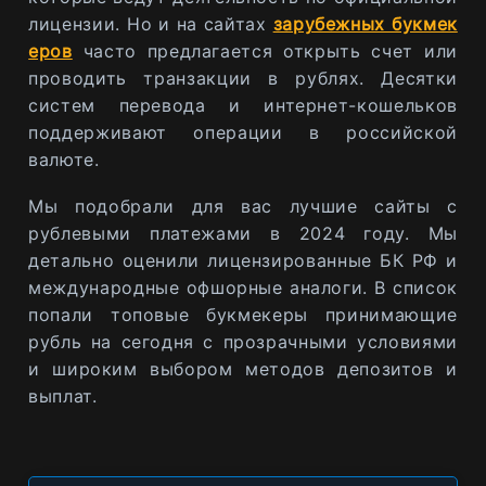
лицензии. Но и на сайтах
зарубежных букмек
еров
часто предлагается открыть счет или
проводить транзакции в рублях. Десятки
систем перевода и интернет-кошельков
поддерживают операции в российской
валюте.
Мы подобрали для вас лучшие сайты с
рублевыми платежами в 2024 году. Мы
детально оценили лицензированные БК РФ и
международные офшорные аналоги. В список
попали топовые букмекеры принимающие
рубль на сегодня с прозрачными условиями
и широким выбором методов депозитов и
выплат.