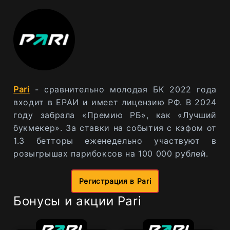
Pari
- сравнительно молодая БК 2022 года
входит в ЕРАИ и имеет лицензию РФ. В 2024
году забрала «Премию РБ», как «Лучший
букмекер». За ставки на события с кэфом от
1.3 бетторы еженедельно участвуют в
розыгрышах парибоксов на 100 000 рублей.
Регистрация в Pari
Бонусы и акции Pari