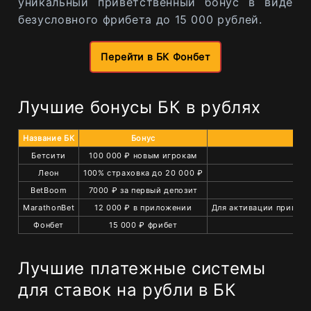
уникальный приветственный бонус в виде
безусловного фрибета до 15 000 рублей.
Перейти в БК Фонбет
Лучшие бонусы БК в рублях
Название БК
Бонус
Бетсити
100 000 ₽ новым игрокам
Леон
100% страховка до 20 000 ₽
BetBoom
7000 ₽ за первый депозит
MarathonBet
12 000 ₽ в приложении
Для активации приветс
Фонбет
15 000 ₽ фрибет
Лучшие платежные системы
для ставок на рубли в БК