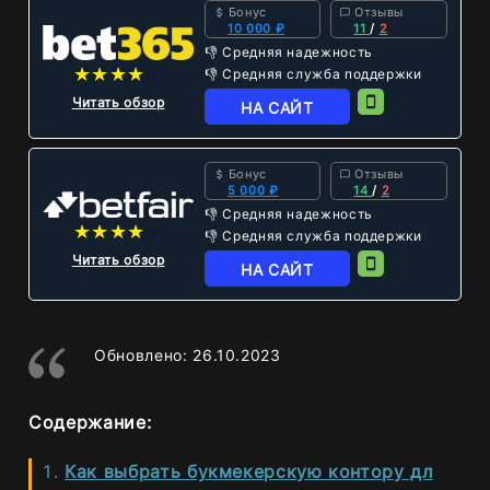
Бонус
Отзывы
10 000 ₽
11
/
2
👎 Средняя надежность
👎 Средняя служба поддержки
Читать обзор
НА САЙТ
Бонус
Отзывы
5 000 ₽
14
/
2
👎 Средняя надежность
👎 Средняя служба поддержки
Читать обзор
НА САЙТ
Обновлено: 26.10.2023
Содержание:
Как выбрать букмекерскую контору дл