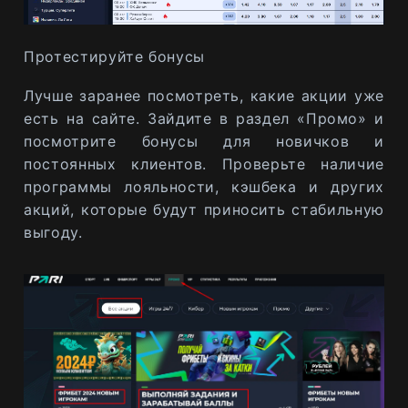
Протестируйте бонусы
Лучше заранее посмотреть, какие акции уже
есть на сайте. Зайдите в раздел «Промо» и
посмотрите бонусы для новичков и
постоянных клиентов. Проверьте наличие
программы лояльности, кэшбека и других
акций, которые будут приносить стабильную
выгоду.