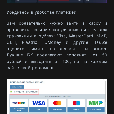
Убедитесь в удобстве платежей
Вам обязательно нужно зайти в кассу и
проверить наличие популярных систем для
транзакций в рублях: Visa, MasterCard, МИР,
СБП, Piastrix, ЮMoney и другие. Также
оцените лимиты на депозиты и вывод.
Лучшие БК предлагают пополнять от 50
рублей и выводить от 100, но на каждом
сайте свой регламент.