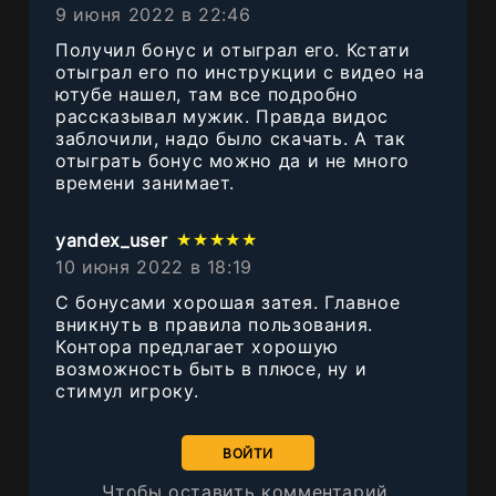
9 июня 2022 в 22:46
Получил бонус и отыграл его. Кстати
отыграл его по инструкции с видео на
ютубе нашел, там все подробно
рассказывал мужик. Правда видос
заблочили, надо было скачать. А так
отыграть бонус можно да и не много
времени занимает.
yandex_user
10 июня 2022 в 18:19
С бонусами хорошая затея. Главное
вникнуть в правила пользования.
Контора предлагает хорошую
возможность быть в плюсе, ну и
стимул игроку.
ВОЙТИ
Чтобы оставить комментарий,