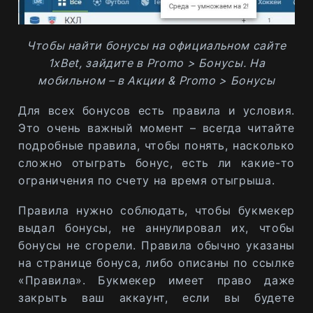
Чтобы найти бонусы на официальном сайте
1xBet, зайдите в Promo > Бонусы. На
мобильном – в Акции & Promo > Бонусы
Для всех бонусов есть правила и условия.
Это очень важный момент – всегда читайте
подробные правила, чтобы понять, насколько
сложно отыграть бонус, есть ли какие-то
ограничения по счету на время отыгрыша.
Правила нужно соблюдать, чтобы букмекер
выдал бонусы, не аннулировал их, чтобы
бонусы не сгорели. Правила обычно указаны
на странице бонуса, либо описаны по ссылке
«Правила». Букмекер имеет право даже
закрыть ваш аккаунт, если вы будете