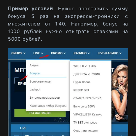
Пример условий.
Нужно проставить сумму
бонуса 5 раз на экспрессы-тройники с
множителем от 1.40. Например, бонус на
1000 рублей нужно отыграть ставками на
5000 рублей.