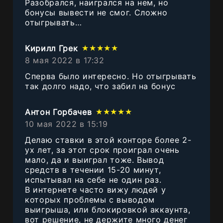
Разобрался, наигрался на нем, но
бонусы вывести не смог. Сложно
отыгрывать…
Кирилл Грек
8 мая 2022 в 17:32
Сперва было интересно. Но отыгрывать
так долго надо, что забил на бонус
Антон Горбачев
10 мая 2022 в 15:19
Делаю ставки в этой конторе более 2-
ух лет, за этот срок проиграл очень
мало, да и выиграл тоже. Вывод
средств в течении 15-20 минут,
испытывал на себе не один раз.
В интернете часто вижу людей у
которых проблемы с выводом
выигрыша, или блокировкой аккаунта,
вот решение, не держите много денег