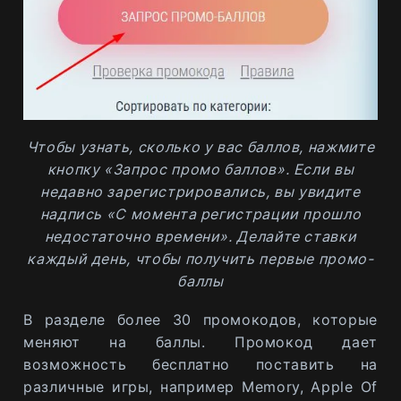
Чтобы узнать, сколько у вас баллов, нажмите
кнопку «Запрос промо баллов». Если вы
недавно зарегистрировались, вы увидите
надпись «С момента регистрации прошло
недостаточно времени». Делайте ставки
каждый день, чтобы получить первые промо-
баллы
В разделе более 30 промокодов, которые
меняют на баллы. Промокод дает
возможность бесплатно поставить на
различные игры, например Memory, Apple Of