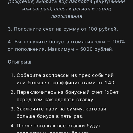
рождения, выбрать вид паспорта (внутренний
или загран), ввести регион и город
проживания
3. Пополните счет на сумму от 100 рублей.
4. Вы получите бонус автоматически – 100%
от пополнения. Максимум – 5000 рублей.
Отыгрыш
Соберите экспрессы из трех событий
или больше с коэффициентами от 1.40.
Переключитесь на бонусный счет 1хБет
перед тем как сделать ставку.
Заключите пари на сумму, которая
больше бонуса в пять раз.
После того как все ставки будут
рассчитаны, остаток бонуса