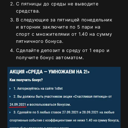
С пятницы до среды не выводите
средства.
В следующие за пятницей понедельник
и вторник заключите по 5 пари на
спорт с множителями от 1.40 на сумму
пятничного бонуса.
Сделайте депозит в среду от 1 евро и
получите бонус автоматом.