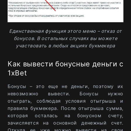
Единственная функция этого меню – отказ от
бонусов. В остальных случаях вы можете
участвовать в любых акциях букмекера
Как вывести бонусные деньги с
1xBet
Бонусы – это еще не деньги, поэтому их
невозможно вывести. Бонусы нужно
отыграть, соблюдая условия отыгрыша и
правила букмекера. После отыгрыша сумма,
которая осталась на бонусном счету,
зачисляется на основной денежный счет.
Откуда ее уже можно вывести на свои