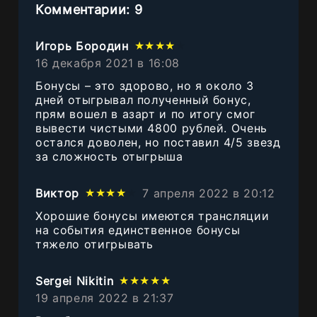
Комментарии: 9
Игорь Бородин
16 декабря 2021 в 16:08
Бонусы – это здорово, но я около 3
дней отыгрывал полученный бонус,
прям вошел в азарт и по итогу смог
вывести чистыми 4800 рублей. Очень
остался доволен, но поставил 4/5 звезд
за сложность отыгрыша
Виктор
7 апреля 2022 в 20:12
Хорошие бонусы имеются трансляции
на события единственное бонусы
тяжело отигрывать
Sergei Nikitin
19 апреля 2022 в 21:37