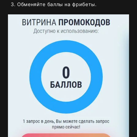
Обменяйте баллы на фрибеты.