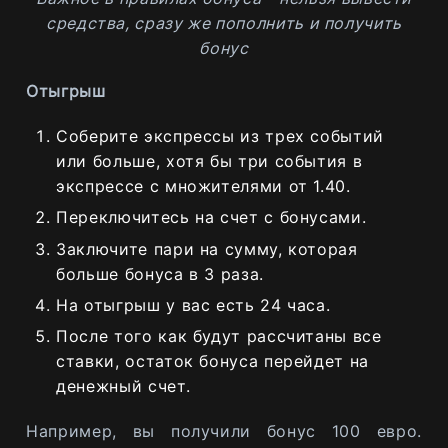
средства, сразу же пополнить и получить
бонус
Отыгрыш
Соберите экспрессы из трех событий
или больше, хотя бы три события в
экспрессе с множителями от 1.40.
Переключитесь на счет с бонусами.
Заключите пари на сумму, которая
больше бонуса в 3 раза.
На отыгрыш у вас есть 24 часа.
После того как будут рассчитаны все
ставки, остаток бонуса перейдет на
денежный счет.
Например, вы получили бонус 100 евро.