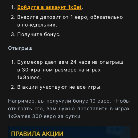
Войдите в аккаунт 1xBet
.
Внесите депозит от 1 евро, обязательно
в понедельник.
Получите бонус.
Отыгрыш
Букмекер дает вам 24 часа на отыгрыш
в 30-кратном размере на играх
1xGames.
В акции участвуют не все игры.
Например, вы получили бонус 10 евро. Чтобы
отыграть его, вам нужно проставить в играх
1xGames 300 евро за сутки.