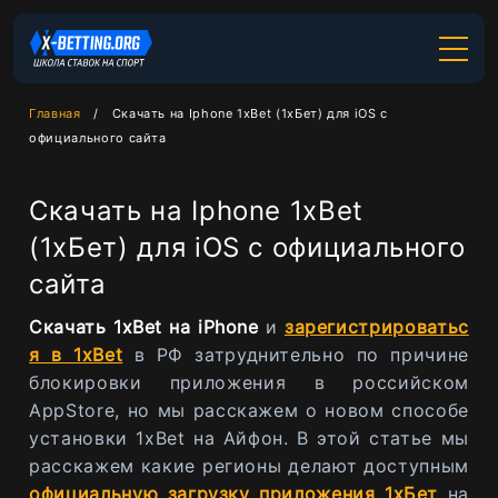
Главная
Скачать на Iphone 1xBet (1хБет) для iOS с
официального сайта
Скачать на Iphone 1xBet
(1хБет) для iOS с официального
сайта
Скачать 1xBet на iPhone
и
зарегистрироватьс
я в 1xBet
в РФ затруднительно по причине
блокировки приложения в российском
AppStore, но мы расскажем о новом способе
установки 1xBet на Айфон. В этой статье мы
расскажем какие регионы делают доступным
официальную загрузку приложения 1хБет
на