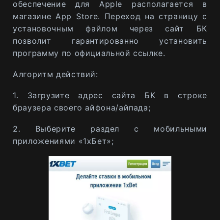
обеспечение для Apple располагается в
магазине App Store. Переход на страницу с
установочным файлом через сайт БК
позволит гарантированно установить
программу по официальной ссылке.
Алгоритм действий:
1. Загрузите адрес сайта БК в строке
браузера своего айфона/айпада;
2. Выберите раздел с мобильными
приложениями «1xБет»;