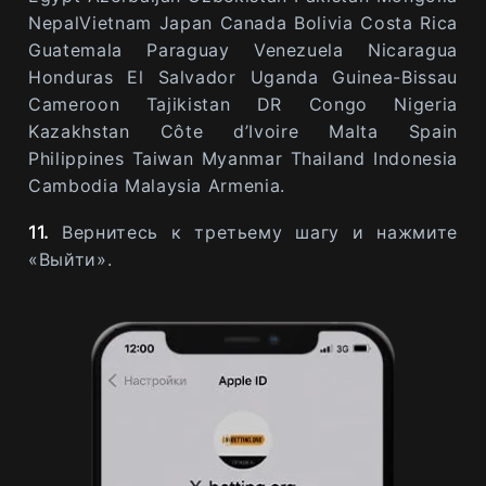
NepalVietnam Japan Canada Bolivia Costa Rica
Guatemala Paraguay Venezuela Nicaragua
Honduras El Salvador Uganda Guinea-Bissau
Cameroon Tajikistan DR Congo Nigeria
Kazakhstan Côte d’Ivoire Malta Spain
Philippines Taiwan Myanmar Thailand Indonesia
Cambodia Malaysia Armenia.
11.
Вернитесь к третьему шагу и нажмите
«Выйти».