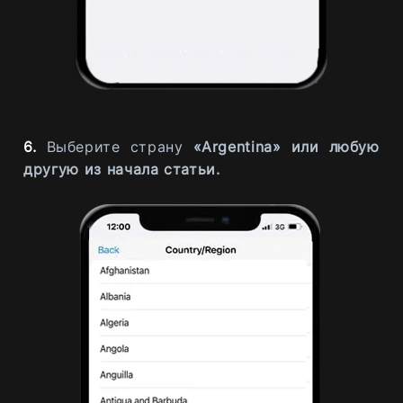
6.
Выберите страну
«Argentina» или любую
другую из начала статьи.