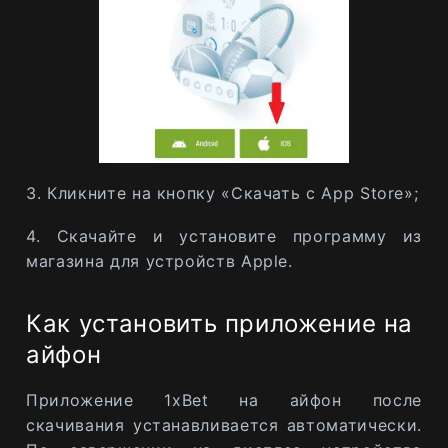
3. Кликните на кнопку «Скачать с App Store»;
4. Cкачайте и установите программу из
магазина для устройств Apple.
Как установить приложение на
айфон
Приложение 1xBet на айфон после
скачивания устанавливается автоматически.