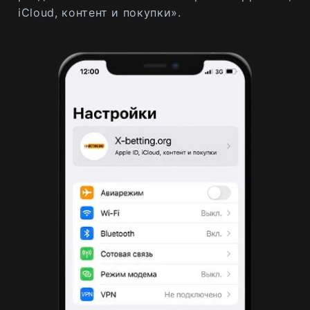
iCloud, контент и покупки».