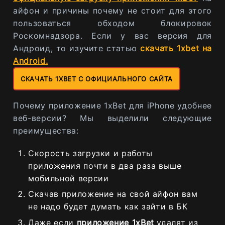
айфон и причины почему не стоит для этого
пользоваться обходом блокировок
Роскомнадзора. Если у вас версия для
Андроид, то изучите статью
скачать 1xbet на
Android.
СКАЧАТЬ 1XBET С ОФИЦИАЛЬНОГО САЙТА
Почему приложение 1xBet для iPhone удобнее
веб-версии? Мы выделили следующие
преимущества:
Скорость загрузки и работы
приложения почти в два раза выше
мобильной версии
Скачав приложение на свой айфон вам
не надо будет думать как зайти в БК
Даже если
приложение 1xBet
удалят из