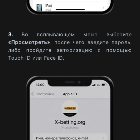
3.
Во всплывающем меню выберите
«Просмотреть»
, после чего введите пароль,
либо пройдите авторизацию с помощью
Touch ID или Face ID.