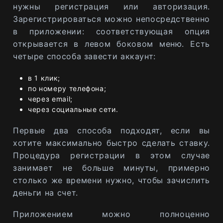
нужны регистрация или авторизация.
Зарегистрироваться можно непосредственно
в приложении: соответствующая опция
открывается в левом боковом меню. Есть
четыре способа завести аккаунт:
в 1 клик;
по номеру телефона;
через email;
через социальные сети.
Первые два способа подходят, если вы
хотите максимально быстро сделать ставку.
Процедура регистрации в этом случае
занимает не больше минуты, примерно
столько же времени нужно, чтобы зачислить
деньги на счет.
Приложением можно полноценно