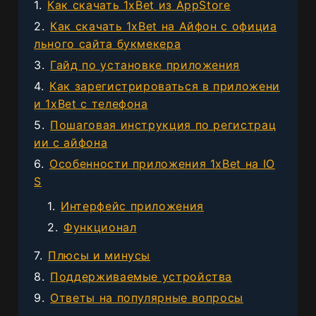
Как скачать 1xBet из AppStore
Как скачать 1xBet на Айфон с официа
льного сайта букмекера
Гайд по установке приложения
Как зарегистрироваться в приложени
и 1xBet с телефона
Пошаговая инструкция по регистрац
ии с айфона
Особенности приложения 1xBet на IO
S
Интерфейс приложения
Функционал
Плюсы и минусы
Поддерживаемые устройства
Ответы на популярные вопросы