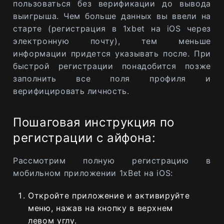
пользоваться без верификации до вывода
выигрыша. Чем больше данных вы ввели на
старте (регистрация в 1xbet на iOS через
электронную почту), тем меньше
информации придется указывать после. При
быстрой регистрации понадобится позже
заполнить все поля профиля и
верифицировать личность.
Пошаговая инструкция по
регистрации с айфона:
Рассмотрим полную регистрацию в
мобильном приложении 1xBet на iOS:
Откройте приложение и активируйте
меню, нажав на кнопку в верхнем
левом углу.