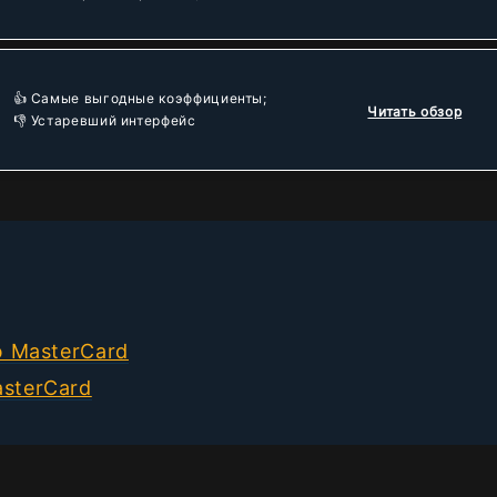
👍 Самые выгодные коэффициенты;
Читать обзор
👎 Устаревший интерфейс
ю MasterCard
sterCard