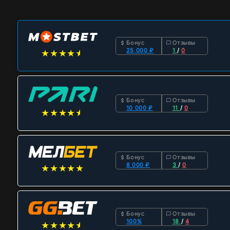
Бонус
Отзывы
25 000 ₽
1
/
0
Бонус
Отзывы
10 000 ₽
11
/
0
Бонус
Отзывы
8 000 ₽
3
/
0
Бонус
Отзывы
100%
18
/
4