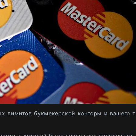
ных лимитов букмекерской конторы и вашего 
 карту, с которой было совершено пополнение.