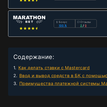
Бонус
Отзывы
100 %
2
/
0
Содержание:
Как делать ставки с Mastercard
Ввод и вывод средств в БК с помощь
Преимущества платежной системы Ma