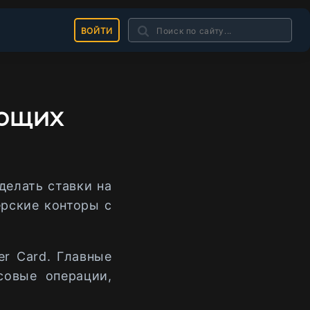
ВОЙТИ
ающих
делать ставки на
рские конторы с
r Card. Главные
совые операции,