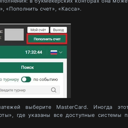
ополнения: в букмекерских конторах она може
, «Пополнить счет», «Касса».
атежей выберите MasterCard. Иногда эт
рты», где указаны все доступные системы п