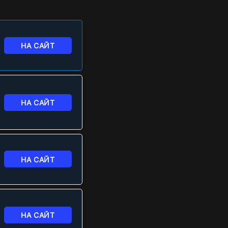
НА САЙТ
НА САЙТ
НА САЙТ
НА САЙТ