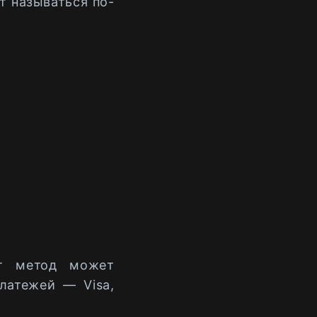
т называться по-
от метод может
латежей — Visa,