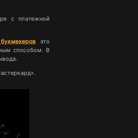
оре с платежной
 букмекеров
это
жным способом. В
ывода.
Мастеркард».