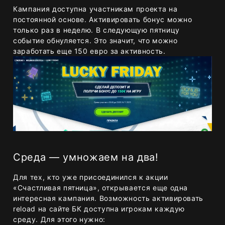
Кампания доступна участникам проекта на
постоянной основе. Активировать бонус можно
только раз в неделю. В следующую пятницу
событие обнуляется. Это значит, что можно
заработать еще 150 евро за активность.
Среда — умножаем на два!
Для тех, кто уже присоединился к акции
«Счастливая пятница», открывается еще одна
интересная кампания. Возможность активировать
reload на сайте БК доступна игрокам каждую
среду. Для этого нужно: