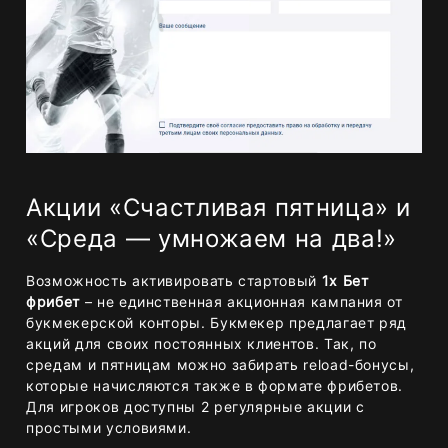
Акции «Счастливая пятница» и
«Среда — умножаем на два!»
Возможность активировать стартовый
1х Бет
фрибет
– не единственная акционная кампания от
букмекерской конторы. Букмекер предлагает ряд
акций для своих постоянных клиентов. Так, по
средам и пятницам можно забирать reload-бонусы,
которые начисляются также в формате фрибетов.
Для игроков доступны 2 регулярные акции с
простыми условиями.