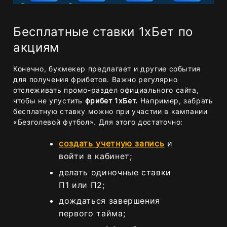
Бесплатные ставки 1xБет по
акциям
Конечно, букмекер предлагает и другие события
для получения фрибетов. Важно регулярно
отслеживать промо-раздел официального сайта,
чтобы не упустить
фрибет 1xБет.
Например, забрать
бесплатную ставку можно при участии в кампании
«Безголевой футбол». Для этого достаточно:
создать учетную запись
и
войти в кабинет;
делать одиночные ставки
П1 или П2;
дождаться завершения
первого тайма;