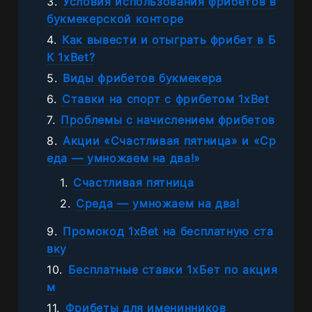
Условия использования фрибетов в
букмекерской конторе
Как вывести и отыграть фрибет в Б
К 1xBet?
Виды фрибетов букмекера
Ставки на спорт с фрибетом 1xBet
Проблемы с начислением фрибетов
Акции «Счастливая пятница» и «Ср
еда — умножаем на два!»
Счастливая пятница
Среда — умножаем на два!
Промокод 1xBet на бесплатную ста
вку
Бесплатные ставки 1xБет по акция
м
Фрибеты для именинников