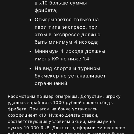
в х10 больше суммы
фрибета;
Отыгрывается только на
пари типа экспресс, при
этом в экспрессе должно
быть минимум 4 исхода;
Минимум 4 исхода должны
иметь КФ не ниже 1.4;
На вид спорта и турниры
букмекер не устанавливает
ограничений.
Рассмотрим пример отыгрыша. Допустим, игроку
удалось заработать 1000 рублей после победы
фрибета. При этом на бонус установлен
коэффициент х10. Нужно делать ставки,
соответствующие условиям акции, минимум на
сумму 10 000 RUB. Для этого, оформляем экспресс
с 4-мя исходами, сумма каждого из которых будет