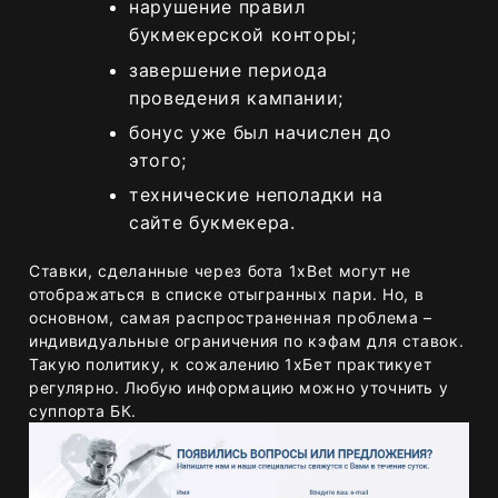
нарушение правил
букмекерской конторы;
завершение периода
проведения кампании;
бонус уже был начислен до
этого;
технические неполадки на
сайте букмекера.
Ставки, сделанные через бота 1xBet могут не
отображаться в списке отыгранных пари. Но, в
основном, самая распространенная проблема –
индивидуальные ограничения по кэфам для ставок.
Такую политику, к сожалению 1хБет практикует
регулярно. Любую информацию можно уточнить у
суппорта БК.