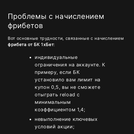
Проблемы с начислением
фрибетов
Вот основные трудности, связанные с начислением
фрибета от БК 1хБет
:
индивидуальные
ограничения на аккаунте. К
примеру, если БК
установило вам лимит на
купон 0,5, вы не сможете
отыграть reload с
минимальным
коэффициентом 1,4;
невыполнение ключевых
условий акции;