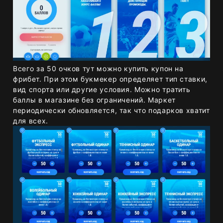
Всего за 50 очков тут можно купить купон на
фрибет. При этом букмекер определяет тип ставки,
вид спорта или другие условия. Можно тратить
баллы в магазине без ограничений. Маркет
периодически обновляется, так что подарков хватит
для всех.