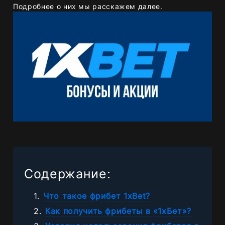
Подробнее о них мы расскажем далее.
Содержание:
Что такое фрибет 1xBet?
Как получить фрибеты в «1xБет»?