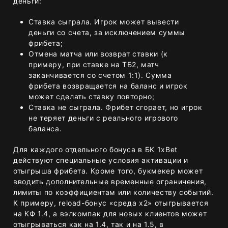
деньги:
Ставка сыграла. Игрок может вывести
деньги со счета, за исключением суммы
фрибета;
Отмена матча или возврат ставки (к
примеру, при ставке на ТБ2, матч
заканчивается со счетом 1:1). Сумма
фрибета возвращается на баланс и игрок
может сделать ставку повторно;
Ставка не сыграла. Фрибет сгорает, но игрок
не теряет деньги с реального игрового
баланса.
Для каждого отдельного бонуса в БК 1xBet
действуют специальные условия активации и
отыгрыша фрибета. Кроме того, букмекер может
вводить дополнительные временные ограничения,
лимиты по коэффициентам или количеству событий.
К примеру, reload-бонус «среда х2» отыгрывается
на КФ 1.4, а вэлкомпак для новых клиентов может
отыгрываться как на 1.4, так и на 1.5, в