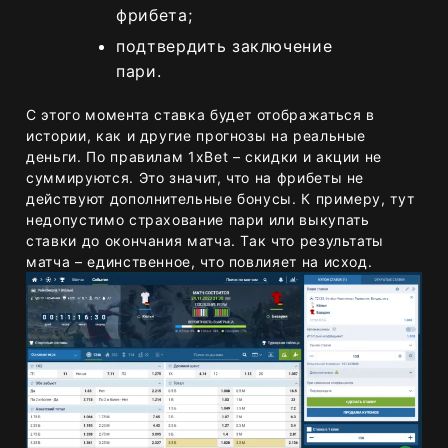
фрибета;
подтвердить заключение
пари.
С этого момента ставка будет отображаться в
истории, как и другие прогнозы на реальные
деньги. По правилам 1xBet – скидки и акции не
суммируются. Это значит, что на фрибеты не
действуют дополнительные бонусы. К примеру, тут
недопустимо страхование пари или выкупать
ставки до окончания матча. Так что результаты
матча – единственное, что повлияет на исход.