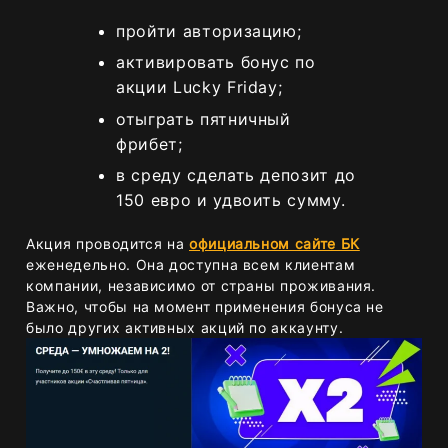
пройти авторизацию;
активировать бонус по
акции Lucky Friday;
отыграть пятничный
фрибет;
в среду сделать депозит до
150 евро и удвоить сумму.
Акция проводится на
официальном сайте БК
еженедельно. Она доступна всем клиентам
компании, независимо от страны проживания.
Важно, чтобы на момент применения бонуса не
было других активных акций по аккаунту.