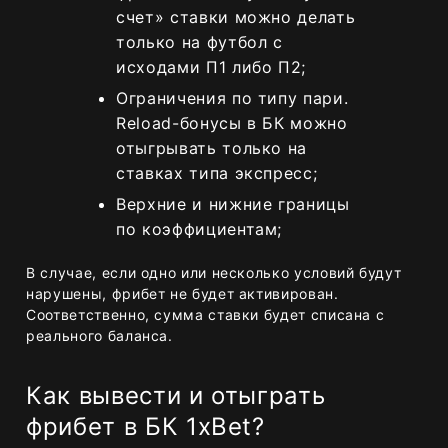
счет» ставки можно делать
только на футбол с
исходами П1 либо П2;
Ограничения по типу пари.
Reload-бонусы в БК можно
отыгрывать только на
ставках типа экспресс;
Верхние и нижние границы
по коэффициентам;
В случае, если одно или несколько условий будут
нарушены, фрибет не будет активирован.
Соответственно, сумма ставки будет списана с
реального баланса.
Как вывести и отыграть
фрибет в БК 1xBet?