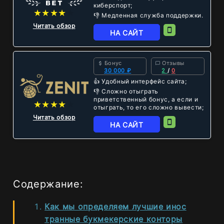
киберспорт;
👎 Медленная служба поддержки.
Читать обзор
НА САЙТ
Бонус
Отзывы
30 000 ₽
2
/
0
👍 Удобный интерфейс сайта;
👎 Сложно отыграть
приветственный бонус, а если и
отыграть, то его сложно вывести;
Читать обзор
НА САЙТ
Содержание:
Как мы определяем лучшие инос
транные букмекерские конторы