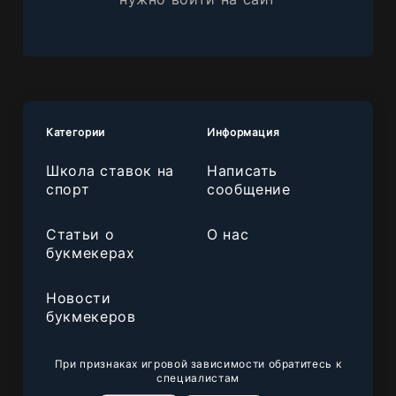
Категории
Информация
Школа ставок на
Написать
спорт
сообщение
Статьи о
О нас
букмекерах
Новости
букмекеров
При признаках игровой зависимости обратитесь к
специалистам