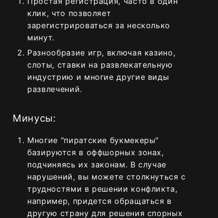
Простая регистрация, часто в один
клик, что позволяет
зарегистрироваться за несколько
минут.
Разнообразие игр, включая казино,
слоты, ставки на развлекательную
индустрию и многие другие виды
развлечений.
Минусы:
Многие "пиратские букмекеры"
базируются в оффшорных зонах,
подчиняясь их законам. В случае
нарушений, вы можете столкнуться с
трудностями в решении конфликта,
например, придется обращаться в
другую страну для решения спорных