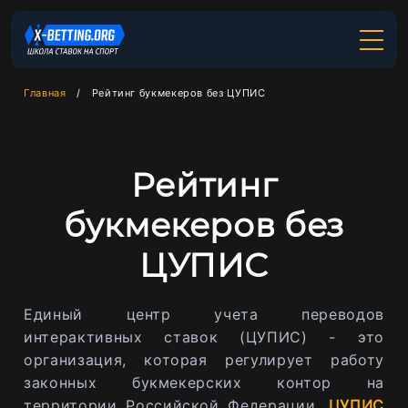
Главная
Рейтинг букмекеров без ЦУПИС
Рейтинг
букмекеров без
ЦУПИС
Единый центр учета переводов
интерактивных ставок (ЦУПИС) - это
организация, которая регулирует работу
законных букмекерских контор на
территории Российской Федерации.
ЦУПИС