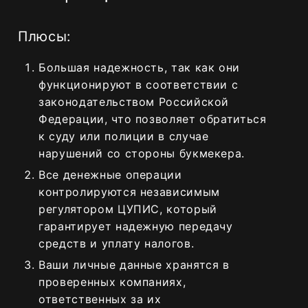
Плюсы:
Большая надежность, так как они
функционируют в соответствии с
законодательством Российской
Федерации, что позволяет обратиться
к суду или полиции в случае
нарушений со стороны букмекера.
Все денежные операции
контролируются независимым
регулятором ЦУПИС, который
гарантирует надежную передачу
средств и уплату налогов.
Ваши личные данные хранятся в
проверенных компаниях,
ответственных за их