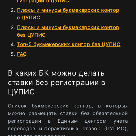
гистрации в ЦУПИС
Плюсы и минусы букмекерских контор
с ЦУПИС
Плюсы и минусы букмекерских контор
без ЦУПИС
Топ-5 букмекерских контор без ЦУПИС
FAQ
В каких БК можно делать
ставки без регистрации в
ЦУПИС
Список букмекерских контор, в которых
можно размещать ставки без обязательной
регистрации в Единым центром учета
переводов интерактивных ставок (ЦУПИС),
включает следующие: