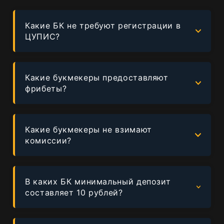
Какие БК не требуют регистрации в
ЦУПИС?
Какие букмекеры предоставляют
фрибеты?
Какие букмекеры не взимают
комиссии?
В каких БК минимальный депозит
составляет 10 рублей?