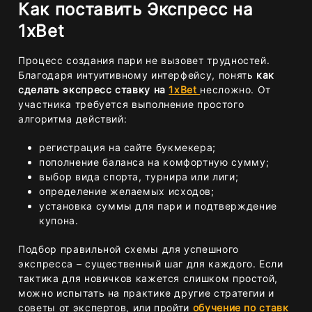
Как поставить Экспресс на
1xBet
Процесс создания пари не вызовет трудностей.
Благодаря интуитивному интерфейсу, понять
как
сделать экспресс ставку на
1xBet
несложно. От
участника требуется выполнение простого
алгоритма действий:
регистрация на сайте букмекера;
пополнение баланса на комфортную сумму;
выбор вида спорта, турнира или лиги;
определение желаемых исходов;
установка суммы для пари и подтверждение
купона.
Подбор правильной схемы для успешного
экспресса – существенный шаг для каждого. Если
тактика для новичков кажется слишком простой,
можно испытать на практике другие стратегии и
советы от экспертов, или пройти
обучение по ставк