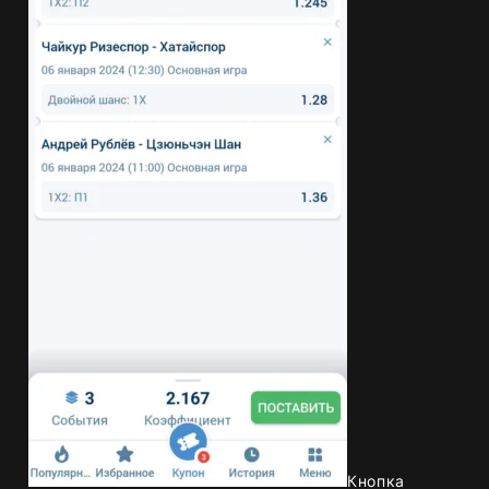
Кнопка