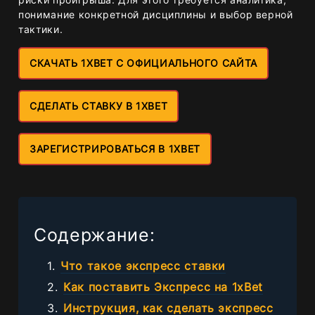
понимание конкретной дисциплины и выбор верной
тактики.
СКАЧАТЬ 1XBET С ОФИЦИАЛЬНОГО САЙТА
СДЕЛАТЬ СТАВКУ В 1XBET
ЗАРЕГИСТРИРОВАТЬСЯ В 1XBET
Содержание:
Что такое экспресс ставки
Как поставить Экспресс на 1xBet
Инструкция, как сделать экспресс