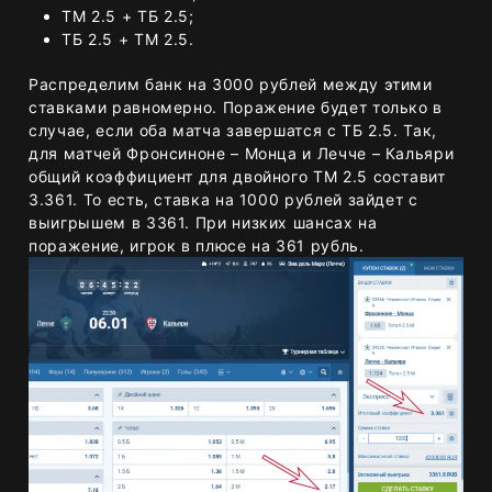
ТМ 2.5 + ТБ 2.5;
ТБ 2.5 + ТМ 2.5.
Распределим банк на 3000 рублей между этими
ставками равномерно. Поражение будет только в
случае, если оба матча завершатся с ТБ 2.5. Так,
для матчей Фронсиноне – Монца и Лечче – Кальяри
общий коэффициент для двойного ТМ 2.5 составит
3.361. То есть, ставка на 1000 рублей зайдет с
выигрышем в 3361. При низких шансах на
поражение, игрок в плюсе на 361 рубль.