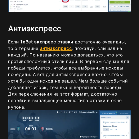
Антиэкспресс
Если
1xBet экспресс ставки
достаточно очевидны,
то о термине
антиэкспресс
, пожалуй, слышал не
каждый. По названию можно догадаться, что это
противоположный стиль пари. В первом случае для
победы требуется, чтобы все выбранные исходы
победили. А вот для антиэкспресса важно, чтобы
хотя бы один исход не зашел. Чем больше событий
добавляет игрок, тем выше вероятность победы.
Для переключения на этот формат, достаточно
перейти в выпадающее меню типа ставки в окне
купона.