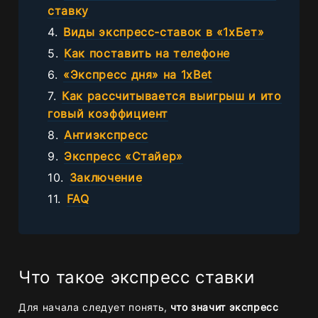
ставку
Виды экспресс-ставок в «1хБет»
Как поставить на телефоне
«Экспресс дня» на 1xBet
Как рассчитывается выигрыш и ито
говый коэффициент
Антиэкспресс
Экспресс «Стайер»
Заключение
FAQ
Что такое экспресс ставки
Для начала следует понять,
что значит экспресс