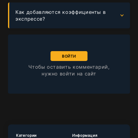
Как добавляются коэффициенты в
экспрессе?
ВОЙТИ
Чтобы оставить комментарий,
нужно войти на сайт
Категории
Информация