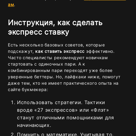
ам
.
Инструкция, как сделать
экспресс ставку
Есть несколько базовых советов, которые
подскажут,
как ставить экспресс
эффективно.
Часто специалисты рекомендуют новичкам
стартовать с одиночных пари. А к
комбинированным пари переходят уже более
уверенные беттеры. Но, лайфхаки ниже, помогут
даже тем, кто не имеет практического опыта на
сайте букмекера:
Использовать стратегии. Тактики
вроде «27 экспрессов» или «Флэт»
станут отличными помощниками для
начинающих.
Помнить о математике. Учитывая то,