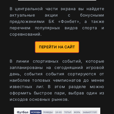
В центральной части экрана вы найдете
актуальные акции с бонусными
предложениями БК «Фонбет», а также
перечнем популярных видов спорта и
соревнований.
ПЕРЕЙТИ НА САЙТ
В линии спортивных событий, которые
запланированы на сегодняшний игровой
день, события события сортируются от
наиболее топовых чемпионатов до менее
известных лиг. В этом разделе можно
оформить быстрое пари, выбрав один из
исходов основных рынков.