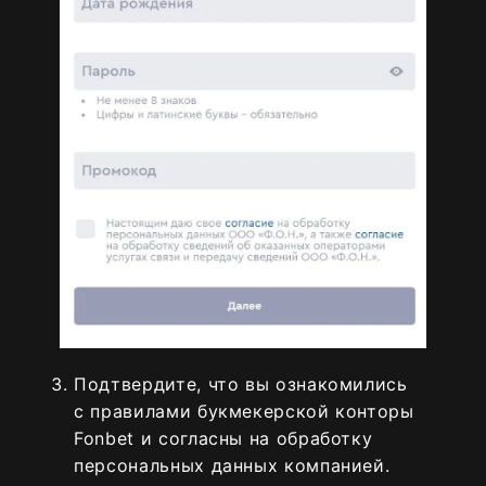
Подтвердите, что вы ознакомились
с правилами букмекерской конторы
Fonbet и согласны на обработку
персональных данных компанией.