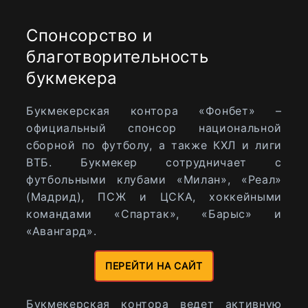
Спонсорство и
благотворительность
букмекера
Букмекерская контора «Фонбет» –
официальный спонсор национальной
сборной по футболу, а также КХЛ и лиги
ВТБ. Букмекер сотрудничает с
футбольными клубами «Милан», «Реал»
(Мадрид), ПСЖ и ЦСКА, хоккейными
командами «Спартак», «Барыс» и
«Авангард».
ПЕРЕЙТИ НА САЙТ
Букмекерская контора ведет активную