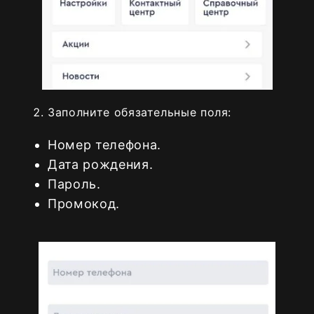
Заполните обязательные поля:
Номер телефона.
Дата рождения.
Пароль.
Промокод.