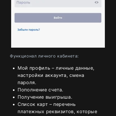
Функционал личного кабинета:
Мой профиль – личные данные,
настройки аккаунта, смена
пароля.
Пополнение счета.
Получение выигрыша.
Список карт – перечень
платежных реквизитов, которые