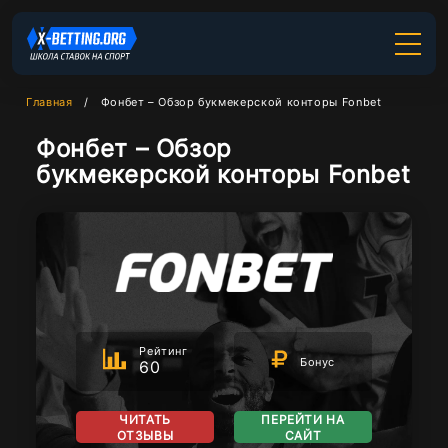
Главная
Фонбет – Обзор букмекерской конторы Fonbet
Фонбет – Обзор
букмекерской конторы Fonbet
Рейтинг
Бонус
60
ЧИТАТЬ
ПЕРЕЙТИ НА
ОТЗЫВЫ
САЙТ