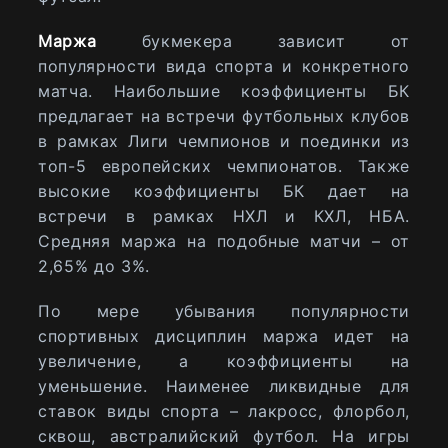
Маржа
букмекера зависит от
популярности вида спорта и конкретного
матча. Наибольшие коэффициенты БК
предлагает на встречи футбольных клубов
в рамках Лиги чемпионов и поединки из
топ-5 европейских чемпионатов. Также
высокие коэффициенты БК дает на
встречи в рамках НХЛ и КХЛ, НБА.
Средняя маржа на подобные матчи – от
2,65% до 3%.
По мере убывания популярности
спортивных дисциплин маржа идет на
увеличение, а коэффициенты на
уменьшение. Наименее ликвидные для
ставок виды спорта – лакросс, флорбол,
сквош, австралийский футбол. На игры