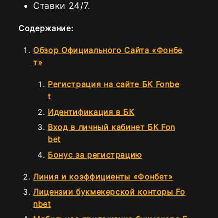
Ставки 24/7.
Содержание:
Обзор Официального Сайта «Фонбе
т»
Регистрация на сайте БК Fonbe
t
Идентификация в БК
Вход в личный кабинет БК Fon
bet
Бонус за регистрацию
Линия и коэффициенты «Фонбет»
Лицензии букмекерской конторы Fo
nbet