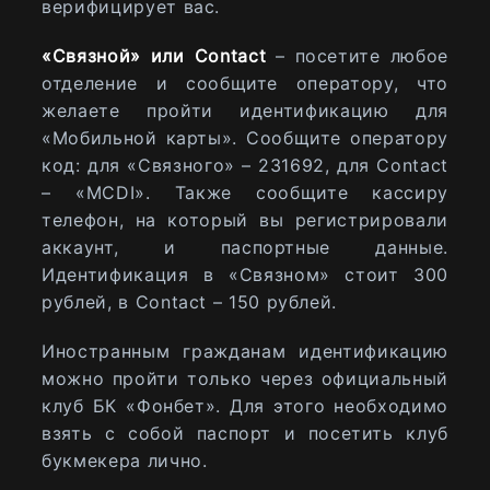
верифицирует вас.
«Связной» или Contact
– посетите любое
отделение и сообщите оператору, что
желаете пройти идентификацию для
«Мобильной карты». Сообщите оператору
код: для «Связного» – 231692, для Contact
– «MCDI». Также сообщите кассиру
телефон, на который вы регистрировали
аккаунт, и паспортные данные.
Идентификация в «Связном» стоит 300
рублей, в Contact – 150 рублей.
Иностранным гражданам идентификацию
можно пройти только через официальный
клуб БК «Фонбет». Для этого необходимо
взять с собой паспорт и посетить клуб
букмекера лично.