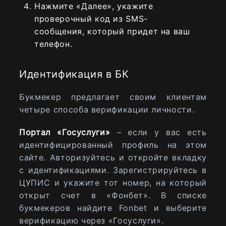
Нажмите «Далее», укажите
проверочный код из SMS-
сообщения, который придет на ваш
телефон.
Идентификация в БК
Букмекер предлагает своим клиентам
четыре способа верификации личности.
Портал «Госуслуги»
– если у вас есть
идентифицированный профиль на этом
сайте. Авторизуйтесь и откройте вкладку
с идентификациями. Зарегистрируйтесь в
ЦУПИС и укажите тот номер, на который
открыт счет в «Фонбет». В списке
букмекеров найдите Fonbet и выберите
верификацию через «Госуслуги».