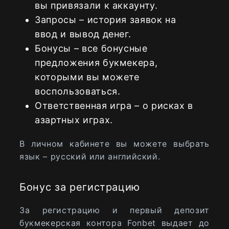
вы привязали к аккаунту.
Запросы – история заявок на
ввод и вывод денег.
Бонусы – все бонусные
предложения букмекера,
которыми вы можете
воспользоваться.
Ответственная игра – о рисках в
азартных играх.
В личном кабинете вы можете выбрать
язык – русский или английский.
Бонус за регистрацию
За регистрацию и первый депозит
букмекерская контора Fonbet выдает до