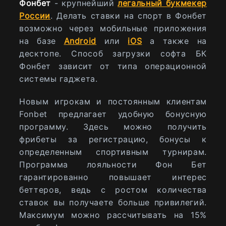
Фонбет
- крупнейший
легальный букмекер
России
. Делать ставки на спорт в Фонбет
возможно через мобильные приложения
на базе
Android
или
iOS
а также на
десктопе. Способ загрузки софта БК
Фонбет зависит от типа операционной
системы гаджета.
Новым игрокам и постоянным клиентам
Fonbet предлагает удобную бонусную
программу. Здесь можно получить
фрибеты за регистрацию, бонусы к
определенным спортивным турнирам.
Программа лояльности Фон Бет
гарантированно повышает интерес
беттеров, ведь с ростом количества
ставок вы получаете больше привилегий.
Максимум можно рассчитывать на 15%