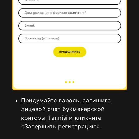
Придумайте пароль, запишите
лицевой счет букмекерской
конторы Tennisi и кликните
«Завершить регистрацию».