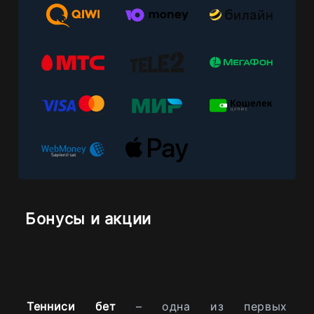
Бонусы и акции
Тенниси бет
– одна из первых