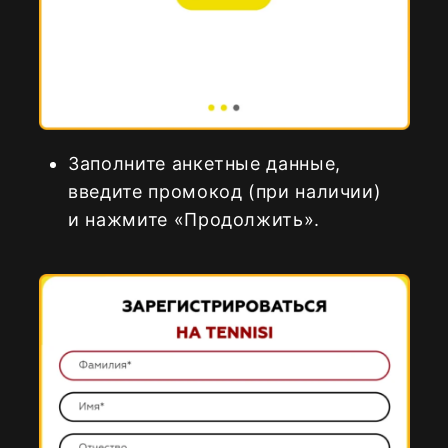
Заполните анкетные данные,
введите промокод (при наличии)
и нажмите «Продолжить».