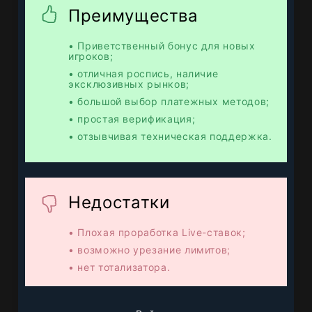
Преимущества
• Приветственный бонус для новых
игроков;
• отличная роспись, наличие
эксклюзивных рынков;
• большой выбор платежных методов;
• простая верификация;
• отзывчивая техническая поддержка.
Недостатки
• Плохая проработка Live-ставок;
• возможно урезание лимитов;
• нет тотализатора.