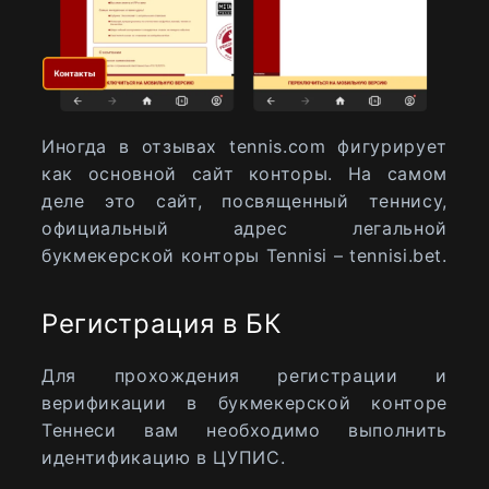
Иногда в отзывах tennis.com фигурирует
как основной сайт конторы. На самом
деле это сайт, посвященный теннису,
официальный адрес легальной
букмекерской конторы Tennisi – tennisi.bet.
Регистрация в БК
Для прохождения регистрации и
верификации в букмекерской конторе
Теннеси вам необходимо выполнить
идентификацию в ЦУПИС.