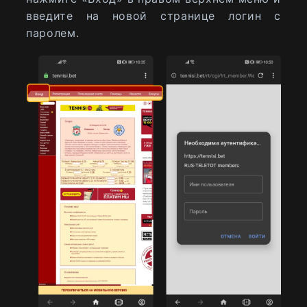
введите на новой странице логин с
паролем.