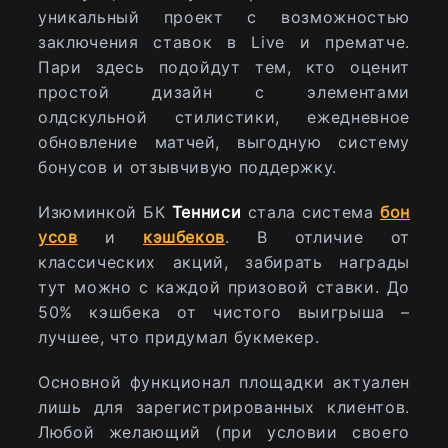
уникальный проект с возможностью
заключения ставок в Live и прематче.
Пари здесь подойдут тем, кто оценит
простой дизайн с элементами
олдскульной стилистики, ежедневное
обновление матчей, выгодную систему
бонусов и отзывчивую поддержку.
Изюминкой БК
Тенниси
стала система
бон
усов
и
кэшбеков
. В отличие от
классических акций, забирать награды
тут можно с каждой призовой ставки. До
50% кэшбека от чистого выигрыша –
лучшее, что придумал букмекер.
Основной функционал площадки актуален
лишь для зарегистрированных клиентов.
Любой желающий (при условии своего