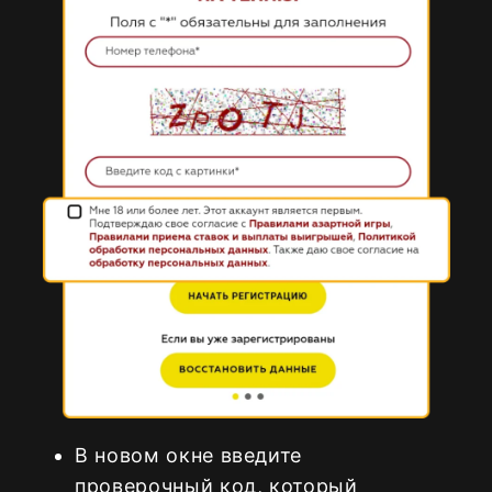
В новом окне введите
проверочный код, который