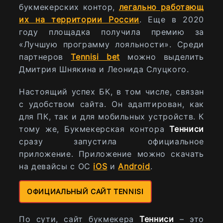
букмекерских контор,
легально работающ
их на территории России
. Еще в 2020
году площадка получила премию за
«Лучшую программу лояльности». Среди
партнеров
Tennisi bet
можно выделить
Дмитрия Шнякина и Леонида Слуцкого.
Настоящий успех БК, в том числе, связан
с удобством сайта. Он адаптирован, как
для ПК, так и для мобильных устройств. К
тому же, Букмекерская контора
Тенниси
сразу запустила официальное
приложение. Приложение можно скачать
на девайсы с ОС
iOS
и
Android
.
ОФИЦИАЛЬНЫЙ САЙТ TENNISI
По сути, сайт букмекера
Тенниси
– это