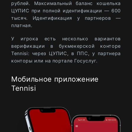
рублей. Максимальный баланс кошелька
ЦУПИС при полной идентификации — 600
тысяч. Идентификация у партнеров —
платная.
У игрока есть несколько вариантов
верификации в букмекерской конторе
Tennisi: через ЦУПИС, в ППС, у партнера
конторы или на портале Госуслуг.
Мобильное приложение
Tennisi