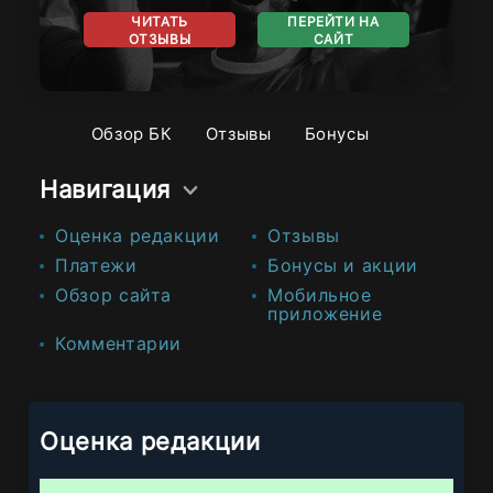
ЧИТАТЬ
ПЕРЕЙТИ НА
ОТЗЫВЫ
САЙТ
Обзор БК
Отзывы
Бонусы
Навигация
Оценка редакции
Отзывы
Платежи
Бонусы и акции
Обзор сайта
Мобильное
приложение
Комментарии
Оценка редакции