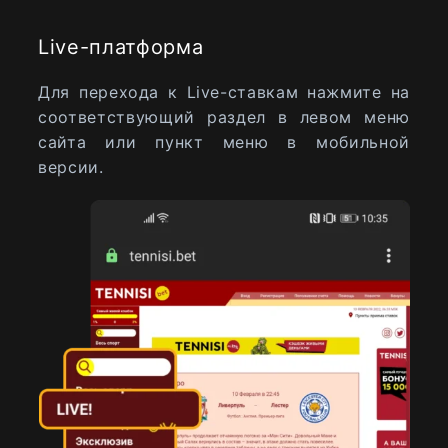
Live-платформа
Для перехода к Live-ставкам нажмите на
соответствующий раздел в левом меню
сайта или пункт меню в мобильной
версии.