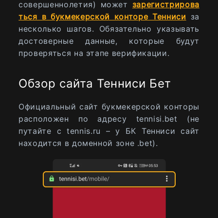
совершеннолетия) может
зарегистрирова
ться в букмекерской конторе Тенниси
за
несколько шагов. Обязательно указывать
достоверные данные, которые будут
проверяться на этапе верификации.
Обзор сайта Тенниси Бет
Официальный сайт букмекерской конторы
расположен по адресу tennisi.bet (не
путайте с tennis.ru – у БК Тенниси сайт
находится в доменной зоне .bet).