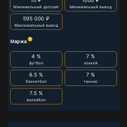
10 ₽
1000 ₽
Минимальный депозит
Минимальный вывод
595 000 ₽
Максимальный вывод
Маржа
4 %
7 %
футбол
хоккей
6.5 %
7 %
баскетбол
теннис
7.5 %
волейбол