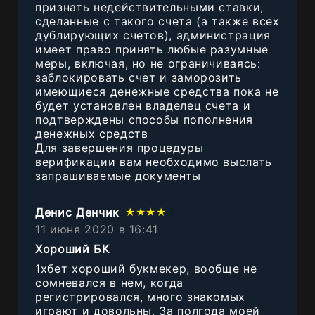
признать недействительными ставки,
сделанные с такого счета (а также всех
дублирующих счетов), администрация
имеет право принять любые разумные
меры, включая, но не ограничиваясь:
заблокировать счет и заморозить
имеющиеся денежные средства пока не
будет установлен владелец счета и
подтверждены способы пополнения
денежных средств
Для завершения процедуры
верификации вам необходимо выслать
запрашиваемые документы
Денис Денчик
11 июня 2020 в 16:41
Хороший БК
1xбет хороший букмекер, вообще не
сомневался в нем, когда
регистрировался, много знакомых
играют и довольны. За полгода моей