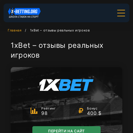
Главная
1xBet – отзывы реальных игроков
1xBet – отзывы реальных
игроков
Рейтинг
Бонус
98
400 $
ПЕРЕЙТИ НА САЙТ