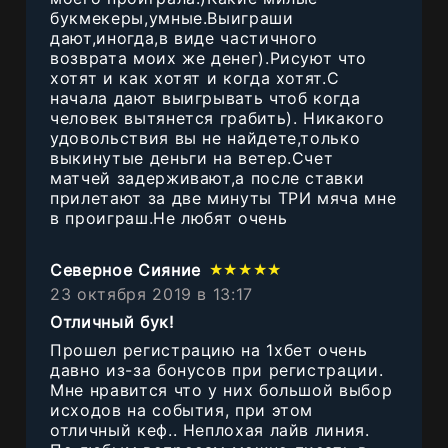
букмекеры,умные.Выиграши
дают,иногда,в виде частичного
возврата моих же денег).Рисуют что
хотят и как хотят и когда хотят.С
начала дают выигрывать чтоб когда
человек вытянется грабить). Никакого
удовольствия вы не найдете,только
выкинутые деньги на ветер.Счет
матчей задерживают,а после ставки
прилетают за две минуты ТРИ мяча мне
в проиграш.Не любят очень
Северное Сияние
23 октября 2019 в 13:17
Отличный бук!
Прошел регистрацию на 1хбет очень
давно из-за бонусов при регистрации.
Мне нравится что у них большой выбор
исходов на события, при этом
отличный кеф.. Неплохая лайв линия.