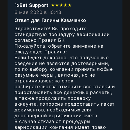
1xBet Support
6 мая 2020 в 10:43
Ответ для Галины Казаченко
Здравствуйте! Вы проходите
стандартную процедуру верификации
согласно Правил БК
Пожалуйста, обратите внимание на
следующее Правило:
Если будет доказано, что полученные
сведения не являются достоверными,
то по выбору компании принять любые
разумные меры , включая, но не
ограничиваясь: на срок
разбирательства отменить все ставки и
приостановить все денежные расчеты,
а также продолжить проверку
аккаунта, попросив предоставить пакет
документов, необходимых для
достоверной верификации счета
В случае отказа от процедуры
верификации компания имеет право