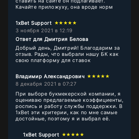
ставить на сайте он подлагивает.
Качайте приложуху, она вроде норм
1xBet Support
3 ноября 2021 в 12:19
Ответ для Дмитрия Белова
Добрый день, Дмитрий! Благодарим за
отзыв. Рады, что выбрали нашу БК как
свою платформу для ставок
Владимир Александрович
8 декабря 2021 в 07:27
При выборе букмекерской компании, я
оцениваю предлагаемые коэффициенты,
роспись и работу службы поддержки. В
1xBet эти критерии, как по мне самые
достойные, поэтому я и выбрал её.
1xBet Support