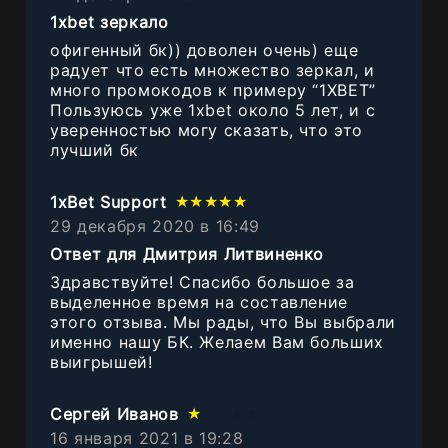
1xbet зеркало
офигенный бк)) доволен очень) еще
радует что есть множество зеркал, и
много промокодов к примеру “1XBET”
Пользуюсь уже 1xbet около 5 лет, и с
уверенностью могу сказать, что это
лучший бк
1xBet Support
29 декабря 2020 в 16:49
Ответ для Дмитрия Литвиненко
Здравствуйте! Спасибо большое за
выделенное время на составление
этого отзыва. Мы рады, что Вы выбрали
именно нашу БК. Желаем Вам больших
выигрышей!
Сергей Иванов
16 января 2021 в 19:28