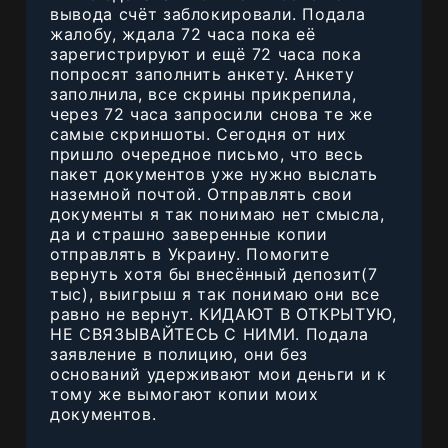
вывода счёт заблокировали. Подала
жалобу, ждала 72 часа пока её
зарегистрируют и ещё 72 часа пока
попросят заполнить анкету. Анкету
заполнила, все скрины прикрепила,
через 72 часа запросили снова те же
самые скриншоты. Сегодня от них
пришло очередное письмо, что весь
пакет документов уже нужно выслать
наземной почтой. Отправлять свои
документы я так понимаю нет смысла,
да и страшно заверенные копии
отправлять в Украину. Помогите
вернуть хотя бы внесённый депозит(7
тыс), выигрыш я так понимаю они все
равно не вернут. КИДАЮТ В ОТКРЫТУЮ,
НЕ СВЯЗЫВАЙТЕСЬ С НИМИ. Подала
заявление в полицию, они без
оснований удерживают мои деньги и к
тому же вымогают копии моих
документов.