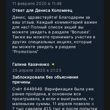
11 февраля 2020 в 11:48
Ответ для Дениса Коломиец
Денис, здравствуйте! Благодарим за
ваш отзыв. Каждый комментарий важен
для нас! Полный список акций вы
можете увидеть в разделе “Bonuses”.
Также вы можете принимать участие в
других специальных акциях, которые
вы можете увидеть в разделе
“Promotions”
Галина Казаченко
25 апреля 2020 в 21:23
Заблокировали без объяснения
причины
Счёт 6449949. Верификация была уже
ранее пройдена, в основном все
проигрывала, а если и выигрывала, то
маленькие суммы. 11 апреля повезло с
7 тыс сделала 41.5 тыс и после попытки