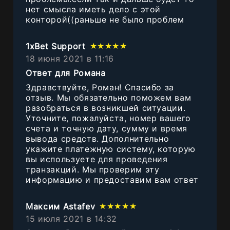
нет смысла иметь дело с этой
конторой((раньше не было проблем
1xBet Support
18 июня 2021 в 11:16
Ответ для Романа
Здравствуйте, Роман! Спасибо за
отзыв. Мы обязательно поможем вам
разобраться в возникшей ситуации.
Уточните, пожалуйста, номер вашего
счета и точную дату, сумму и время
вывода средств. Дополнительно
укажите платежную систему, которую
вы используете для проведения
транзакций. Мы проверим эту
информацию и предоставим вам ответ
Максим Astafev
15 июля 2021 в 14:32