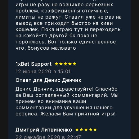
игры не разу не возникло серьезных
проблем, коэффициенты отличные,
лимиты не режут. Ставил уже не раз на
вывод все приходит быстро на киви
кошелек. Пока играю тут и переходить
на какой-то другой бк пока не
тороплюсь. Вот только единственное
что, бонусов маловато
1xBet Support
12 июня 2020 в 15:01
Ответ для Денис Денчик
Денис Денчик, здравствуйте! Спасибо
за Ваш оставленный комментарий. Мы
примем во внимание ваши
комментарии для улучшения нашего
сервиса. Желаем Вам приятной игры!
Дмитрий Литвиненко
22 декабря 2020 в 22:47