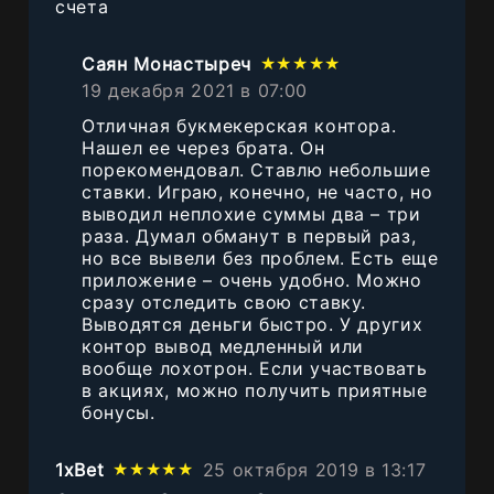
счета
Саян Монастыреч
19 декабря 2021 в 07:00
Отличная букмекерская контора.
Нашел ее через брата. Он
порекомендовал. Ставлю небольшие
ставки. Играю, конечно, не часто, но
выводил неплохие суммы два – три
раза. Думал обманут в первый раз,
но все вывели без проблем. Есть еще
приложение – очень удобно. Можно
сразу отследить свою ставку.
Выводятся деньги быстро. У других
контор вывод медленный или
вообще лохотрон. Если участвовать
в акциях, можно получить приятные
бонусы.
1xBet
25 октября 2019 в 13:17