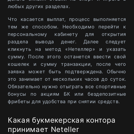
любых других разделах.
Что касается выплат, процесс выполняется
тем же способом. Необходимо перейти к
персональному кабинету для открытия
раздела вывода денег. Далее следует
кликнуть на метод «Нетеллер» и указать
сумму. После этого останется ввести свой
кошелек и сумму транзакции, после чего
заявка может быть подтверждена. Обычно
это занимает от нескольких часов до суток.
Обязательно нужно отыграть все спортивные
бонусы по акциям БК или бездепозитные
фрибеты для удобства при снятии средств.
Какая букмекерская контора
принимает Neteller