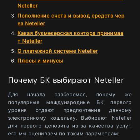
Neteller
Пополнение счета и вывод средств чер
ез Neteller
Какая букмекерская контора принимае
т Neteller
О платежной системе Neteller
Плюсы и минусы
Почему БК выбирают Neteller
Для начала разберемся, почему же
популярные международные БК первого
уровня отдают предпочтение данному
электронному кошельку. Выбирают Neteller
для первого депозита из-за качества услуг,
его мы оцениваем по таким параметрам: