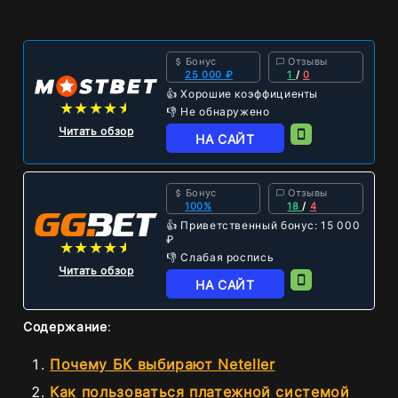
Бонус
Отзывы
25 000 ₽
1
/
0
👍 Хорошие коэффициенты
👎 Не обнаружено
Читать обзор
НА САЙТ
Бонус
Отзывы
100%
18
/
4
👍 Приветственный бонус: 15 000
₽
👎 Слабая роспись
Читать обзор
НА САЙТ
Содержание
:
Почему БК выбирают Neteller
Как пользоваться платежной системой