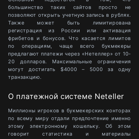
большинство таких сайтов просто не
позволяют открыть учетную запись в рублях.
Также может быть лимитирована
регистрация из России или активация
фрибетов и бонусов. Что касается лимитов
по операциям, чаще всего букмекеры
предлагают платежи через «Нетеллер» от 10-
20 долларов. Максимальные ограничения
могут достигать $4000 – 5000 за одну
транзакцию.
О платежной системе Neteller
Миллионы игроков в букмекерских конторах
по всему миру отдали предпочтение именно
этому электронному кошельку. Об этом
говорит статистика и материалы