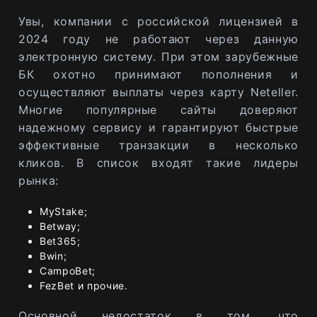
Увы, компании с российской лицензией в
2024 году не работают через данную
электронную систему. При этом зарубежные
БК охотно принимают пополнения и
осуществляют выплаты через карту Neteller.
Многие популярные сайты доверяют
надежному сервису и гарантируют быстрые
эффективные транзакции в несколько
кликов. В список входят такие лидеры
рынка:
MyStake;
Betway;
Bet365;
Bwin;
CampoBet;
FezBet и прочие.
Основной недостаток в том, что