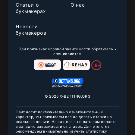
Статьи о
О нас
букмекерах
Новости
букмекеров
При признаках игровой зависимости обратитесь к
специалистам
© 2026 X-BETTING.ORG
Сайт носит исключительно ознакомительный
характер, мы призываем вас не делать ставки на
реальные деньги. Наша цель - не дать вам попасть
в западню зависимости от ставок. Для этого мы
рекомендуем внимательно изучить статистику