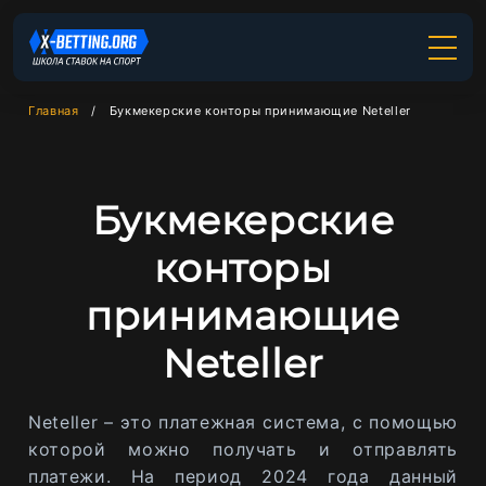
Главная
Букмекерские конторы принимающие Neteller
Букмекерские
конторы
принимающие
Neteller
Neteller – это платежная система, с помощью
которой можно получать и отправлять
платежи. На период 2024 года данный