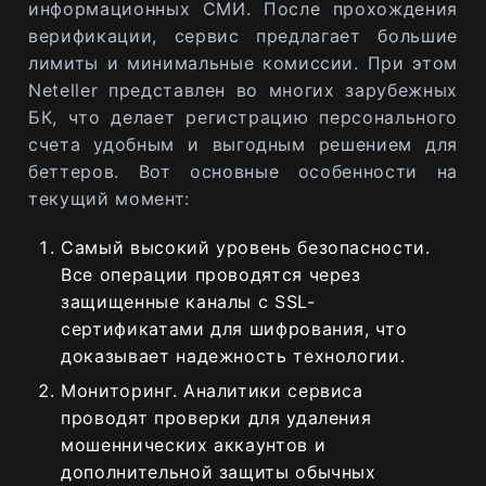
информационных СМИ. После прохождения
верификации, сервис предлагает большие
лимиты и минимальные комиссии. При этом
Neteller представлен во многих зарубежных
БК, что делает регистрацию персонального
счета удобным и выгодным решением для
беттеров. Вот основные особенности на
текущий момент:
Самый высокий уровень безопасности.
Все операции проводятся через
защищенные каналы с SSL-
сертификатами для шифрования, что
доказывает надежность технологии.
Мониторинг. Аналитики сервиса
проводят проверки для удаления
мошеннических аккаунтов и
дополнительной защиты обычных