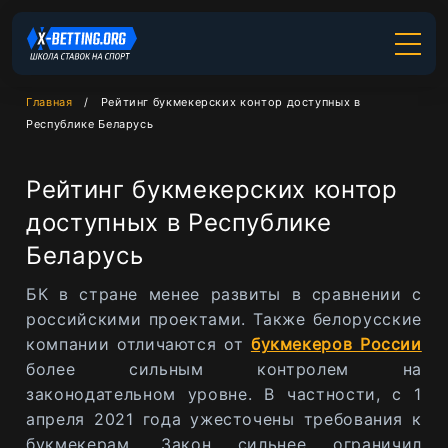
Главная
Рейтинг букмекерских контор доступных в
Республике Беларусь
Рейтинг букмекерских контор
доступных в Республике
Беларусь
БК в стране менее развиты в сравнении с
российскими проектами. Также белорусские
компании отличаются от
букмекеров России
более сильным контролем на
законодательном уровне. В частности, с 1
апреля 2021 года ужесточены требования к
букмекерам. Закон сильнее ограничил