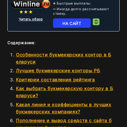
➕ Быстрые выплаты;
➖ Иногда долго рассчитывают
ставку.
Читать обзор
НА САЙТ
Содержание
:
Особенности букмекерских контор в Б
еларуси
Лучшие букмекерские конторы РБ
Критерии составления рейтинга
Как выбрать букмекерскую контору в Б
еларуси?
Какая линия и коэффициенты в лучших
букмекерских компаниях?
Пополнение и вывод средств с сайта б