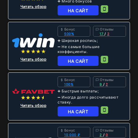
➕ Много бонусов
Читать обзор
НА САЙТ
Бонус
Отзывы
500%
17
/
2
➕ Широкая роспись;
➖ Не самые большие
коэффициенты.
Читать обзор
НА САЙТ
Бонус
Отзывы
100%
9
/
2
➕ Быстрые выплаты;
➖ Иногда долго рассчитывают
ставку.
Читать обзор
НА САЙТ
Бонус
Отзывы
10 000 ₽
2
/
0