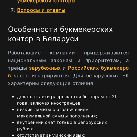
укмекерской конторы
Вопросы и ответы
Особенности букмекерских
контор в Беларуси
Работающие компании придерживаются
национальным законам и приоритетам, а
тренды
зарубежных
и
Российских букмекеро
в
часто игнорируются. Для беларусских БК
характерны следующие отличия:
делать ставки разрешается бетторам от 21
года, включая иностранцев;
низкие лимиты с ограничением
максимальной суммы пополнения;
внутренний счет только в белорусских
рублях;
отсутствует английский язык;