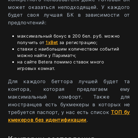
может оказаться неподходящей. У каждого
будет своя лучшая БК в зависимости от
предпочтений:
максимальный бонус в 200 бел. руб. можно
получить от
1xBet
за регистрацию;
ставки с наибольшим количеством событий
можно найти у Париматч;
на сайте Betera помимо ставок много
игровых комнат.
Для каждого беттора лучшей будет та
контора, которая предлагаем ему
максимальный комфорт. Также для
иностранцев есть букмекеры в которых не
требуется паспорт, у нас есть список
ТОП бу
кмекеров без идентификации
.