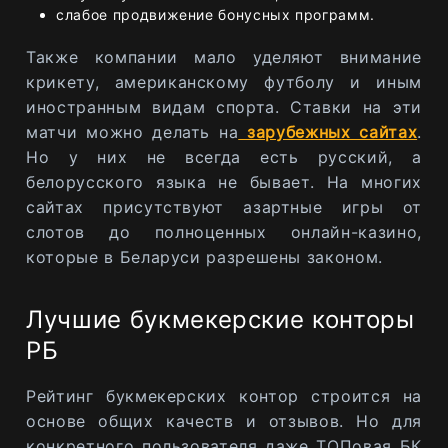
слабое продвижение бонусных программ.
Также компании мало уделяют внимание
крикету, американскому футболу и иным
иностранным видам спорта. Ставки на эти
матчи можно делать на
зарубежных сайтах
.
Но у них не всегда есть русский, а
белорусского языка не бывает. На многих
сайтах присутствуют азартные игры от
слотов до полноценных онлайн-казино,
которые в Беларуси разрешены законом.
Лучшие букмекерские конторы
РБ
Рейтинг букмекерских контор строится на
основе общих качеств и отзывов. Но для
конкретного пользователя даже ТОПовая БК