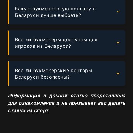
Какую букмекерскую контору в
Беларуси лучше выбрать?
Все ли букмекеры доступны для
игроков из Беларуси?
Все ли букмекерские конторы
Беларуси безопасны?
Информация в данной статье представлена
для ознакомления и не призывает вас делать
ставки на спорт.