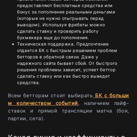
предоставляют бесплатные средства или
бонус за пополнение реальными деньгами
(которые не нужно отыгрывать перед
выводом). Используя фрибеты можно
сделать ставку и проверить работу
букмекера еще до пополнения.
Техническая поддержка. Предпочтение
отдается БК с быстрым решением проблем
бетторов в обратной связи. Даже у
надежного сайта бывает сбой. От быстрого
решения проблемы зависит, успеет беттор
сделать ставку или как быстро выведет
средства.
Всем бетторам стоит выбирать
БК с больши
м количеством событий
, наличием лайф-
ставок и прямой трансляции матча (боя,
партии, сета).