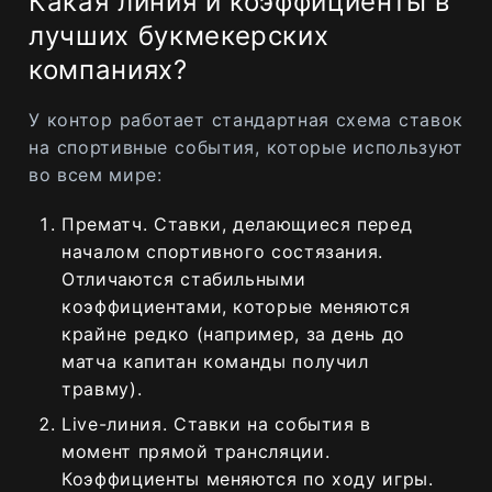
Какая линия и коэффициенты в
лучших букмекерских
компаниях?
У контор работает стандартная схема ставок
на спортивные события, которые используют
во всем мире:
Прематч. Ставки, делающиеся перед
началом спортивного состязания.
Отличаются стабильными
коэффициентами, которые меняются
крайне редко (например, за день до
матча капитан команды получил
травму).
Live-линия. Ставки на события в
момент прямой трансляции.
Коэффициенты меняются по ходу игры.