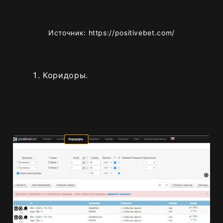
Источник: https://positivebet.com/
Коридоры.