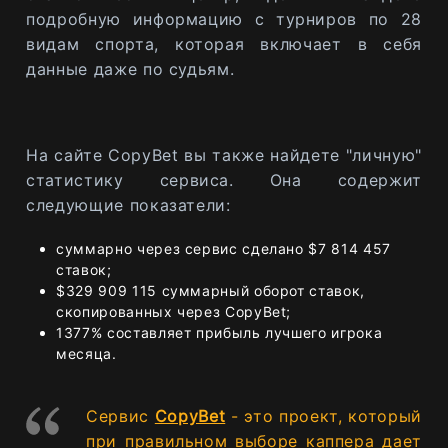
подробную информацию с турниров по 28
видам спорта, которая включает в себя
данные даже по судьям.
На сайте CopyBet вы также найдете "личную"
статистику сервиса. Она содержит
следующие показатели:
суммарно через сервис сделано $7 814 457
ставок;
$329 909 115 суммарный оборот ставок,
скопированных через CopyBet;
1377% составляет прибыль лучшего игрока
месяца.
Сервис
CopyBet
- это проект, который
при правильном выборе каппера дает