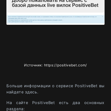
Источник: https://positivebet.com/
Больше информации о сервисе PositiveBet вы
найдете здесь.
На сайте PositiveBet есть два основных
раздела: