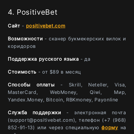
4. PositiveBet
Сайт
-
positivebet.com
Возможности
- сканер букмекерских вилок и
коридоров
Поддержка русского языка
- да
Стоимость
- от $89 в месяц
Способы оплаты
- Skrill, Neteller, Visa,
MasterCard, WebMoney, Qiwi, Мир,
Yandex.Money, Bitcoin, RBKmoney, Payonline
Служба поддержки
- электронная почта
(support@positivebet.com), телефон (+7 (968)
852-91-13) или через специальную
форму
на