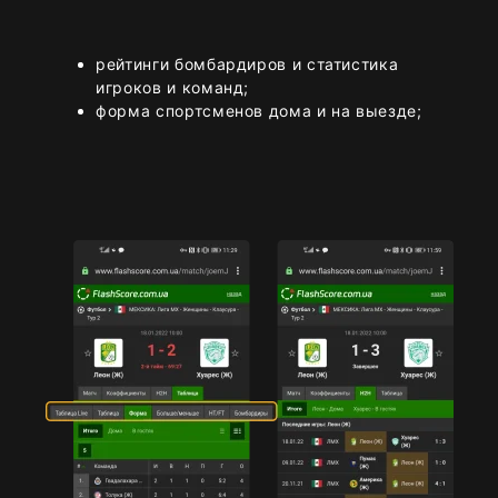
рейтинги бомбардиров и статистика
игроков и команд;
форма спортсменов дома и на выезде;