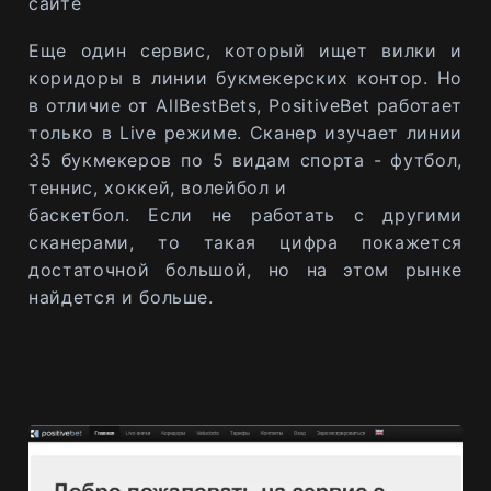
сайте
Еще один сервис, который ищет вилки и
коридоры в линии букмекерских контор. Но
в отличие от AllBestBets, PositiveBet работает
только в Live режиме. Сканер изучает линии
35 букмекеров по 5 видам спорта - футбол,
теннис, хоккей, волейбол и
баскетбол. Если не работать с другими
сканерами, то такая цифра покажется
достаточной большой, но на этом рынке
найдется и больше.