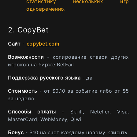
статистику нескольких игр
одновременно.
2. CopyBet
Сайт
-
copybet.com
Возможности
- копирование ставок других
игроков на бирже BetFair
Поддержка русского языка
- да
Стоимость
- от $0.10 за событие либо от $5
за неделю
Способы оплаты
- Skrill, Neteller, Visa,
MasterCard, WebMoney, Qiwi
Бонус
- $10 на счет каждому новому клиенту