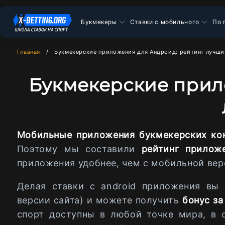
Букмекеры
Ставки с мобильного
По 
Главная
Букмекерские приложения для Андроид: рейтинг лучши
Букмекерские прил
Мобильные приложения букмекерских ко
Поэтому мы составили
рейтинг прилож
приложения удобнее, чем с мобильной вер
Делая ставки с android приложения вы
версии сайта) и можете получить
бонус з
спорт доступны в любой точке мира, в 