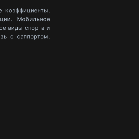
е коэффициенты,
ции. Мобильное
се виды спорта и
зь с саппортом,