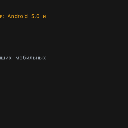
: Android 5.0 и
учших мобильных