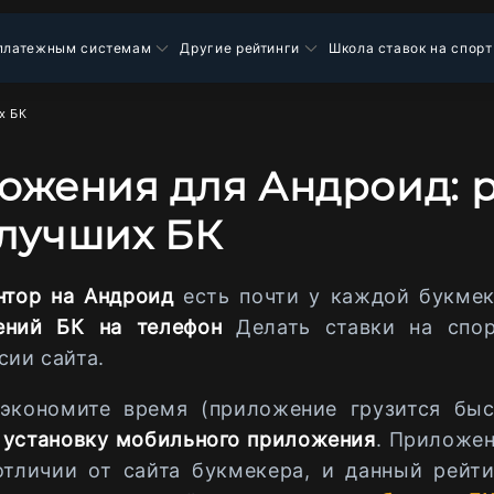
платежным системам
Другие рейтинги
Школа ставок на спорт
х БК
ожения для Андроид: 
лучших БК
нтор на Андроид
есть почти у каждой букмек
ений БК на телефон
Делать ставки на спор
сии сайта.
 экономите время (приложение грузится бы
а установку мобильного приложения
. Приложен
отличии от сайта букмекера, и данный рейт