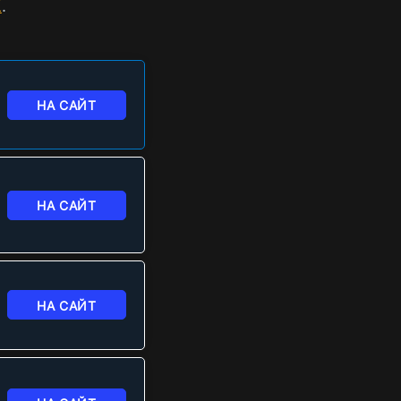
К
.
НА САЙТ
НА САЙТ
НА САЙТ