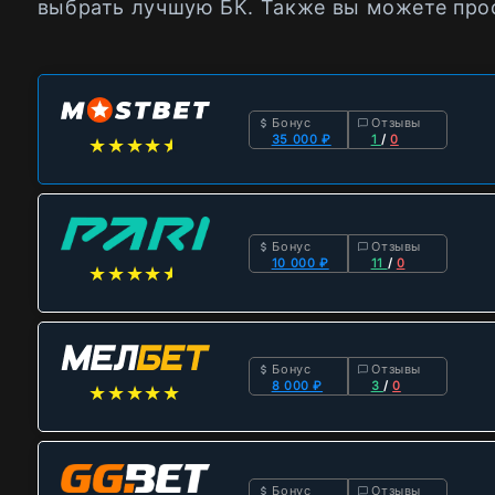
выбрать лучшую БК. Также вы можете про
Бонус
Отзывы
35 000 ₽
1
/
0
Бонус
Отзывы
10 000 ₽
11
/
0
Бонус
Отзывы
8 000 ₽
3
/
0
Бонус
Отзывы