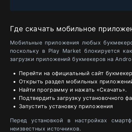
Где cкачать мобильное приложе
Мобильные приложения любых букмекерск
поскольку в Play Market блокируется ка
загрузки приложений букмекеров на Androi
Перейти на официальный сайт букмекера
Открыть раздел мобильных приложени
Найти программу и нажать «Скачать».
Подтвердить загрузку установочного фа
Запустить установку приложения
Перед установкой в настройках смартф
неизвестных источников.