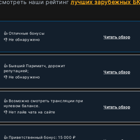
смотреть наши рейтинг
лучших зарубежных Б
👍 Отличные бонусы
Читать обзор
👎 Не обнаружено
👍 Бывший Париматч, дорожит
репутацией;
Читать обзор
👎 Не обнаружено
👍 Возможно смотреть трансляции при
нулевом балансе.
Читать обзор
👎 Нет лайв чата на сайте
👍 Приветственный бонус: 15 000 ₽