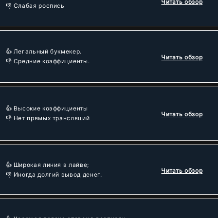
Читать обзор
👎 Слабая роспись
👍 Легальный букмекер.
Читать обзор
👎 Средние коэффициенты.
👍 Высокие коэффициенты
Читать обзор
👎 Нет прямых трансляций
👍 Широкая линия в лайве;
Читать обзор
👎 Иногда долгий вывод денег.