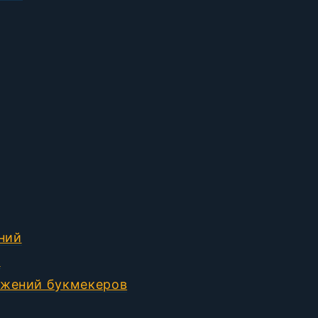
ний
К
ожений букмекеров