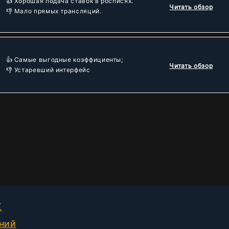
👍 Хорошая подача ставок в росписях.
Читать обзор
👎 Мало прямых трансляций.
👍 Самые выгодные коэффициенты;
Читать обзор
👎 Устаревший интерфейс
К
ний