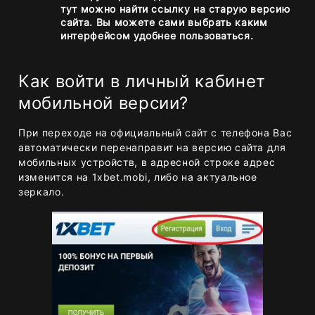
тут можно найти ссылку на старую версию
сайта. Вы можете сами выбрать каким
интерфейсом удобнее пользоваться.
Как войти в личный кабинет
мобильной версии?
При переходе на официальный сайт с телефона Вас
автоматически перенаправит на версию сайта для
мобильных устройств, в адресной строке адрес
изменится на 1xbet.mobi, либо на актуальное
зеркало.