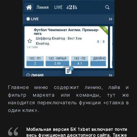
Главное меню содержит линию, лайв и
фильтр маркета или команды, тут же
находится переключатель функции «ставка в
один клик».
Мобильная версия БК 1xbet включает почти
весь функционал десктопного сайта. Также