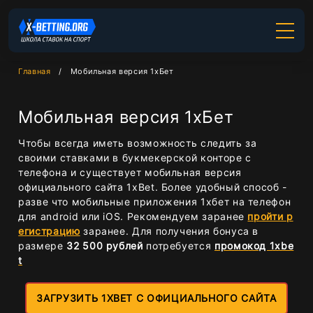
Главная
Мобильная версия 1хБет
Мобильная версия 1хБет
Чтобы всегда иметь возможность следить за
своими ставками в букмекерской конторе с
телефона и существует мобильная версия
официального сайта 1xBet. Более удобный способ -
разве что мобильные приложения 1хбет на телефон
для android или iOS. Рекомендуем заранее
пройти р
егистрацию
заранее. Для получения бонуса в
размере
32 500 рублей
потребуется
промокод 1xbe
t
ЗАГРУЗИТЬ 1XBET С ОФИЦИАЛЬНОГО САЙТА