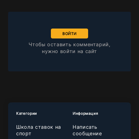
ВОЙТИ
Чтобы оставить комментарий,
нужно войти на сайт
Категории
Информация
Школа ставок на
Написать
спорт
сообщение