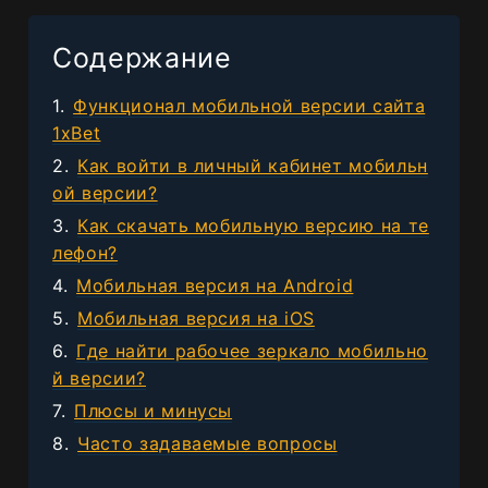
Содержание
Функционал мобильной версии сайта
1xBet
Как войти в личный кабинет мобильн
ой версии?
Как скачать мобильную версию на те
лефон?
Мобильная версия на Android
Мобильная версия на iOS
Где найти рабочее зеркало мобильно
й версии?
Плюсы и минусы
Часто задаваемые вопросы