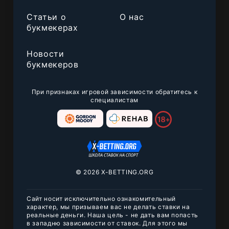
Статьи о
О нас
букмекерах
Новости
букмекеров
При признаках игровой зависимости обратитесь к
специалистам
© 2026 X-BETTING.ORG
Сайт носит исключительно ознакомительный
характер, мы призываем вас не делать ставки на
реальные деньги. Наша цель - не дать вам попасть
в западню зависимости от ставок. Для этого мы