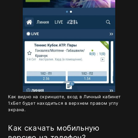
Как видно на скриншоте, вход в Личный кабинет
1хБет будет находиться в верхнем правом углу
экрана.
Как скачать мобильную
версию на телефон?