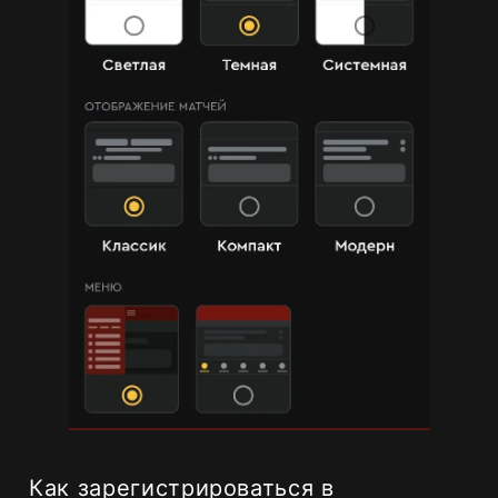
Как зарегистрироваться в