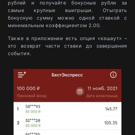
рублей и получайте бонусные рубли за
самые крупные выигрыши. Отыграть
бонусную сумму можно одной ставкой с
минимальным коэффициентом 2.00.
Также в приложении есть опция «кэшаут» –
это возврат части ставки до завершения
события.