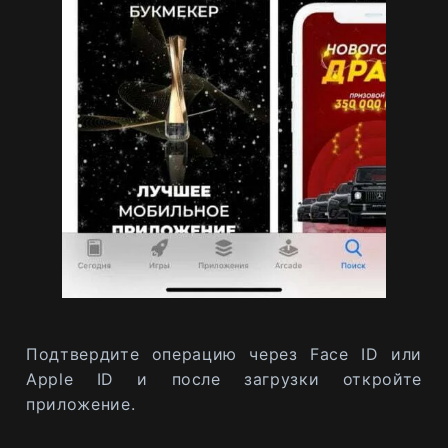
Подтвердите операцию через Face ID или
Apple ID и после загрузки откройте
приложение.