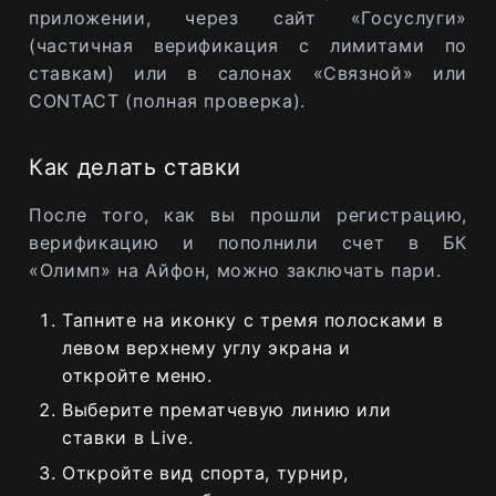
приложении, через сайт «Госуслуги»
(частичная верификация с лимитами по
ставкам) или в салонах «Связной» или
CONTACT (полная проверка).
Как делать ставки
После того, как вы прошли регистрацию,
верификацию и пополнили счет в БК
«Олимп» на Айфон, можно заключать пари.
Тапните на иконку с тремя полосками в
левом верхнему углу экрана и
откройте меню.
Выберите прематчевую линию или
ставки в Live.
Откройте вид спорта, турнир,