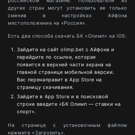
российском магазине. Пользователи из
других стран могут установить ее только
сменив в настройках Айфона
местоположение на «Россия».
Есть два способа скачать БК «Олимп» на iOS:
Зайдите на сайт olimp.bet с Айфона и
перейдите по ссылке, которая
появится в верхней части экрана на
главной странице мобильной версии.
Вас перенаправит в App Store на
страницу скачивания.
Зайдите в App Store и в поисковой
строке введите «БК Олимп — ставки на
спорт».
На странице с установочным файлом
нажмите «Загрузить».