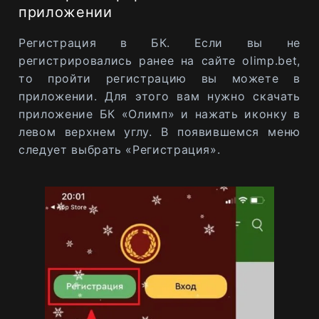
приложении
Регистрация в БК. Если вы не
регистрировались ранее на сайте olimp.bet,
то пройти регистрацию вы можете в
приложении. Для этого вам нужно скачать
приложение БК «Олимп» и нажать иконку в
левом верхнем углу. В появившемся меню
следует выбрать «Регистрация».