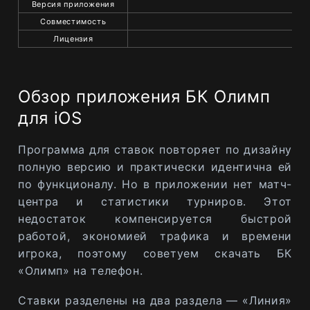
Версия приложения
Совместимость
Лицензия
Обзор приложения БК Олимп
для iOS
Программа для ставок повторяет по дизайну
полную версию и практически идентична ей
по функционалу. Но в приложении нет матч-
центра и статистики турниров. Этот
недостаток компенсируется быстрой
работой, экономией трафика и времени
игрока, поэтому советуем скачать БК
«Олимп» на телефон.
Ставки разделены на два раздела — «Линия»