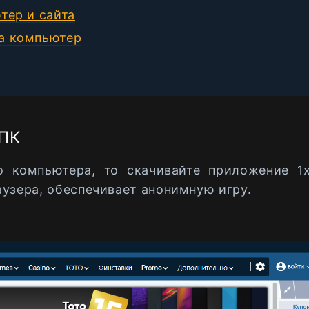
тер и сайта
а компьютер
 ПК
о компьютера, то скачивайте приложение 1
аузера, обеспечивает анонимную игру.