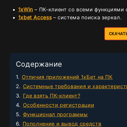
1xWin
– ПК-клиент со всеми функциями 
1xbet Access
– система поиска зеркал.
СКАЧАТ
Содержание
Отличия приложений 1хБет на ПК
Системные требования и характерист
Где взять ПК-клиент?
Особенности регистрации
Функционал программы
Пополнение и вывод средств