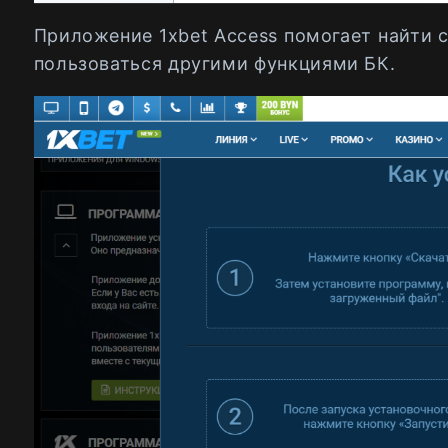
Приложение 1xbet Access помогает найти с
пользоваться другими функциями БК.