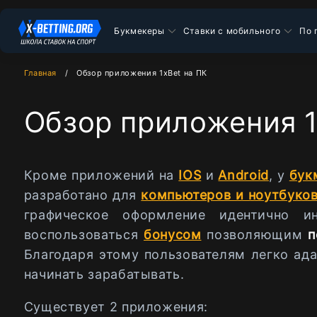
Букмекеры
Ставки с мобильного
По 
Главная
Обзор приложения 1xBet на ПК
Обзор приложения 1
Кроме приложений на
IOS
и
Android
, у
бук
разработано для
компьютеров и ноутбуко
графическое оформление идентично 
воспользоваться
бонусом
позволяющим
п
Благодаря этому пользователям легко ада
начинать зарабатывать.
Существует 2 приложения: