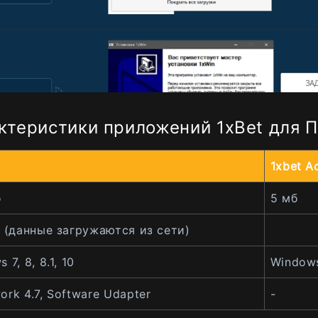
ктеристики приложений 1xBet для 
1xbet A
б
5 мб
б (данные загружаются из сети)
 7, 8, 8.1, 10
Windows 
rk 4.7, Software Udapter
-