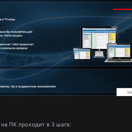
на ПК проходит в 3 шага: