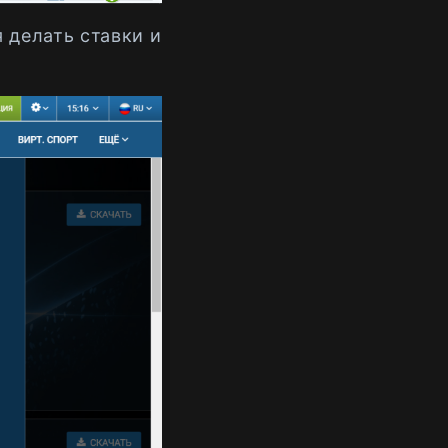
 делать ставки и