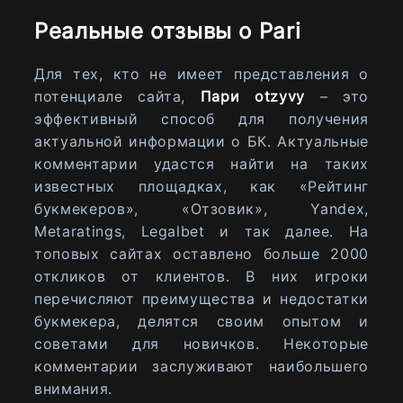
Реальные отзывы о Pari
Для тех, кто не имеет представления о
потенциале сайта,
Пари otzyvy
– это
эффективный способ для получения
актуальной информации о БК. Актуальные
комментарии удастся найти на таких
известных площадках, как «Рейтинг
букмекеров», «Отзовик», Yandex,
Metaratings, Legalbet и так далее. На
топовых сайтах оставлено больше 2000
откликов от клиентов. В них игроки
перечисляют преимущества и недостатки
букмекера, делятся своим опытом и
советами для новичков. Некоторые
комментарии заслуживают наибольшего
внимания.