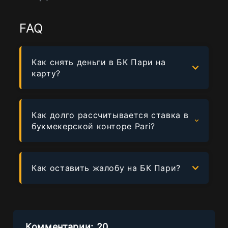
FAQ
Как снять деньги в БК Пари на
карту?
Как долго рассчитывается ставка в
букмекерской конторе Pari?
Как оставить жалобу на БК Пари?
Комментарии: 20