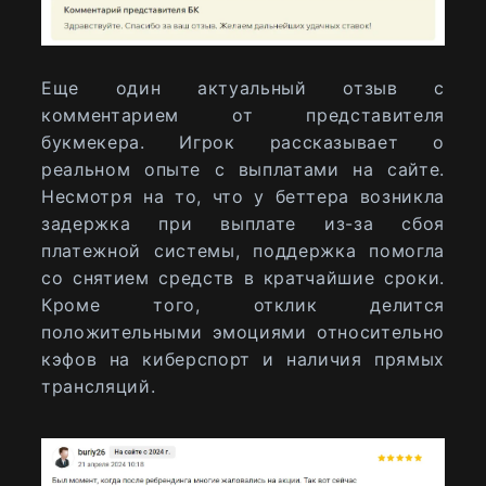
Еще один актуальный отзыв с
комментарием от представителя
букмекера. Игрок рассказывает о
реальном опыте с выплатами на сайте.
Несмотря на то, что у беттера возникла
задержка при выплате из-за сбоя
платежной системы, поддержка помогла
со снятием средств в кратчайшие сроки.
Кроме того, отклик делится
положительными эмоциями относительно
кэфов на киберспорт и наличия прямых
трансляций.