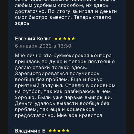
любым удобным способом, их здесь
достаточно. По итогу выиграл и деньги
смог быстро вывести. Теперь ставлю
здесь.
Евгений Кельт
6 января 2022 в 13:30
Мне лично эта букмекерская контора
пришлась по душе и теперь постоянно
делаю ставки только здесь.
Зарегистрироваться получилось
вообще без проблем. Еще и бонус
приятный получил. Ставлю в основном
на футбол, так как разбираюсь в нем
хорошо. Были уже первые выигрыши.
Деньги удалось вывести вообще без
проблем, так еще и кошельков
предостаточно. Мне все нравится
Владимир Б