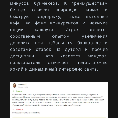
минусов букмекера. К преимуществам
беттер относит широкую линию и
быструю поддержку, также выгодные
кэфы на фоне конкурентов и наличие
опции кэшаута. Игрок делится
собственным опытом увеличения
депозита при небольшом банкролле и
советами ставок на футбол и прочие
дисциплины. что касается минусов,
пользователь отмечает недостаточно
яркий и динамичный интерфейс сайта.