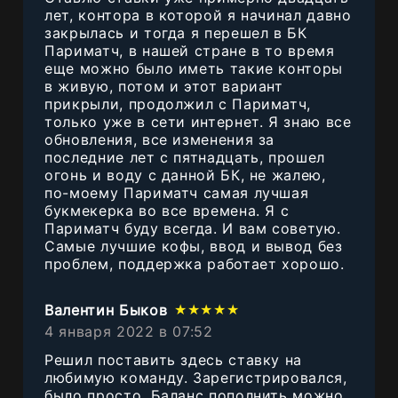
лет, контора в которой я начинал давно
закрылась и тогда я перешел в БК
Париматч, в нашей стране в то время
еще можно было иметь такие конторы
в живую, потом и этот вариант
прикрыли, продолжил с Париматч,
только уже в сети интернет. Я знаю все
обновления, все изменения за
последние лет с пятнадцать, прошел
огонь и воду с данной БК, не жалею,
по-моему Париматч самая лучшая
букмекерка во все времена. Я с
Париматч буду всегда. И вам советую.
Самые лучшие кофы, ввод и вывод без
проблем, поддержка работает хорошо.
Валентин Быков
4 января 2022 в 07:52
Решил поставить здесь ставку на
любимую команду. Зарегистрировался,
было просто. Баланс пополнить можно