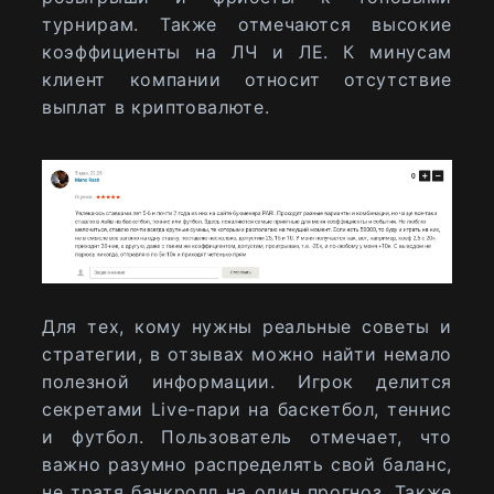
турнирам. Также отмечаются высокие
коэффициенты на ЛЧ и ЛЕ. К минусам
клиент компании относит отсутствие
выплат в криптовалюте.
Для тех, кому нужны реальные советы и
стратегии, в отзывах можно найти немало
полезной информации. Игрок делится
секретами Live-пари на баскетбол, теннис
и футбол. Пользователь отмечает, что
важно разумно распределять свой баланс,
не тратя банкролл на один прогноз. Также