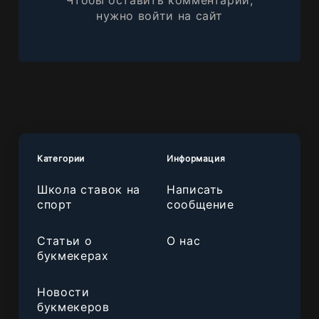
нужно войти на сайт
Категории
Информация
Школа ставок на
Написать
спорт
сообщение
Статьи о
О нас
букмекерах
Новости
букмекеров