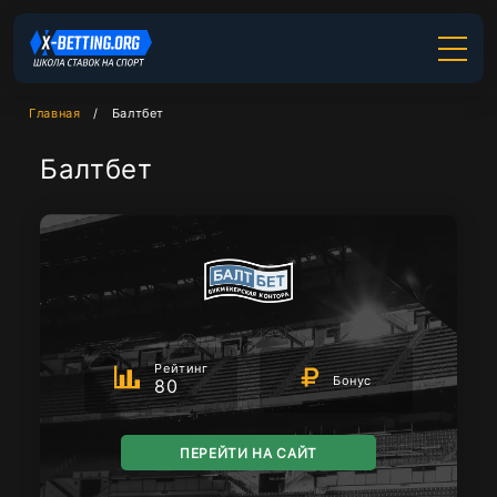
Главная
Балтбет
Балтбет
Рейтинг
Бонус
80
ПЕРЕЙТИ НА САЙТ