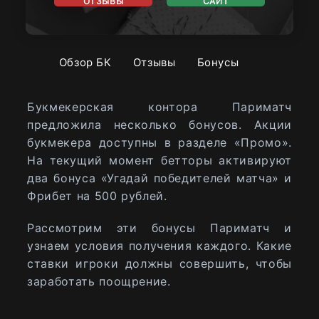
ОТЗЫВЫ
САЙТ
Обзор БК
Отзывы
Бонусы
Букмекерская контора Париматч
предложила несколько бонусов. Акции
букмекера доступны в разделе «Промо».
На текущий момент бетторы активируют
два бонуса «Угадай победителей матча» и
Фрибет на 500 рублей.
Рассмотрим эти бонусы Париматч и
узнаем условия получения каждого. Какие
ставки игроки должны совершить, чтобы
заработать поощрение.