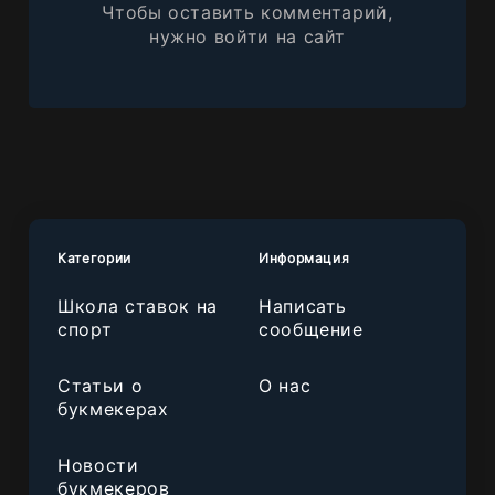
Чтобы оставить комментарий,
нужно войти на сайт
Категории
Информация
Школа ставок на
Написать
спорт
сообщение
Статьи о
О нас
букмекерах
Новости
букмекеров