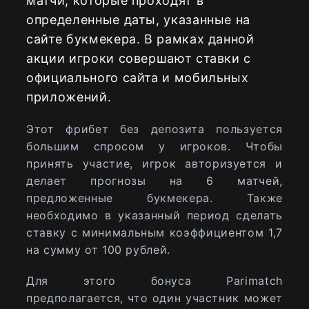
матчи, которые проходят в
определенные даты, указанные на
сайте букмекера. В рамках данной
акции игроки совершают ставки с
официального сайта и мобильных
приложений.
Этот фрибет без депозита пользуется
большим спросом у игроков. Чтобы
принять участие, игрок авторизуется и
делает прогнозы на 6 матчей,
предложенные букмекера. Также
необходимо в указанный период сделать
ставку с минимальным коэффициентом 1,7
на сумму от 100 рублей.
Для этого бонуса Parimatch
предполагается, что один участник может