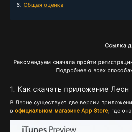
Общая оценка
Ссылка д
Рекомендуем сначала пройти регистрацию
Подробнее о всех способа
1. Как скачать приложение Леон
В Леоне существует две версии приложений
в
официальном магазине App Store
, где он