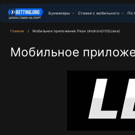
Букмекеры
Ставки с мобильного
По 
Главная
Мобильное приложение Леон (Android/iOS/Java)
Мобильное приложен