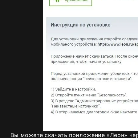
Вы можете скачать приложение «Леон» чере