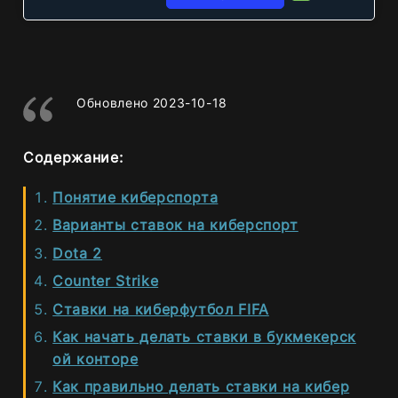
Обновлено 2023-10-18
Содержание:
Понятие киберспорта
Варианты ставок на киберспорт
Dota 2
Counter Strike
Ставки на киберфутбол FIFA
Как начать делать ставки в букмекерск
ой конторе
Как правильно делать ставки на кибер