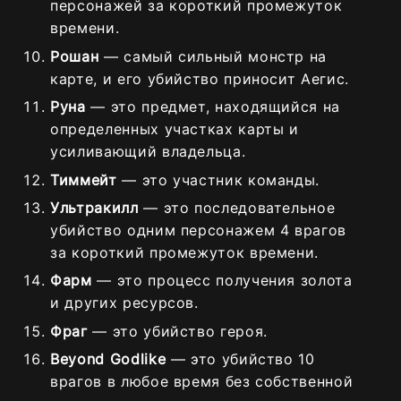
персонажей за короткий промежуток
времени.
Рошан
— самый сильный монстр на
карте, и его убийство приносит Аегис.
Руна
— это предмет, находящийся на
определенных участках карты и
усиливающий владельца.
Тиммейт
— это участник команды.
Ультракилл
— это последовательное
убийство одним персонажем 4 врагов
за короткий промежуток времени.
Фарм
— это процесс получения золота
и других ресурсов.
Фраг
— это убийство героя.
Beyond Godlike
— это убийство 10
врагов в любое время без собственной