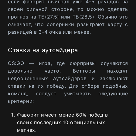
если фаворит выиграл уже 4-5 раундов на
своей сильной стороне, то можно сделать
прогноз на ТБ(27,5) или ТБ(28,5). Обычно это
означает, что соперники разыграют карту с
разницей в 3-4 очка или менее.
Ставки на аутсайдера
CS:GO — игра, где сюрпризы случаются
довольно часто. Бетторы находят
недооцененных аутсайдеров и заключают
ставки на их победу. Для отбора подобных
команд, следует учитывать следующие
критерии:
Фаворит имеет менее 60% побед в
своих последних 10 официальных
матчах.