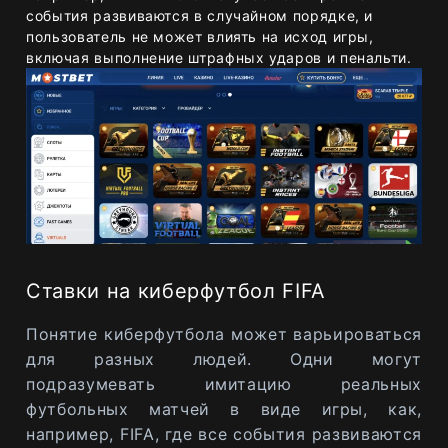
события развиваются в случайном порядке, и
пользователь не может влиять на исход игры,
включая выполнение штрафных ударов и пенальти.
Ставки на киберфутбол FIFA
Понятие киберфутбола может варьироваться
для разных людей. Одни могут
подразумевать имитацию реальных
футбольных матчей в виде игры, как,
например, FIFA, где все события развиваются