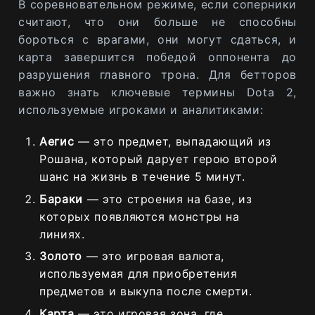
В соревновательном режиме, если соперники
считают, что они больше не способны
бороться с врагами, они могут сдаться, и
карта завершится победой оппонента до
разрушения главного трона. Для бетторов
важно знать ключевые термины Dota 2,
используемые игроками и аналитиками:
Аегис
— это предмет, выпадающий из
Рошана, который дарует герою второй
шанс на жизнь в течение 5 минут.
Бараки
— это строения на базе, из
которых появляются монстры на
линиях.
Золото
— это игровая валюта,
используемая для приобретения
предметов и выкупа после смерти.
Карта
— это игровая зона, где