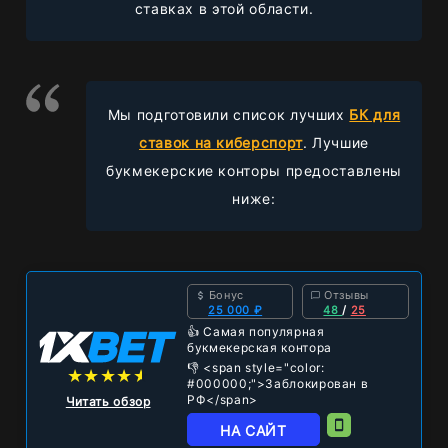
ставках в этой области.
Мы подготовили список лучших
БК для
ставок на киберспорт
. Лучшие
букмекерские конторы предоставлены
ниже:
Бонус
Отзывы
25 000 ₽
48
/
25
👍 Самая популярная
букмекерская контора
👎 <span style="color:
#000000;">Заблокирован в
РФ</span>
Читать обзор
НА САЙТ