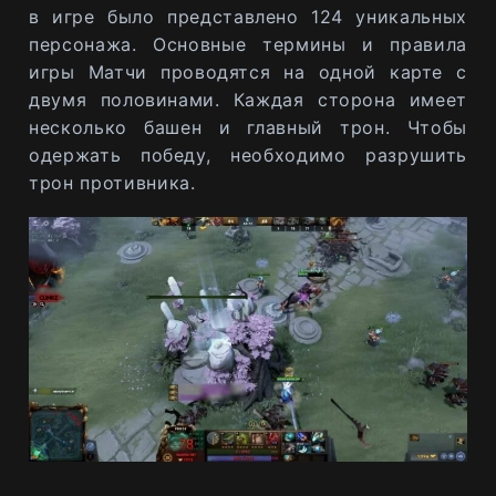
в игре было представлено 124 уникальных
персонажа. Основные термины и правила
игры Матчи проводятся на одной карте с
двумя половинами. Каждая сторона имеет
несколько башен и главный трон. Чтобы
одержать победу, необходимо разрушить
трон противника.