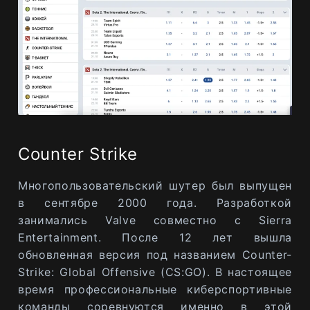
Counter Strike
Многопользовательский шутер был выпущен
в сентябре 2000 года. Разработкой
занимались Valve совместно с Sierra
Entertainment. После 12 лет вышла
обновленная версия под названием Counter-
Strike: Global Offensive (CS:GO). В настоящее
время профессиональные киберспортивные
команды соревнуются именно в этой