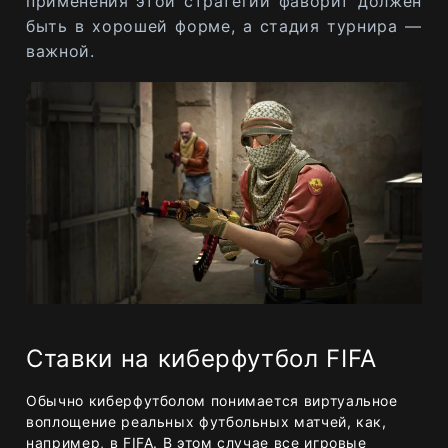
применения этой стратегии фаворит должен
быть в хорошей форме, а стадия турнира —
важной.
Ставки на киберфутбол FIFA
Обычно киберфутболом понимается виртуальное
воплощение реальных футбольных матчей, как,
например, в FIFA. В этом случае все игровые