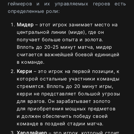
геймеров и их управляемых героев есть
определенные роли:
Мидер
– этот игрок занимает место на
центральной линии (миде), где он
получает больше опыта и золота.
Вплоть до 20-25 минут матча, мидер
считается важнейшей боевой единицей
в команде.
Керри
– это игрок на первой позиции, к
которой остальные участники команды
стремятся. Вплоть до 20 минут игры,
керри не представляет большой угрозы
для врагов. Он зарабатывает золото
для приобретения мощных предметов
и должен обеспечить победу своей
команде в поздней стадии матча.
Хардлайнер
– это игрок, который стоит