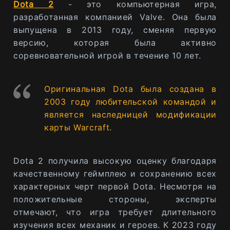
Dota 2
- это компьютерная игра,
разработанная компанией Valve. Она была
выпущена в 2013 году, сменяя первую
версию, которая была активно
соревновательной игрой в течение 10 лет.
Оригинальная Dota была создана в
2003 году любительской командой и
является наследницей модификации
карты Warcraft.
Dota 2 получила высокую оценку благодаря
качественному геймплею и сохранению всех
характерных черт первой Dota. Несмотря на
положительные стороны, эксперты
отмечают, что игра требует длительного
изучения всех механик и героев. К 2023 году