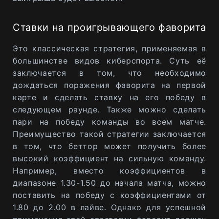
Ставки на проигрывающего фаворита
Это классическая стратегия, применяемая в
большинстве видов киберспорта. Суть её
заключается в том, что необходимо
дождаться поражения фаворита на первой
карте и сделать ставку на его победу в
следующем раунде. Также можно сделать
пари на победу команды во всем матче.
Преимущество такой стратегии заключается
в том, что беттор может получить более
высокий коэффициент на сильную команду.
Например, вместо коэффициентов в
диапазоне 1.30-1.50 до начала матча, можно
поставить на победу с коэффициентами от
1.80 до 2.00 в лайве. Однако для успешной