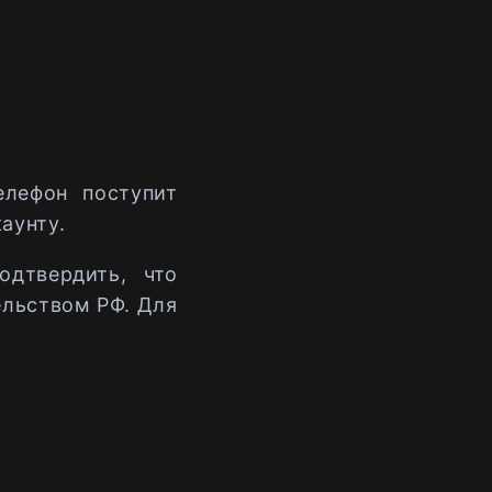
елефон поступит
аунту.
дтвердить, что
ельством РФ. Для