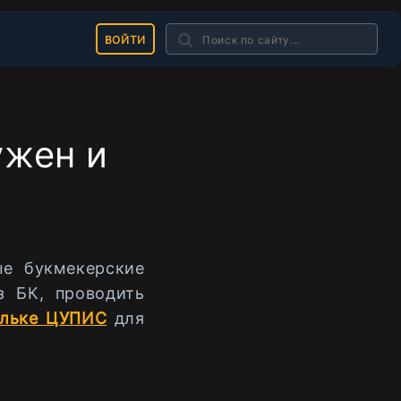
ВОЙТИ
ужен и
ые букмекерские
з БК, проводить
льке ЦУПИС
для