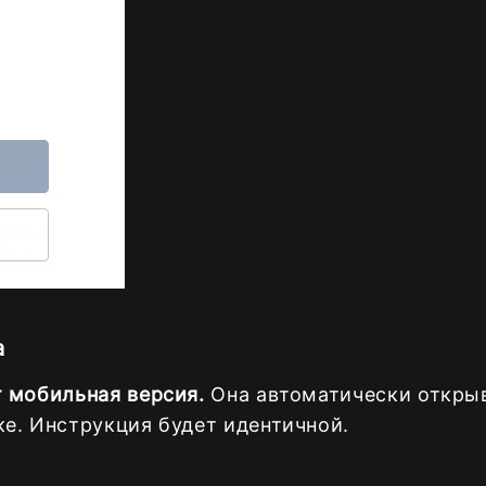
а
т мобильная версия.
Она автоматически откры
ке. Инструкция будет идентичной.