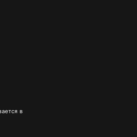
вается в