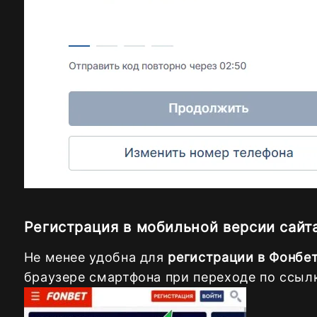
Регистрация в мобильной версии сайт
Не менее удобна для
регистрации в Фонбе
браузере смартфона при переходе по ссыл