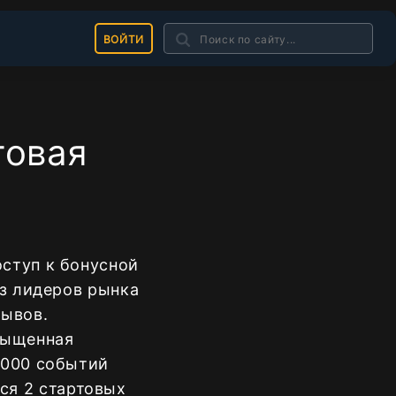
ВОЙТИ
говая
оступ к бонусной
из лидеров рынка
зывов.
сыщенная
1000 событий
ся 2 стартовых