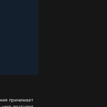
ания принимает
 него поступит