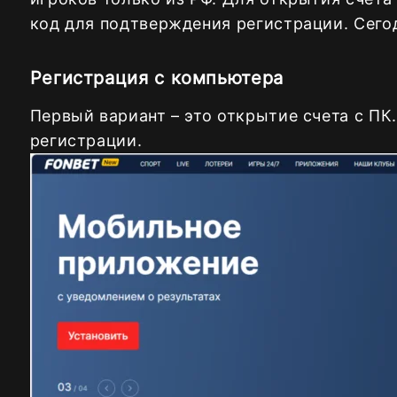
код для подтверждения регистрации. Сегод
Регистрация с компьютера
Первый вариант – это открытие счета с ПК
регистрации.