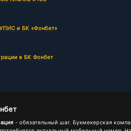
ЦУПИС и БК «Фонбет»
трации в БК Фонбет
онбет
рация
- обязательный шаг. Букмекерская комп
 потребуется актуальный мобильный номер. На