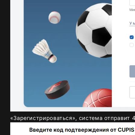
«Зарегистрироваться», система отправит 