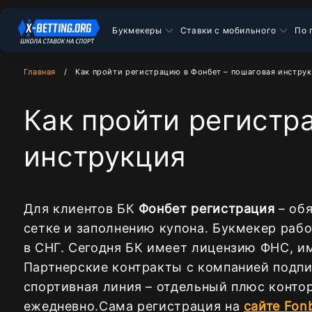
Букмекеры
Ставки с мобильного
По 
Главная
Как пройти регистрацию в Фонбет – пошаговая инстру
Как пройти регистр
инструкция
Для клиентов БК
Фонбет регистрация
– об
сетке и заполнению купона. Букмекер работ
в СНГ. Сегодня БК имеет лицензию ФНС, и
Партнерские контракты с компанией подп
спортивная линия – отдельный плюс контор
ежедневно.
Сама регистрация на
сайте Fon