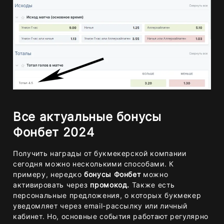
Все актуальные бонусы
Фонбет 2024
Получить награды от букмекерской компании
сегодня можно несколькими способами. К
примеру, нередко
бонусы Фонбет
можно
активировать через
промокод.
Также есть
персональные предложения, о которых букмекер
уведомляет через email-рассылку или личный
кабинет. Но, основные события работают регулярно