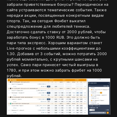
забрали приветственные бонусы? Периодически на
сайте устраиваются тематические события. Также
нередки акции, посвященные конкретным видам
спорта. Так, на сегодня Фонбет выкатил
спецпредложение для любителей тенниса.
Достаточно сделать ставку от 2000 рублей, чтобы
заработать бонус в 1000 RUB. Это должно быть
пари типа экспресс. Хорошим вариантом станет
Live-прогноз с небольшими коэффициентами до
1.30. Добавив от 3 событий, можно потратить 2000
рублей моментально, с крупными шансами на
успех. Само пари принесет чистый выигрыш в
1780, и при этом можно забрать фрибет на 1000
рублей.