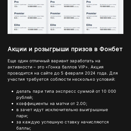
Акции и розыгрыши призов в Фонбет
Еще один отличный вариант заработать на
активности – это «Гонка баллов VIP». Акция
проводится на сайте до 5 февраля 2024 года. Для
участия требуется соблюсти несколько условий:
делать пари типа экспресс суммой от 10 000
рублей;
коэффициенты на матчи от 2.00;
в зачет идут исключительно выигрышные
пари;
за каждую успешную ставку начисляются
баллы;