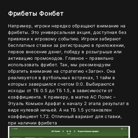
Фрибеты Фонбет
Например, игроки нередко обращают внимание на
фрибеты. Это универсальная акция, доступная без
привязки к игровому событию. Игроки забирают
бесплатные ставки за регистрацию в приложении,
первое внесение денег, победу в розыгрыше или
активацию промокодов. Главное – правильно
использовать фрибет.
Так, мы рекомендуем
обратить внимание на стратегию «Загон». Она
реализуется в футбольных встречах, 1 тайм в
которых завершился счетом 0:0. Выбираются
исходы от ТБ 0.5 до ТБ 1.5, в зависимости от
коэффициента. К примеру, в матче АС Полис –
Этуаль Комьюн Арафат к началу 2 этапа результат в
виде нулевой ничьей. А на ТБ 1.5 установлен
коэффициент 1.72. Отличный вариант для ставки,
при наличии фрибета