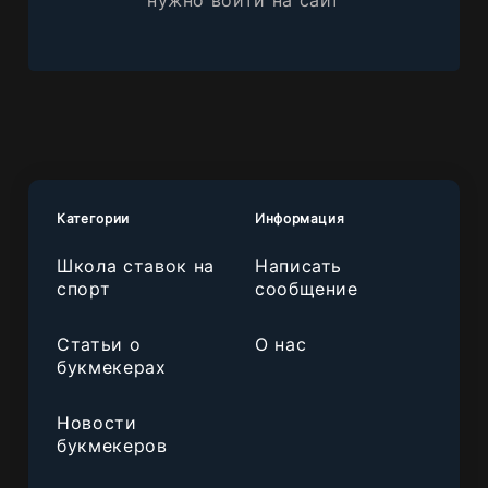
Категории
Информация
Школа ставок на
Написать
спорт
сообщение
Статьи о
О нас
букмекерах
Новости
букмекеров