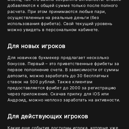
добавляются к общей сумме только после полного
расчета. При этом принимаются любые пари,
осуществленные на реальные деньги (без
использования фрибета). Свой текущий уровень
можно увидеть в персональном кабинете.
Для новых игроков
Для новичков букмекер предлагает несколько
бонусов. Первый – это приветственные фрибеты за
первое пополнение счета. В зависимости от суммы
депозита, можно заработать до 30 бесплатных
ставок на 500 рублей. Также клиентам
предоставляется фрибет до 2000 за регистрацию
через приложение. Скачав прилку для iOS или
Андроид, можно неплохо заработать на активности.
Для действующих игроков
Какие еще события доступны игрока, которые уже