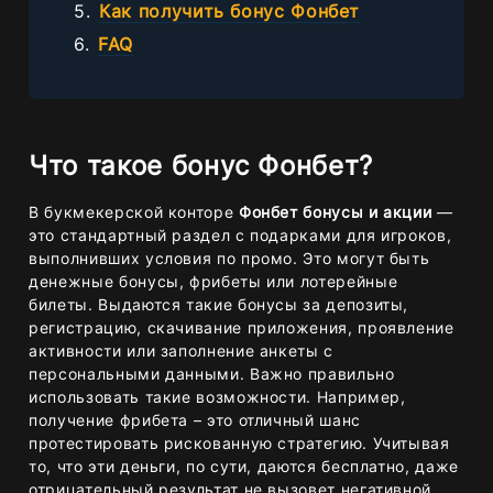
Как получить бонус Фонбет
FAQ
Что такое бонус Фонбет?
В букмекерской конторе
Фонбет бонусы и акции
—
это стандартный раздел с подарками для игроков,
выполнивших условия по промо. Это могут быть
денежные бонусы, фрибеты или лотерейные
билеты. Выдаются такие бонусы за депозиты,
регистрацию, скачивание приложения, проявление
активности или заполнение анкеты с
персональными данными.
Важно правильно
использовать такие возможности. Например,
получение фрибета – это отличный шанс
протестировать рискованную стратегию. Учитывая
то, что эти деньги, по сути, даются бесплатно, даже
отрицательный результат не вызовет негативной