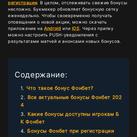
регистрации
.
В целом, отслеживать свежие бонусы
несложно. Букмекер обновляет бонусную сетку
еженедельно. Чтобы своевременно получать
оповещения о новой акции, можно скачать
приложение на
Android
или
iOS
. Через прилку
можно настроить PUSH-уведомления с
результатами матчей и анонсами новых бонусов.
Содержание:
Что такое бонус Фонбет?
Все актуальные бонусы Фонбет 202
4
Какие бонусы доступны игрокам Б
К Фонбет
Бонусы Фонбет при регистрации