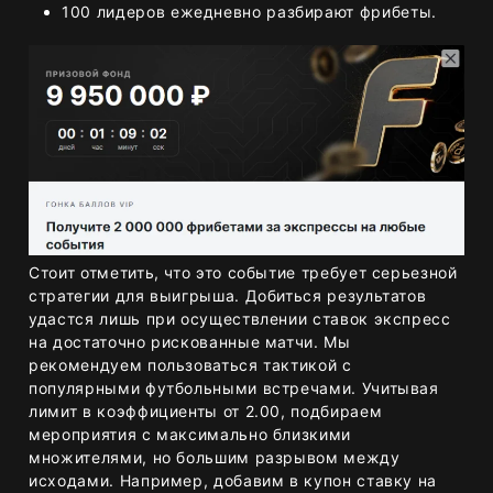
100 лидеров ежедневно разбирают фрибеты.
Стоит отметить, что это событие требует серьезной
стратегии для выигрыша. Добиться результатов
удастся лишь при осуществлении ставок экспресс
на достаточно рискованные матчи. Мы
рекомендуем пользоваться тактикой с
популярными футбольными встречами. Учитывая
лимит в коэффициенты от 2.00, подбираем
мероприятия с максимально близкими
множителями, но большим разрывом между
исходами. Например, добавим в купон ставку на