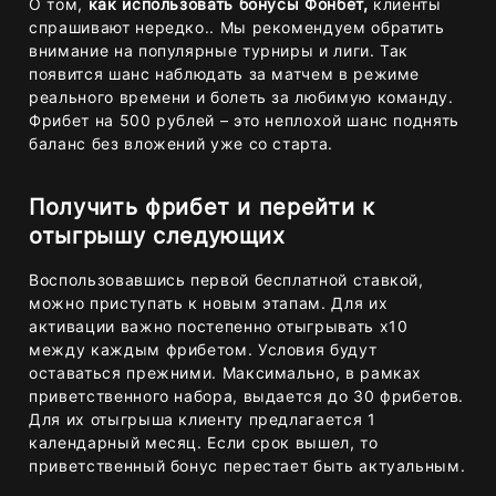
О том,
как использовать бонусы Фонбет,
клиенты
спрашивают нередко.. Мы рекомендуем обратить
внимание на популярные турниры и лиги. Так
появится шанс наблюдать за матчем в режиме
реального времени и болеть за любимую команду.
Фрибет на 500 рублей – это неплохой шанс поднять
баланс без вложений уже со старта.
Получить фрибет и перейти к
отыгрышу следующих
Воспользовавшись первой бесплатной ставкой,
можно приступать к новым этапам. Для их
активации важно постепенно отыгрывать х10
между каждым фрибетом. Условия будут
оставаться прежними. Максимально, в рамках
приветственного набора, выдается до 30 фрибетов.
Для их отыгрыша клиенту предлагается 1
календарный месяц. Если срок вышел, то
приветственный бонус перестает быть актуальным.