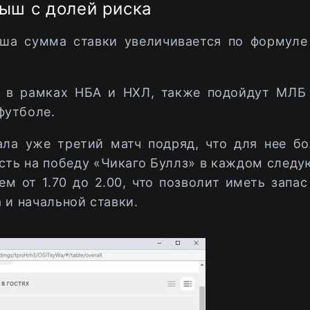
ыш с долей риска
ша сумма ставки увеличивается по формуле 
ы в рамках НБА и НХЛ, также подойдут МЛБ
футболе.
ала уже третий матч подряд, что для нее бо
есть на победу «Чикаго Буллз» в каждом след
ем от 1.70 до 2.00, что позволит иметь запа
 и начальной ставки.