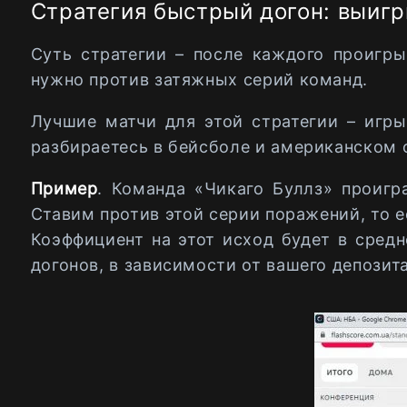
Стратегия быстрый догон: выигр
Суть стратегии – после каждого проигры
нужно против затяжных серий команд.
Лучшие матчи для этой стратегии – игр
разбираетесь в бейсболе и американском 
Пример
. Команда «Чикаго Буллз» проигр
Ставим против этой серии поражений, то 
Коэффициент на этот исход будет в средн
догонов, в зависимости от вашего депозита