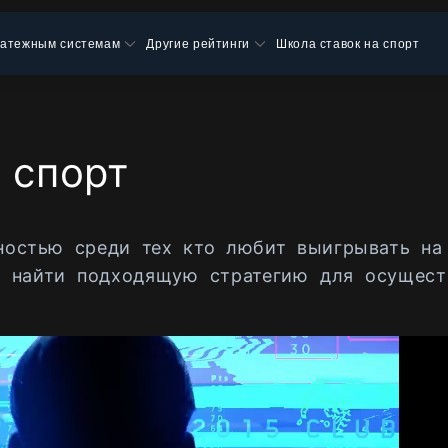
латежным системам
Другие рейтинги
Школа ставок на спорт
 спорт
ностью среди тех кто любит выигрывать н
е найти подходящую стратегию для осущест