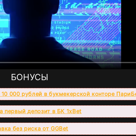
БОНУСЫ
 10 000 рублей в букмекерской конторе ПариБ
а первый депозит в БК 1xBet
авка без риска от GGBet