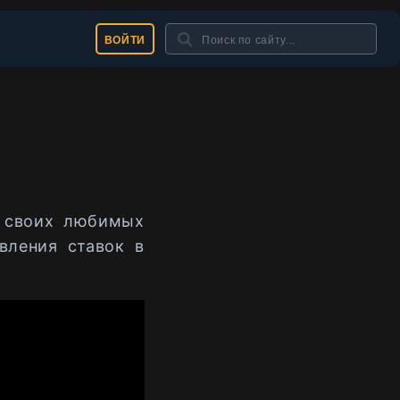
ВОЙТИ
а своих любимых
вления ставок в