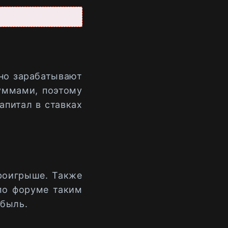
ьно зарабатывают
суммами, поэтому
апитал в ставках
роигрыше. Также
по форуме таким
быль.