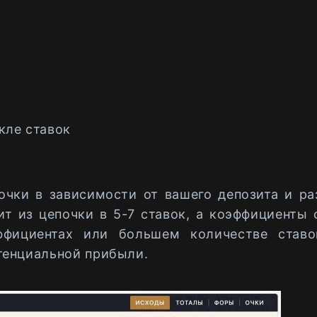
кле ставок
чки в зависимости от вашего депозита и ра
оит из цепочки в 5-7 ставок, а коэффициент
фициентах или большем количестве ставо
тенциальной прибыли.