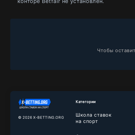
конторе Betfair не установлен.
Чтобы оставит
Категории
Школа ставок
© 2026 X-BETTING.ORG
на спорт