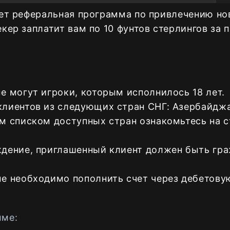
ует реферальная программа по привлечению но
кер заплатит вам по 10 фунтов стерлингов за 
е могут игроки, которым исполнилось 18 лет.
клиентов из следующих стран СНГ: Азербайджа
м списком доступных стран ознакомьтесь на 
ждение, приглашенный клиент должен быть гр
е необходимо пополнить счет через дебетову
мме: