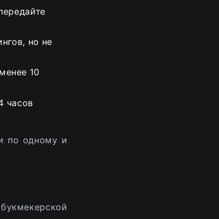
 передайте
нгов, но не
менее 10
4 часов
и по одному и
 букмекерской