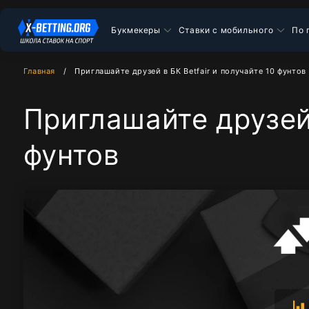
Букмекеры
Ставки с мобильного
По 
Главная
Приглашайте друзей в БК Betfair и получайте 10 фунтов
Приглашайте друзей 
фунтов