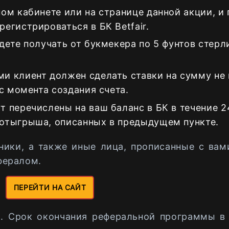
ом кабинете или на странице данной акции, и
егистрироваться в БК Betfair.
дете получать от букмекера по 5 фунтов стерли
и клиент должен сделать ставки на сумму не 
 с момента создания счета.
т перечислены на ваш баланс в БК в течение 2
 отыгрыша, описанных в предыдущем пункте.
ники, а также иные лица, прописанные с вам
фералом.
ПЕРЕЙТИ НА САЙТ
а. Срок окончания реферальной программы в