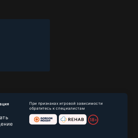
При признаках игровой зависимости
ация
обратитесь к специалистам
ать
ение