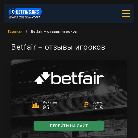
Главная
Betfair – отзывы игроков
Betfair – отзывы игроков
Рейтинг
Бонус
95
10 €
ПЕРЕЙТИ НА САЙТ