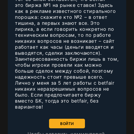
это биржа №1 на рынке ставок! Здесь
как в рекламе известного стирального
порошка: скажите кто №2 – в ответ
тишина, а первых знают все. Это
лирика, а если говорить конкретно по
техническим вопросам, то по работе
никаких вопросов не возникает – сайт
работает как часы (деньги вводятся и
выводятся, сделки заключаются).
Заинтересованность биржи лишь в том,
чтобы игроки провели как можно
больше сделок между собой, поэтому
надежность стоит превыше всего.
Лично у меня за 5 лет работы с betfair
никаких неразрешимых вопросов не
было. Если предпочитаете биржу
вместо БК, тогда это betfair, без
вариантов!
ВОЙТИ
Чтобы оставить комментарий,