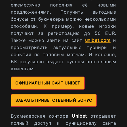
ежемесячно пополняя её новыми
предложениями. Получить выгодные
бонусы от букмекера можно несколькими
способами. К примеру, новые игроки
получают за регистрацию до 50 EUR.
Также можно зайти на сайт
unibet.com
и
просматривать актуальные турниры и
события по топовым матчам. И конечно,
БК регулярно выдает купоны постоянным
клиентам.
ОФИЦИАЛЬНЫЙ САЙТ UNIBET
ЗАБРАТЬ ПРИВЕТСТВЕННЫЙ БОНУС
Букмекерская контора
Unibet
открывает
полный доступ к функционалу сайта