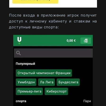
После входа в приложение игрок получит
доступ к личному кабинету и ставкам на
доступные виды спорта: