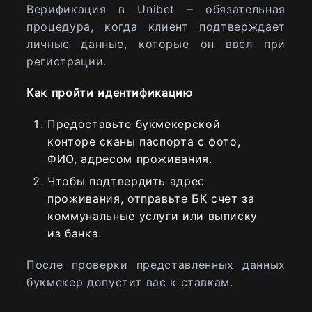
Верификация в Unibet – обязательная
процедура, когда клиент подтверждает
личные данные, которые он ввел при
регистрации.
Как пройти идентификацию
Предоставьте букмекерской
конторе сканы паспорта с фото,
ФИО, адресом проживания.
Чтобы подтвердить адрес
проживания, отправьте БК счет за
коммунальные услуги или выписку
из банка.
После проверки представленных данных
букмекер допустит вас к ставкам.