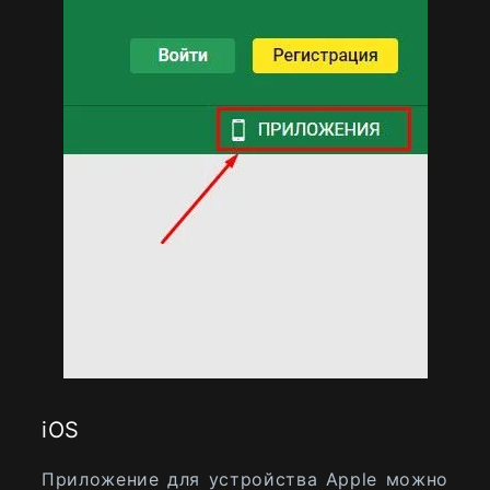
iOS
Приложение для устройства Apple можно