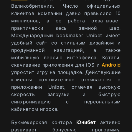
Великобритании. Число официальных
клиентов компании давно превысило 10
миллионов, а ее работа охватывает
практически весь земной шар.
Международный bookmaker Unibet имеет
удобный сайт со стильным дизайном и
продуманной навигацией, а также
мобильную версию интерфейса. Кстати,
скачивание приложения для iOS и
Android
упростит игру на площадке. Действующие
клиенты положительно отзываются о
приложении Unibet, отмечая высокую
скорость загрузки и быструю
синхронизацию с персональным
кабинетом игрока.
Букмекерская контора
Юнибет
активно
развивает бонусную программу,