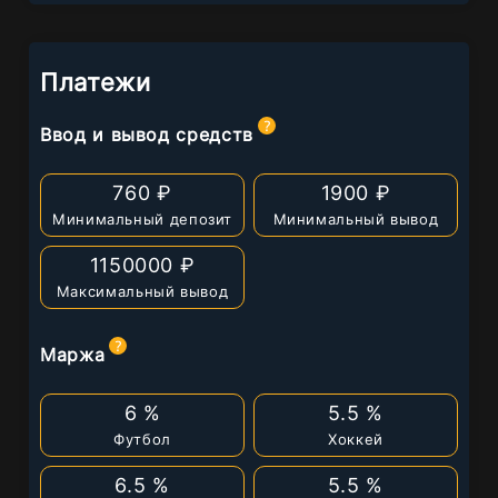
Платежи
Ввод и вывод средств
760 ₽
1900 ₽
Минимальный депозит
Минимальный вывод
1150000 ₽
Максимальный вывод
Маржа
6 %
5.5 %
Футбол
Хоккей
6.5 %
5.5 %