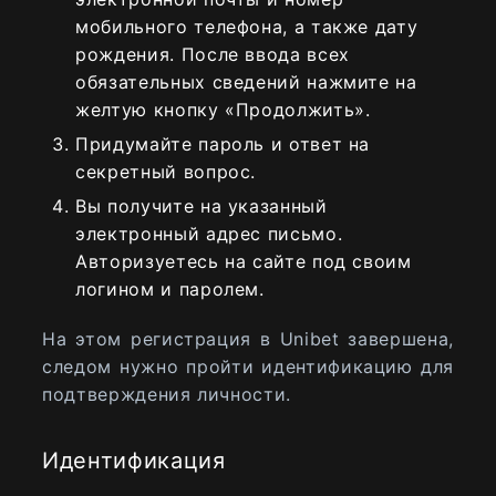
мобильного телефона, а также дату
рождения. После ввода всех
обязательных сведений нажмите на
желтую кнопку «Продолжить».
Придумайте пароль и ответ на
секретный вопрос.
Вы получите на указанный
электронный адрес письмо.
Авторизуетесь на сайте под своим
логином и паролем.
На этом регистрация в Unibet завершена,
следом нужно пройти идентификацию для
подтверждения личности.
Идентификация