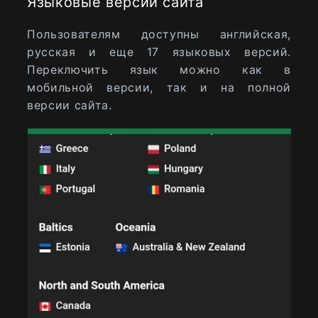
Языковые версии сайта
Пользователям доступны английская,
русская и еще 17 языковых версий.
Переключить язык можно как в
мобильной версии, так и на полной
версии сайта.