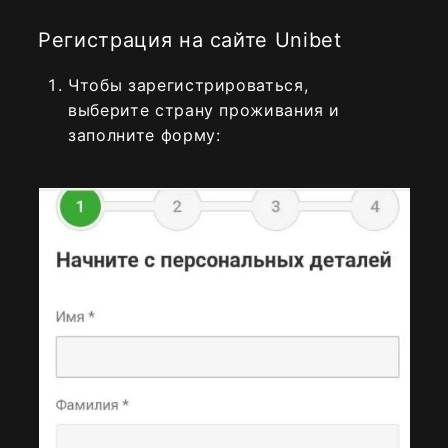
Регистрация на сайте Unibet
Чтобы зарегистрироваться,
выберите страну проживания и
заполните форму: