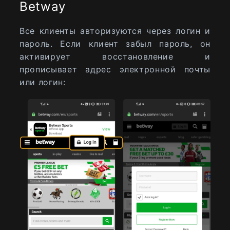
Betway
Все клиенты авторизуются через логин и
пароль. Если клиент забыл пароль, он
активирует восстановление и
прописывает адрес электронной почты
или логин: