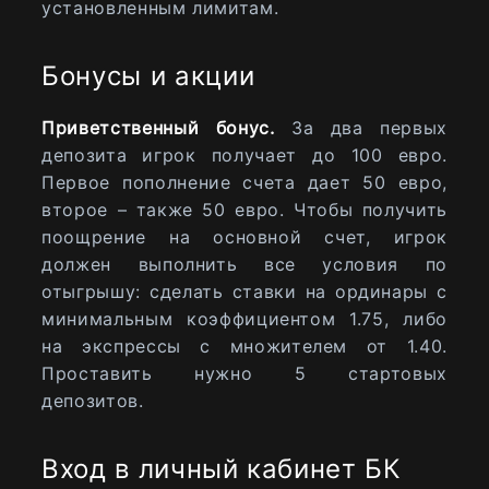
установленным лимитам.
Бонусы и акции
Приветственный бонус.
За два первых
депозита игрок получает до 100 евро.
Первое пополнение счета дает 50 евро,
второе – также 50 евро. Чтобы получить
поощрение на основной счет, игрок
должен выполнить все условия по
отыгрышу: сделать ставки на ординары с
минимальным коэффициентом 1.75, либо
на экспрессы с множителем от 1.40.
Проставить нужно 5 стартовых
депозитов.
Вход в личный кабинет БК