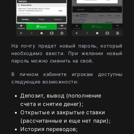
На почту придет новый пароль, который
необходимо ввести. При желании новый
пароль можно сменить на свой.
В личном кабинете игрокам доступны
следующие возможности:
Депозит, вывод (пополнение
счета и снятие денег);
Открытые и закрытые ставки
(рассчитанные и еще нет пари);
История переводов;