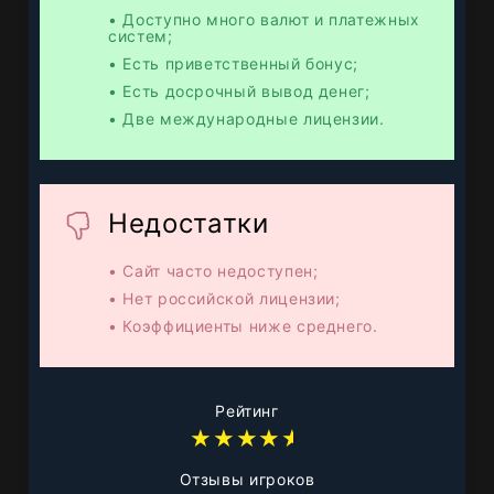
• Доступно много валют и платежных
систем;
• Есть приветственный бонус;
• Есть досрочный вывод денег;
• Две международные лицензии.
Недостатки
• Сайт часто недоступен;
• Нет российской лицензии;
• Коэффициенты ниже среднего.
Рейтинг
Отзывы игроков