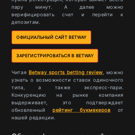
пару минут. А далее можно
верифицировать счет и перейти к
депозитам.
ОФИЦИАЛЬНЫЙ САЙТ BETWAY
ЗАРЕГИСТРИРОВАТЬСЯ В BETWAY
Читая
Betway sports betting review
, можно
узнать о возможности ставок одиночного
типа, а также экспресс-пари.
Конкуренцию на рынке компания
выдерживает, это подтверждает
обновленный
рейтинг букмекеров
от
нашей редакции.