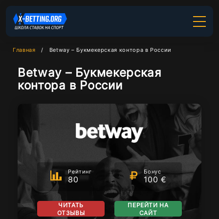
Главная
Betway – Букмекерская контора в России
Betway – Букмекерская
контора в России
Рейтинг
Бонус
80
100 €
ЧИТАТЬ
ПЕРЕЙТИ НА
ОТЗЫВЫ
САЙТ