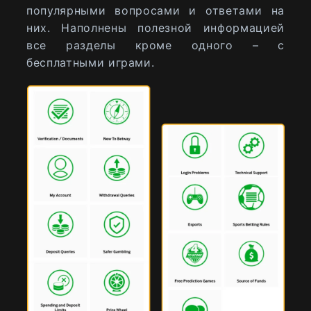
популярными вопросами и ответами на
них. Наполнены полезной информацией
все разделы кроме одного – с
бесплатными играми.