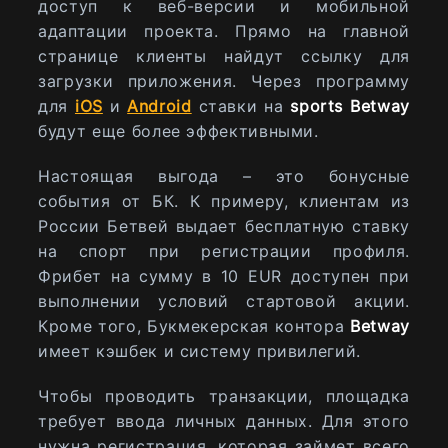
доступ к веб-версии и мобильной
адаптации проекта. Прямо на главной
странице клиенты найдут ссылку для
загрузки приложения. Через программу
для
iOS
и
Android
ставки на
sports Betway
будут еще более эффективными.
Настоящая выгода – это бонусные
события от БК. К примеру, клиентам из
России Бетвей выдает бесплатную ставку
на спорт при регистрации профиля.
Фрибет на сумму в 10 EUR доступен при
выполнении условий стартовой акции.
Кроме того, Букмекерская контора
Betway
имеет кэшбек и систему привилегий.
Чтобы проводить транзакции, площадка
требует ввода личных данных. Для этого
нужна регистрация, которая займет всего