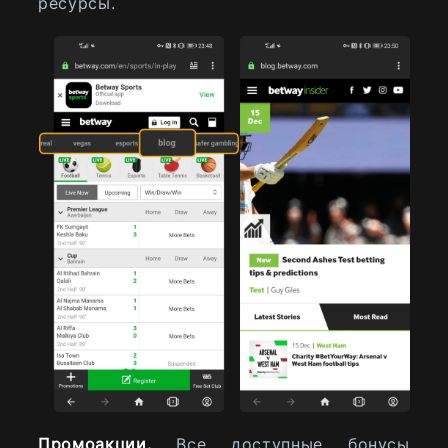
ресурсы.
Промоакции.
Все доступные бонусы