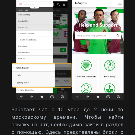
Работает чат с 10 утра до 2 ночи по
московскому времени. Чтобы найти
ссылку на чат, необходимо зайти в раздел
с помощью. Здесь представлены блоки с