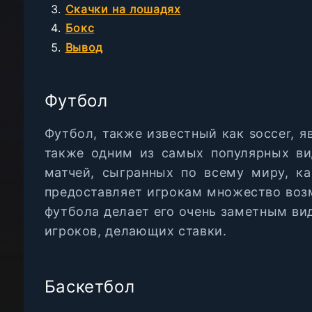
Скачки на лошадях
Бокс
Вывод
Футбол
Футбол, также известный как soccer, я
также одним из самых популярных ви
матчей, сыгранных по всему миру, ка
предоставляет игрокам множество во
футбола делает его очень заметным ви
игроков, делающих ставки.
Баскетбол