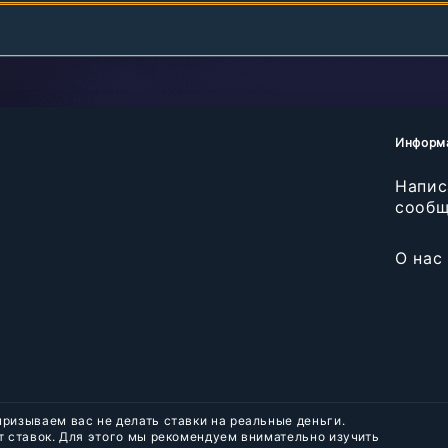
Информ
Напис
сообщ
О нас
ризываем вас не делать ставки на реальные деньги.
т ставок. Для этого мы рекомендуем внимательно изучить