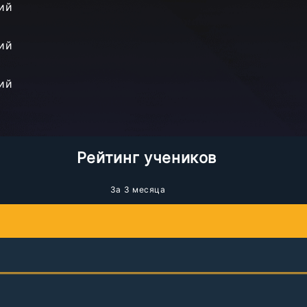
ий
ий
ий
Рейтинг учеников
За 3 месяца