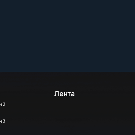
Лента
ий
ий