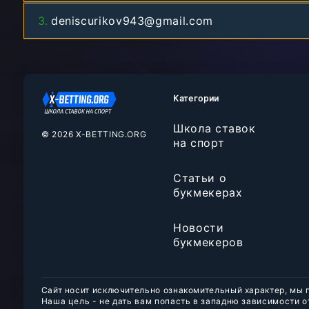
3.
deniscurikov943@gmail.com
Категории
Школа ставок
© 2026 X-BETTING.ORG
на спорт
Статьи о
букмекерах
Новости
букмекеров
Сайт носит исключительно ознакомительный характер, мы п
Наша цель - не дать вам попасть в западню зависимости о