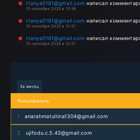
rtanya0181@gmail.com
написал комментар
15 сентября 2025 в 12:58
rtanya0181@gmail.com
написал комментар
15 сентября 2025 в 12:57
rtanya0181@gmail.com
написал комментар
15 сентября 2025 в 12:57
За месяц
Пользователь
1.
anarahmatullina1304@gmail.com
2.
ujifodu.c.5.43@gmail.com