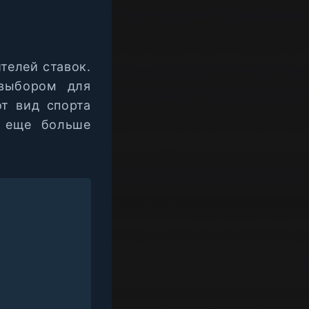
телей ставок.
 выбором для
от вид спорта
ь еще больше