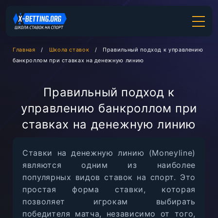
Главная
Школа ставок
Правильный подход к управлению
банкроллом при ставках на денежную линию
Правильный подход к
управлению банкроллом при
ставках на денежную линию
Ставки на денежную линию (Moneyline)
являются одним из наиболее
популярных видов ставок на спорт. Это
простая форма ставки, которая
позволяет игрокам выбирать
победителя матча, независимо от того,