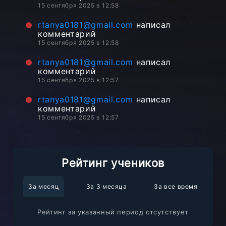
15 сентября 2025 в 12:58
rtanya0181@gmail.com
написал
комментарий
15 сентября 2025 в 12:58
rtanya0181@gmail.com
написал
комментарий
15 сентября 2025 в 12:57
rtanya0181@gmail.com
написал
комментарий
15 сентября 2025 в 12:57
Рейтинг учеников
За месяц
За 3 месяца
За все время
Рейтинг за указанный период отсутствует