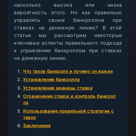
насколько высока или низка
вероятность этого. Но как правильно
управлять своим банкроллом при
ставках на денежную линию? В этой
статье мы рассмотрим некоторые
ключевые аспекты правильного подхода
к управлению банкроллом при ставках
на денежную линию.
Что такое банкролл и почему он важен
Установление банкролла
Установление единицы ставки
Ограничение ставок и контроль банкрол
ла
Использование правильной стратегии с
тавок
Заключение