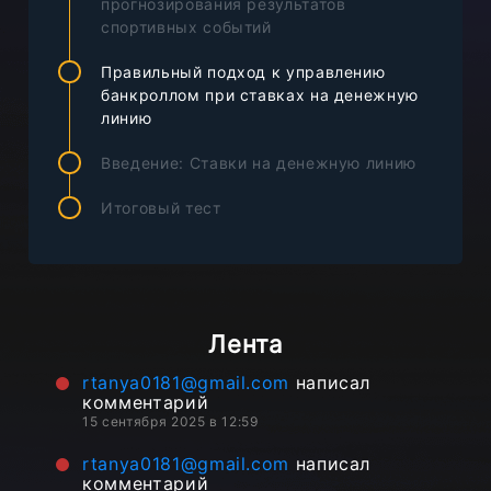
прогнозирования результатов
спортивных событий
Правильный подход к управлению
банкроллом при ставках на денежную
линию
Введение: Ставки на денежную линию
Итоговый тест
Лента
rtanya0181@gmail.com
написал
комментарий
15 сентября 2025 в 12:59
rtanya0181@gmail.com
написал
комментарий