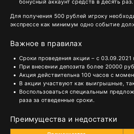
бонусный аккаунт средств в десять раз.
Для получения 500 рублей игроку необходи
экспрессе как минимум одно событие дол
Важное в правилах
Сроки проведения акции – с 03.09.2021 п
При внесении депозита более 20000 руб
Акция действительна 100 часов с момен
В акции участвуют как выигрышные, та
Воспользоваться специальным предлож
раза за отведенные сроки.
Преимущества и недостатки