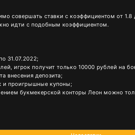
мо совершать ставки с коэффициентом от 1.8 д
жно идти с подобным коэффициентом.
о 31.07.2022;
лей, игрок получит только 10000 рублей на бо
та внесения депозита;
к и проигрышные купоны;
ением букмекерской конторы Леон можно тол