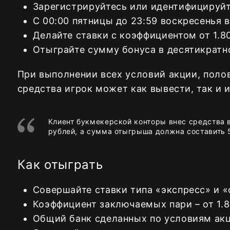
Зарегистрируйтесь или идентифицируйте
С 00:00 пятницы до 23:59 воскресенья в
Делайте ставки с коэффициентом от 1.80
Отыграйте сумму бонуса в десятикратно
При выполнении всех условий акции, полов
средства игрок может как вывести, так и 
Клиент букмекерской конторы внес средства в
рублей, а сумма отыгрыша должна составить 
Как отыграть
Совершайте ставки типа «экспресс» и «
Коэффициент заключаемых пари – от 1.8
Общий банк сделанных по условиям ак