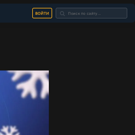
ВОЙТИ