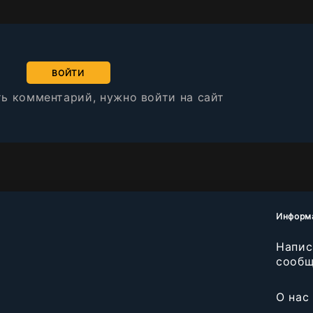
ВОЙТИ
ь комментарий, нужно войти на сайт
Информ
Напис
сообщ
О нас