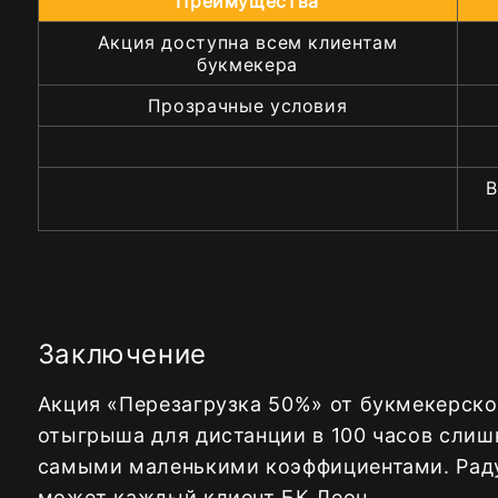
Преимущества
Акция доступна всем клиентам
букмекера
Прозрачные условия
В
Заключение
Акция «Перезагрузка 50%» от букмекерско
отыгрыша для дистанции в 100 часов слиш
самыми маленькими коэффициентами. Раду
может каждый клиент БК Леон.