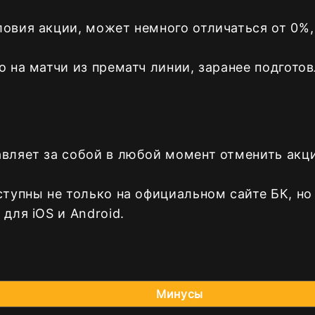
овия акции, может немного отличаться от 0%,
 на матчи из прематч линии, заранее подгото
вляет за собой в любой момент отменить акц
тупны не только на официальном сайте БК, но 
для iOS и Android.
Минусы