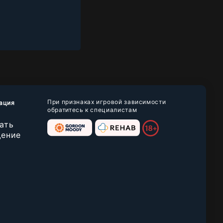
При признаках игровой зависимости
ация
обратитесь к специалистам
ать
ение