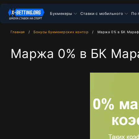
Букмекеры
Ставки с мобильного
По 
Главная
Бонусы букмекерских контор
Маржа 0% в БК Мараф
Маржа 0% в БК Мар