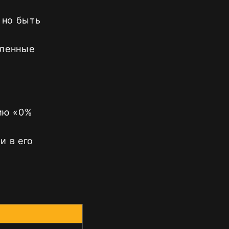
 но быть
вленные
ию «0%
и в его