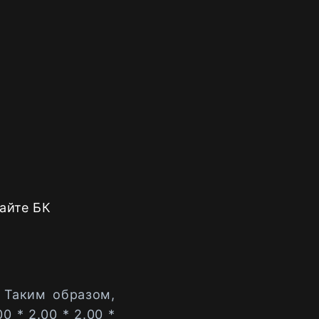
айте БК
 Таким образом,
 * 2.00 * 2.00 *