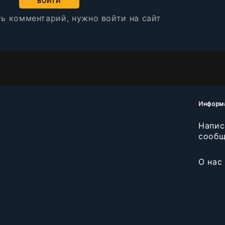
ВОЙТИ
ь комментарий, нужно войти на сайт
Информ
Напис
сообщ
О нас