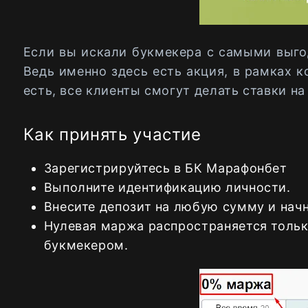
Если вы искали букмекера с самыми выго
Ведь именно здесь есть акция, в рамках 
есть, все клиенты смогут делать ставки 
Как принять участие
Зарегистрируйтесь в БК Марафонбет
Выполните идентификацию личности.
Внесите депозит на любую сумму и начн
Нулевая маржа распространяется тольк
букмекером.