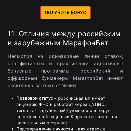
ПОЛУЧИТЬ БОНУС
11. Отличия между российским
и зарубежным МарафонБет
Несмотря на одинаковые линии ставок,
коэффициенты и практически идентичные
бонусные программы, российский и
оффшорный букмекеры MarathonBet имеют
несколько важных отличий:
Правовой статус
– российская БК имеет
лицензию ФНС и работает через ЦУПИС,
тогда как зарубежный букмекер оперирует
по оффшорной лицензии Кюрасао и считается
нелегальным в стране;
Подтверждение личности
– для ставок в