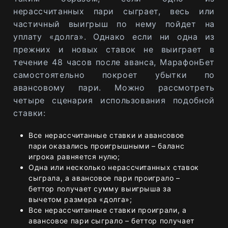
нерассчитанных пари сыграет, весь или
частичный выигрыш по нему пойдет на
уплату «долга». Однако если ни одна из
прежних и новых ставок не выиграет в
течение 48 часов после аванса, МарафонБет
самостоятельно покроет убытки по
авансовому пари. Можно рассмотреть
четыре сценария использования подобной
ставки:
Все нерассчитанные ставки и авансовое
пари оказались проигрышными – баланс
игрока равняется нулю;
Одна или несколько нерассчитанных ставок
сыграла, а авансовое пари проиграло –
беттор получает сумму выигрыша за
вычетом размера «долга»;
Все нерассчитанные ставки проиграли, а
авансовое пари сыграло – беттор получает