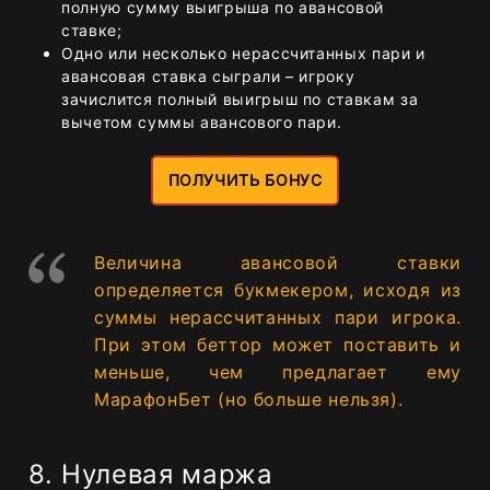
полную сумму выигрыша по авансовой
ставке;
Одно или несколько нерассчитанных пари и
авансовая ставка сыграли – игроку
зачислится полный выигрыш по ставкам за
вычетом суммы авансового пари.
ПОЛУЧИТЬ БОНУС
Величина авансовой ставки
определяется букмекером, исходя из
суммы нерассчитанных пари игрока.
При этом беттор может поставить и
меньше, чем предлагает ему
МарафонБет (но больше нельзя).
8. Нулевая маржа