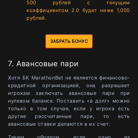
500 рублей с текущим
коэффициентом 2.0 будет ниже 1,000
рублей.
ЗАБРАТЬ БОНУС
7. Авансовые пари
Хотя БК MarathonBet не является финансово-
кредитной организацией, она разрешает
игрокам заключать авансовые пари при
нулевом балансе. Поставить «в долг» можно
только в том случае, если у игрока есть
другие рассчитанные пари, то есть
авансовые ставки делаются в их счет.
Таким образом, если одно из