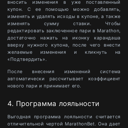
вносить изменения в уже поставленный
купон. С ее помощью можно добавлять,
изменять и удалять исходы в купоне, а также
изменять сумму ставки. Чтобы
редактировать заключенное пари в Marathon,
достаточно нажать на иконку карандаша
вверху нужного купона, после чего внести
желаемые изменения и кликнуть на
«Подтвердить».
После внесения изменений система
автоматически рассчитывает коэффициент
нового пари и принимает его.
4. Программа лояльности
Выгодная программа лояльности считается
отличительной чертой MarathonBet. Она дает