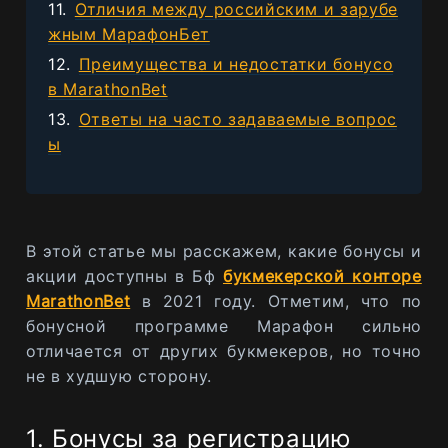
Отличия между российским и зарубе
жным МарафонБет
Преимущества и недостатки бонусо
в MarathonBet
Ответы на часто задаваемые вопрос
ы
В этой статье мы расскажем, какие бонусы и
акции доступны в Бф
букмекерской конторе
MarathonBet
в 2021 году. Отметим, что по
бонусной программе Марафон сильно
отличается от других букмекеров, но точно
не в худшую сторону.
1. Бонусы за регистрацию