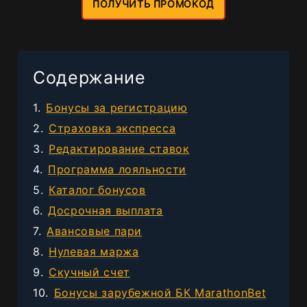
ПОЛУЧИТЬ ПРОМОКОД
Содержание
Бонусы за регистрацию
Страховка экспресса
Редактирование ставок
Программа лояльности
Каталог бонусов
Досрочная выплата
Авансовые пари
Нулевая маржа
Скучный счет
Бонусы зарубежной БК MarathonBet