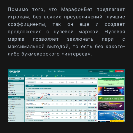
Помимо того, что МарафонБет предлагает
игрокам, без всяких преувеличений, лучшие
коэффициенты, так он еще и создает
предложения с нулевой маржой. Нулевая
маржа позволяет заключать пари с
максимальной выгодой, то есть без какого-
либо букмекерского «интереса».