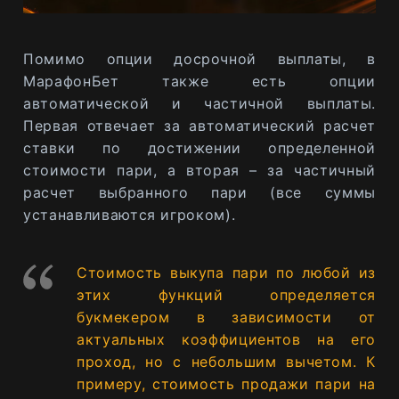
Помимо опции досрочной выплаты, в
МарафонБет также есть опции
автоматической и частичной выплаты.
Первая отвечает за автоматический расчет
ставки по достижении определенной
стоимости пари, а вторая – за частичный
расчет выбранного пари (все суммы
устанавливаются игроком).
Стоимость выкупа пари по любой из
этих функций определяется
букмекером в зависимости от
актуальных коэффициентов на его
проход, но с небольшим вычетом. К
примеру, стоимость продажи пари на