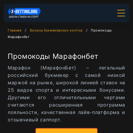
Главная
Бонусы букмекерских контор
Промокоды
Марафонбет
Промокоды Марафонбет
Марафон (МарафонБет) – легальный
российский букмекер с самой низкой
маржой на рынке, широкой линией ставок на
25 видов спорта и интересными бонусами.
Другими его отличительными чертами
считаются расширенная программа
лояльности, качественная лайв-платформа и
отзывчивый саппорт.