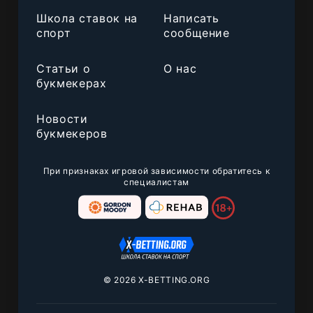
Школа ставок на
Написать
спорт
сообщение
Статьи о
О нас
букмекерах
Новости
букмекеров
При признаках игровой зависимости обратитесь к
специалистам
© 2026 X-BETTING.ORG