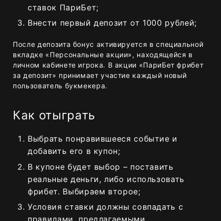
ставок ПариБет;
Внести первый депозит от 1000 рублей;
После депозита бонус активируется в специальной
вкладке «Персональные акции», находящейся в
личном кабинете игрока. В акции «ПариБет фрибет
за депозит» принимает участие каждый новый
пользователь букмекера.
Как отыграть
Выбрать понравившееся событие и
добавить его в купон;
В купоне будет выбор – поставить
реальные деньги, либо использовать
фрибет. Выбираем второе;
Условия ставки должны совпадать с
правилами, предлагаемыми