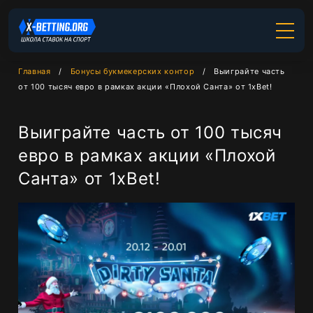
Главная
Бонусы букмекерских контор
Выиграйте часть
от 100 тысяч евро в рамках акции «Плохой Санта» от 1xBet!
Выиграйте часть от 100 тысяч
евро в рамках акции «Плохой
Санта» от 1xBet!