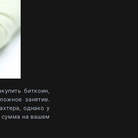
акупить биткоин,
ложное занятие.
ахтера, однако у
ы сумма на вашем