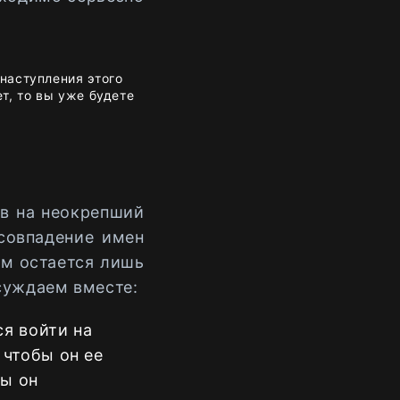
 наступления этого
т, то вы уже будете
ов на неокрепший
совпадение имен
ам остается лишь
ссуждаем вместе:
ся войти на
 чтобы он ее
бы он