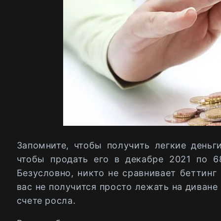
Запомните, чтобы получить легкие деньг
чтобы продать его в декабре 2021 по 6
Безусловно, никто не сравнивает беттинг
вас не получится просто лежать на диване
счете росла.