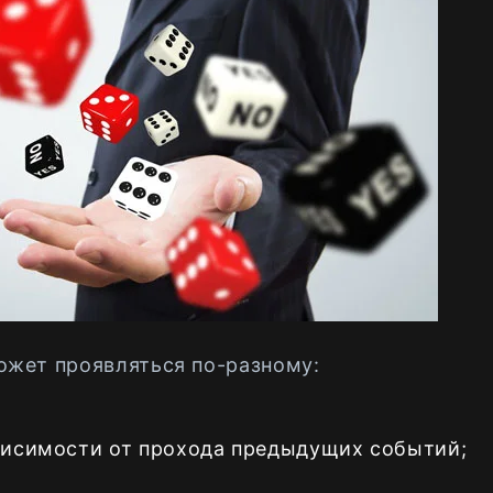
ожет проявляться по-разному:
висимости от прохода предыдущих событий;