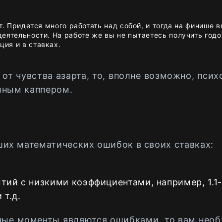
нт. Придется много работать над собой, и тогда на финише 
деятельности. На работе же вы не пытаетесь получить годо
ция и в ставках.
 от чувства азарта, то, вполне возможно, пси
ешным каппером.
их математических ошибок в своих ставках:
ий с низкими коэффициентами, например, 1.1-1
 т.д.
нные моменты являются ошибками, то вам нео