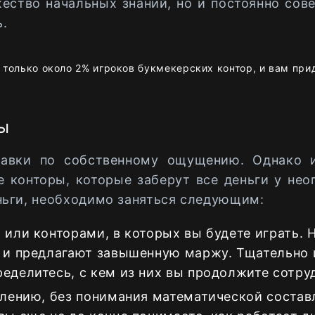
ество начальных знаний, но и постоянно сов
.
т только около 2% игроков букмекерских контор, и вам пр
ы
тавки по собственному ощущению. Однако 
 конторы, которые заберут все деньги у нео
ньги, необходимо заняться следующим:
 или конторами, в которых вы будете играть. 
 и предлагают завышенную маржу. Тщательно 
еделитесь, с кем из них вы продолжите сотру
алению, без понимания математической соста