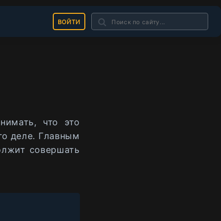
ВОЙТИ
нимать, что это
го деле. Главным
должит совершать