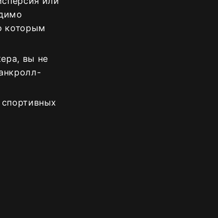
исперсия или
одимо
о которым
ера, вы не
анкролл-
х спортивных