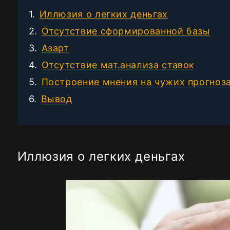
Иллюзия о легких деньгах
Отсутствие сформированной базы
Азарт
Отсутствие мат.анализа ставок
Построение мнения на чужих прогноз
Вывод
Иллюзия о легких деньгах