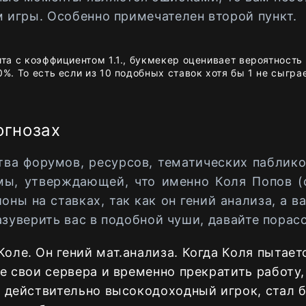
 игры. Особенно примечателен второй пункт.
та с коэффициентом 1.1., букмекер оценивает вероятность
%. То есть если из 10 подобных ставок хотя бы 1 не сыграе
огнозах
тва форумов, ресурсов, тематических паблик
мы, утверждающей, что именно Коля Попов (
ны на ставках, так как он гений анализа, а в
разуверить вас в подобной чуши, давайте пора
оле. Он гений мат.анализа. Когда Коля пытает
е свои сервера и временно прекратить работу,
н действительно высокодоходный игрок, стал 