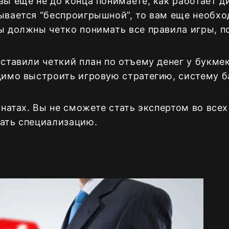
ы еще не до конца понимаете, как работает д
ывается “беспроигрышной”, то вам еще необх
ы должны четко понимать все правила игры, п
ставили четкий план по отъему денег у букмек
димо выстроить игровую стратегию, систему б
онатах. Вы не сможете стать экспертом во все
ать специализацию.