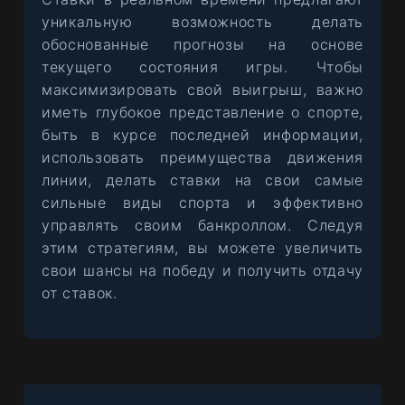
уникальную возможность делать
обоснованные прогнозы на основе
текущего состояния игры. Чтобы
максимизировать свой выигрыш, важно
иметь глубокое представление о спорте,
быть в курсе последней информации,
использовать преимущества движения
линии, делать ставки на свои самые
сильные виды спорта и эффективно
управлять своим банкроллом. Следуя
этим стратегиям, вы можете увеличить
свои шансы на победу и получить отдачу
от ставок.