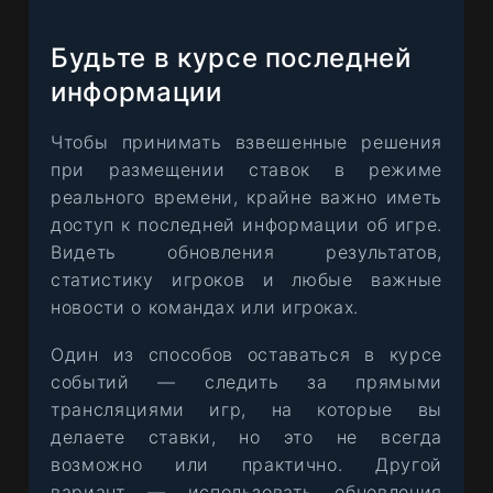
Будьте в курсе последней
информации
Чтобы принимать взвешенные решения
при размещении ставок в режиме
реального времени, крайне важно иметь
доступ к последней информации об игре.
Видеть обновления результатов,
статистику игроков и любые важные
новости о командах или игроках.
Один из способов оставаться в курсе
событий — следить за прямыми
трансляциями игр, на которые вы
делаете ставки, но это не всегда
возможно или практично. Другой
вариант — использовать обновления