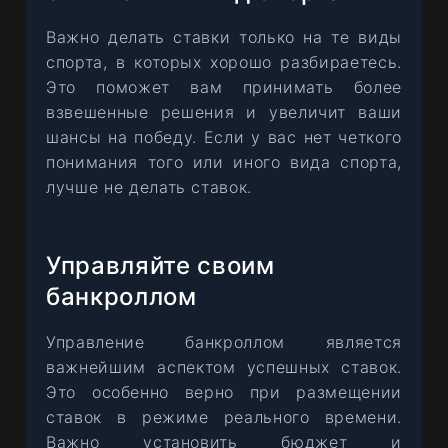
Важно делать ставки только на те виды
спорта, в которых хорошо разбираетесь.
Это поможет вам принимать более
взвешенные решения и увеличит ваши
шансы на победу. Если у вас нет четкого
понимания того или иного вида спорта,
лучше не делать ставок.
Управляйте своим
банкроллом
Управление банкроллом является
важнейшим аспектом успешных ставок.
Это особенно верно при размещении
ставок в режиме реального времени.
Важно установить бюджет и