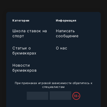
Категории
Информация
Школа ставок на
Написать
спорт
сообщение
Статьи о
О нас
букмекерах
Новости
букмекеров
При признаках игровой зависимости обратитесь к
специалистам