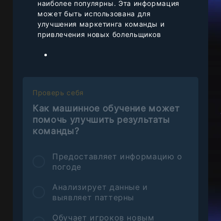
наиболее популярны. Эта информация
может быть использована для
улучшения маркетинга команды и
привлечения новых болельщиков
Проверь себя
Как машинное обучение может
помочь улучшить результаты
команды?
Предоставляет информацию о
погоде
Анализирует данные и
выявляет паттерны
Обучает игроков новым