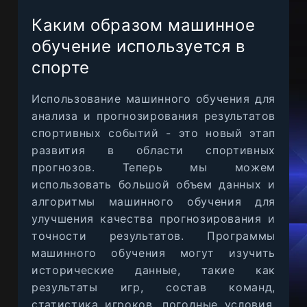
Каким образом машинное
обучение используется в
спорте
Использование машинного обучения для
анализа и прогнозирования результатов
спортивных событий - это новый этап
развития в области спортивных
прогнозов. Теперь мы можем
использовать большой объем данных и
алгоритмы машинного обучения для
улучшения качества прогнозирования и
точности результатов. Программы
машинного обучения могут изучить
исторические данные, такие как
результаты игр, состав команд,
статистика игроков, погодные условия,