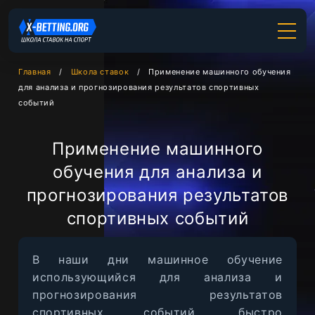
Главная
Школа ставок
Применение машинного обучения
для анализа и прогнозирования результатов спортивных
событий
Применение машинного
обучения для анализа и
прогнозирования результатов
спортивных событий
В наши дни машинное обучение
использующийся для анализа и
прогнозирования результатов
спортивных событий, быстро