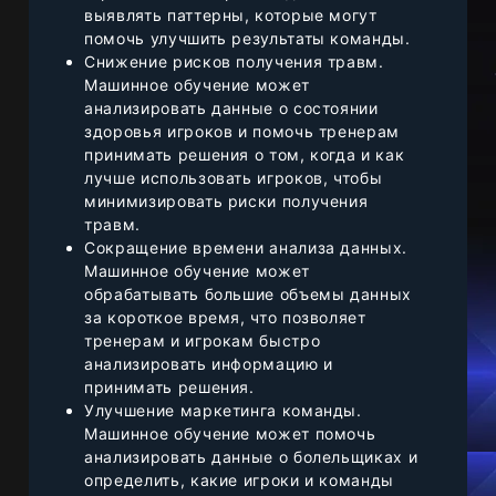
выявлять паттерны, которые могут
помочь улучшить результаты команды.
Снижение рисков получения травм.
Машинное обучение может
анализировать данные о состоянии
здоровья игроков и помочь тренерам
принимать решения о том, когда и как
лучше использовать игроков, чтобы
минимизировать риски получения
травм.
Сокращение времени анализа данных.
Машинное обучение может
обрабатывать большие объемы данных
за короткое время, что позволяет
тренерам и игрокам быстро
анализировать информацию и
принимать решения.
Улучшение маркетинга команды.
Машинное обучение может помочь
анализировать данные о болельщиках и
определить, какие игроки и команды