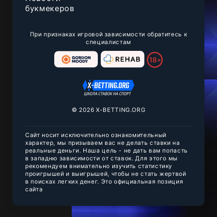
букмекеров
При признаках игровой зависимости обратитесь к
специалистам
© 2026 X-BETTING.ORG
Сайт носит исключительно ознакомительный
характер, мы призываем вас не делать ставки на
реальные деньги. Наша цель - не дать вам попасть
в западню зависимости от ставок. Для этого мы
рекомендуем внимательно изучить статистику
проигрышей и выигрышей, чтобы не стать жертвой
в поисках легких денег. Это официальная позиция
сайта