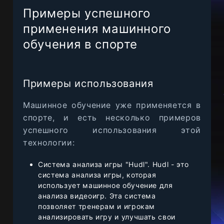
Примеры успешного
применения машинного
обучения в спорте
Примеры использования
Машинное обучение уже применяется в
спорте, и есть несколько примеров
успешного использования этой
технологии:
Система анализа игры "Hudl". Hudl - это
система анализа игры, которая
использует машинное обучение для
анализа видеоигр. Эта система
позволяет тренерам и игрокам
анализировать игру и улучшать свои