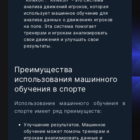
анализа движений игроков, которая
использует машинное обучение для
анализа данных о движениях игроков
на поле. Эта система помогает
тренерам и игрокам анализировать
свои движения и улучшать свои
результаты.
Преимущества
использования машинного
обучения в спорте
Использование машинного обучения в
спорте имеет ряд преимуществ:
Улучшение результатов. Машинное
обучение может помочь тренерам и
игрокам анализировать данные и