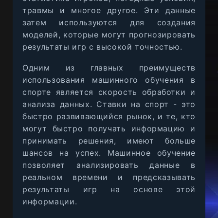
травмы и многое другое. Эти данные
затем используются для создания
моделей, которые могут прогнозировать
результаты игр с высокой точностью.
Одним из главных преимуществ
использования машинного обучения в
спорте является скорость обработки и
анализа данных. Ставки на спорт - это
быстро развивающийся рынок, и те, кто
могут быстро получать информацию и
принимать решения, имеют больше
шансов на успех. Машинное обучение
позволяет анализировать данные в
реальном времени и предсказывать
результаты игр на основе этой
информации.