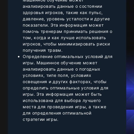
анализировать данные о состоянии
здоровья игроков, такие как пульс,
давление, уровень усталости и другие
показатели. Эта информация может
помочь тренерам принимать решения о
том, когда и как лучше использовать
игроков, чтобы минимизировать риски
получения травм.
Определение оптимальных условий для
игры. Машинное обучение может
анализировать данные о погодных
условиях, типе поля, условиях
освещения и других факторах, чтобы
определить оптимальные условия для
игры. Эта информация может быть
использована для выбора лучшего
места для проведения игры, а также
для определения оптимальной
стратегии игры.