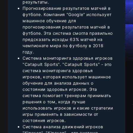
результаты.
Прогнозирование результатов матчей в
футболе. Компания "Google" использует
машинное обучение для
прогнозирования результатов матчей в
футболе. Эта система смогла правильно
предсказать исходы 63% матчей на
чемпионате мира по футболу в 2018
году.
Система мониторинга здоровья игроков
"Catapult Sports". "Catapult Sports" - это
система мониторинга здоровья
игроков, которая использует машинное
обучение для анализа данных о
состоянии здоровья игроков. Эта
система помогает тренерам принимать
решения о том, когда лучше
использовать игроков и какие стратегии
игры применять в зависимости от
состояния игроков.
Система анализа движений игроков
"Kinexon". "Kinexon" - это система