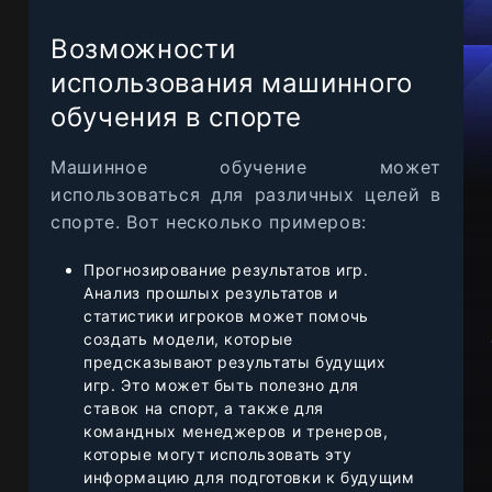
Возможности
использования машинного
обучения в спорте
Машинное обучение может
использоваться для различных целей в
спорте. Вот несколько примеров:
Прогнозирование результатов игр.
Анализ прошлых результатов и
статистики игроков может помочь
создать модели, которые
предсказывают результаты будущих
игр. Это может быть полезно для
ставок на спорт, а также для
командных менеджеров и тренеров,
которые могут использовать эту
информацию для подготовки к будущим