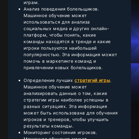
играм.
Анализ поведения болельщиков.
Машинное обучение может
использоваться для анализа
социальных медиа и других онлайн-
платформ, чтобы понять, какие
команды находятся в тренде и какие
игроки пользуются наибольшей
популярностью. Эта информация может
помочь в маркетинге команд и
привлечении новых болельщиков.
Определение лучших
стратегий игры
.
Машинное обучение может
анализировать данные о том, какие
стратегии игры наиболее успешны в
разных ситуациях. Эта информация
может быть использована для обучения
игроков и тренеров, чтобы улучшить
результаты команды.
Мониторинг состояния игроков.
Машинное обучение может