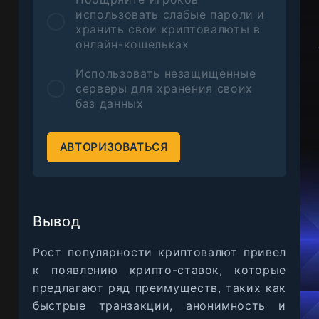
использовать слабые пароли и
хранить свои криптовалюты в
онлайн-кошельках
Использовать незащищенные
серверы для хранения своих
баз данных
АВТОРИЗОВАТЬСЯ
Вывод
Рост популярности криптовалют привел
к появлению крипто-ставок, которые
предлагают ряд преимуществ, таких как
быстрые транзакции, анонимность и