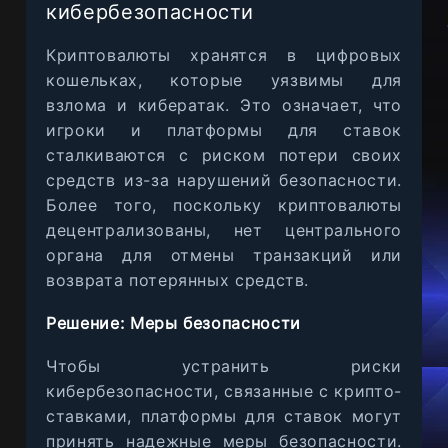
кибербезопасности
Криптовалюты хранятся в цифровых
кошельках, которые уязвимы для
взлома и кибератак. Это означает, что
игроки и платформы для ставок
сталкиваются с риском потери своих
средств из-за нарушений безопасности.
Более того, поскольку криптовалюты
децентрализованы, нет центрального
органа для отмены транзакций или
возврата потерянных средств.
Решение: Меры безопасности
Чтобы устранить риски
кибербезопасности, связанные с крипто-
ставками, платформы для ставок могут
принять надежные меры безопасности.