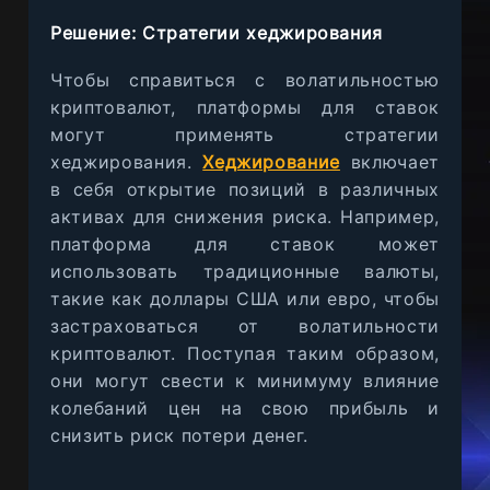
Решение: Стратегии хеджирования
Чтобы справиться с волатильностью
криптовалют, платформы для ставок
могут применять стратегии
хеджирования.
Хеджирование
включает
в себя открытие позиций в различных
активах для снижения риска. Например,
платформа для ставок может
использовать традиционные валюты,
такие как доллары США или евро, чтобы
застраховаться от волатильности
криптовалют. Поступая таким образом,
они могут свести к минимуму влияние
колебаний цен на свою прибыль и
снизить риск потери денег.