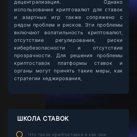
децентрализация. Однако
использование криптовалют для ставок
и азартных игр также сопряжено с
рядом проблем и рисков. Эти проблемы
включают волатильность криптовалют,
отсутствие регулирования, риски
кибербезопасности и отсутствие
прозрачности. Для решения проблемы
криптоставок платформы ставок и
органы могут принять такие меры, как
стратегии хеджирования,
ШКОЛА СТАВОК
Что такое криптоставки и как они