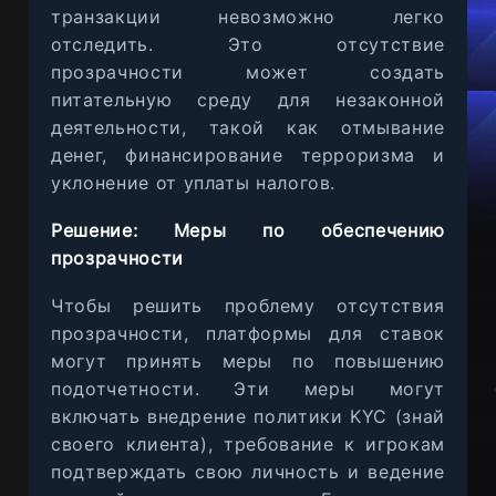
транзакции невозможно легко
отследить. Это отсутствие
прозрачности может создать
питательную среду для незаконной
деятельности, такой как отмывание
денег, финансирование терроризма и
уклонение от уплаты налогов.
Решение: Меры по обеспечению
прозрачности
Чтобы решить проблему отсутствия
прозрачности, платформы для ставок
могут принять меры по повышению
подотчетности. Эти меры могут
включать внедрение политики KYC (знай
своего клиента), требование к игрокам
подтверждать свою личность и ведение