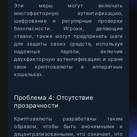
Эти меры могут включать
многофакторную аутентификацию,
шифрование и регулярные проверки
безопасности. Игроки, делающие
ставки, также могут предпринять шаги
для защиты своих средств, используя
надежные пароли, включив
двухфакторную аутентификацию и храня
свои криптовалюты в аппаратных
кошельках.
Проблема 4: Отсутствие
прозрачности
Криптовалюты разработаны таким
образом, чтобы быть анонимными и
децентрализованными, что означает, что