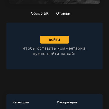
Обзор БК
Отзывы
ВОЙТИ
Чтобы оставить комментарий,
нужно войти на сайт
Категории
Информация