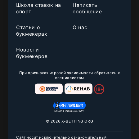
Школа ставок на
Написать
спорт
сообщение
Статьи о
О нас
букмекерах
Новости
букмекеров
При признаках игровой зависимости обратитесь к
специалистам
© 2026 X-BETTING.ORG
Сайт носит исключительно ознакомительный