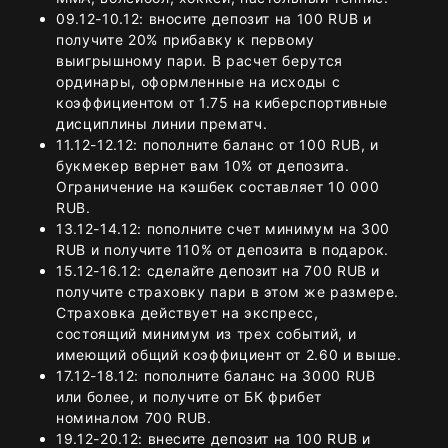
09.12-10.12: вносите депозит на 100 RUB и
получите 20% прибавку к первому
выигрышному пари. В расчет берутся
ординары, оформленные на исходы с
коэффициентом от 1.75 на киберспортивные
дисциплины линии прематч.
11.12-12.12: пополните баланс от 100 RUB, и
букмекер вернет вам 10% от депозита.
Ограничение на кэшбек составляет 10 000
RUB.
13.12-14.12: пополните счет минимум на 300
RUB и получите 110% от депозита в подарок.
15.12-16.12: сделайте депозит на 700 RUB и
получите страховку пари в этом же размере.
Страховка действует на экспресс,
состоящий минимум из трех событий, и
имеющий общий коэффициент от 2.60 и выше.
17.12-18.12: пополните баланс на 3000 RUB
или более, и получите от БК фрибет
номиналом 700 RUB.
19.12-20.12: внесите депозит на 100 RUB и