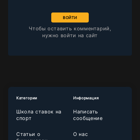
ВОЙТИ
Чтобы оставить комментарий,
нужно войти на сайт
Категории
Информация
Школа ставок на
Написать
спорт
сообщение
Статьи о
О нас