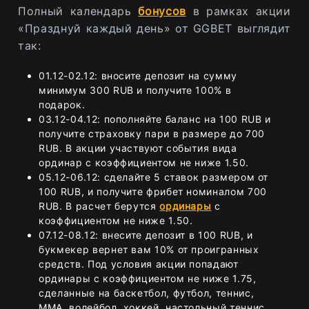
Полный календарь
бонусов
в рамках акции
«Празднуй каждый день» от GGBET выглядит
так:
01.12-02.12: вносите депозит на сумму
минимум 300 RUB и получите 100% в
подарок.
03.12-04.12: пополняйте баланс на 100 RUB и
получите страховку пари в размере до 700
RUB. В акции участвуют события вида
ординар с коэффициентом не ниже 1.50.
05.12-06.12: сделайте 5 ставок размером от
100 RUB, и получите фрибет номиналом 700
RUB. В расчет берутся
ординары
с
коэффициентом не ниже 1.50.
07.12-08.12: внесите депозит в 100 RUB, и
букмекер вернет вам 10% от проигранных
средств. Под условия акции попадают
ординары с коэффициентом не ниже 1.75,
сделанные на баскетбол, футбол, теннис,
MMA, волейбол, хоккей, настольный теннис.