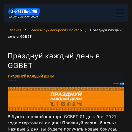
Главная
Бонусы букмекерских контор
Празднуй каждый
день в GGBET
Празднуй каждый день в
GGBET
В букмекерской конторе GGBET 01 декабря 2021
года стартовала акция «Празднуй каждый день».
Каждые 2 дня вы будете получать новые бонусы,