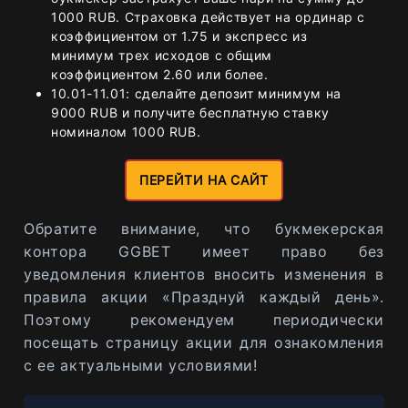
1000 RUB. Страховка действует на ординар с
коэффициентом от 1.75 и экспресс из
минимум трех исходов с общим
коэффициентом 2.60 или более.
10.01-11.01: сделайте депозит минимум на
9000 RUB и получите бесплатную ставку
номиналом 1000 RUB.
ПЕРЕЙТИ НА САЙТ
Обратите внимание, что букмекерская
контора GGBET имеет право без
уведомления клиентов вносить изменения в
правила акции «Празднуй каждый день».
Поэтому рекомендуем периодически
посещать страницу акции для ознакомления
с ее актуальными условиями!