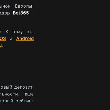
ынок Европы.
садор
Bet365
–
в. К тому же,
iOS
и
Android
u
.
овый депозит.
льности. Наша
говый рейтинг