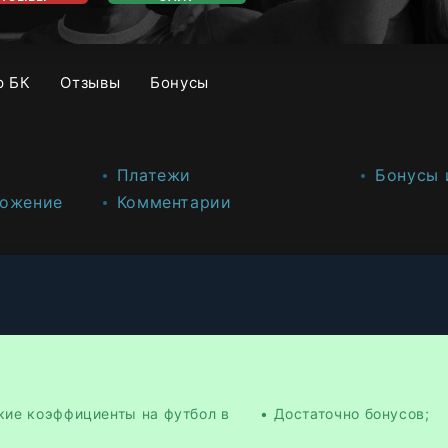
р БК
Отзывы
Бонусы
Платежи
Бонусы 
ложение
Комментарии
кие коэффициенты на футбол в
• Достаточно бонусов;