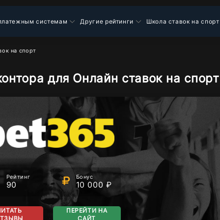
платежным системам
Другие рейтинги
Школа ставок на спорт
вок на спорт
контора для Онлайн ставок на спорт
Рейтинг
Бонус
90
10 000 ₽
ЧИТАТЬ
ПЕРЕЙТИ НА
ТЗЫВЫ
САЙТ