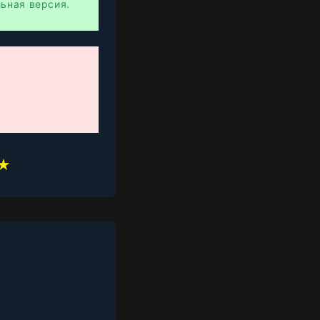
ьная версия.