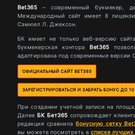
Bet365
– современный букмекер, дея
Международный сайт имеет 8 лиценз
Сэмюел Л. Джексон.
БК имеет не только веб-версию сайт
букмекерская контора
Bet365
позвол
адаптирована под современные версии О
ОФИЦИАЛЬНЫЙ САЙТ BET365
ЗАРЕГИСТРИРОВАТЬСЯ И ЗАБРАТЬ БОНУС ДО 10
При создании учетной записи на площ
Далее
БК Бет365
сопровождает клиент
редакция сравнила
бонусную сетку Bet
вы можете посмотреть в
списке лучших