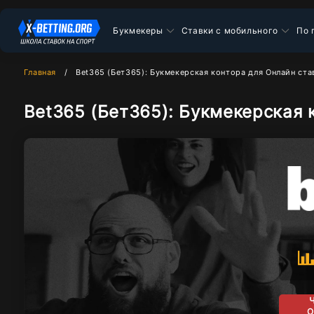
Букмекеры
Ставки с мобильного
По 
Главная
Bet365 (Бет365): Букмекерская контора для Онлайн ста
Bet365 (Бет365): Букмекерская 
О