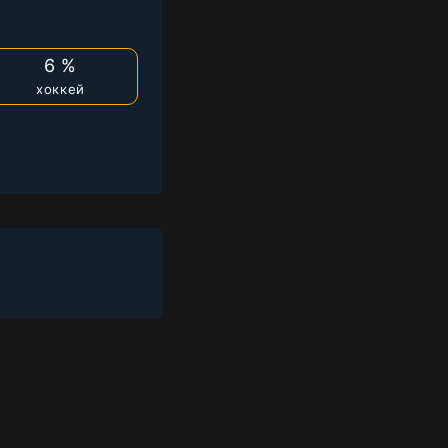
6 %
хоккей