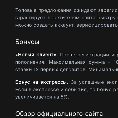
Топовые предложения ожидают зарегис
гарантирует посетителям сайта быстру
можно создать аккаунт, верифицировать
Бонусы
«Новый клиент».
После регистрации иг
пополнения. Максимальная сумма – 1
ставки 12 первых депозитов. Минимальн
Бонус на экспрессы.
За успешные эксп
Если в экспрессе 2 события, то бонус р
увеличивается на 5%.
Обзор официального сайта