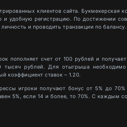
трированных клиентов сайта. Букмекерская к
ю и удобную регистрацию. По достижении со
 личность и проводить транзакции по балансу.
рок пополняет счет от 100 рублей и получает
0 тысяч рублей. Для отыгрыша необходимо
ый коэффициент ставок – 1.20.
рессы игроки получают бонус от 5% до 70%
авен 5%, если 14 и более, то 70%. С каждым 