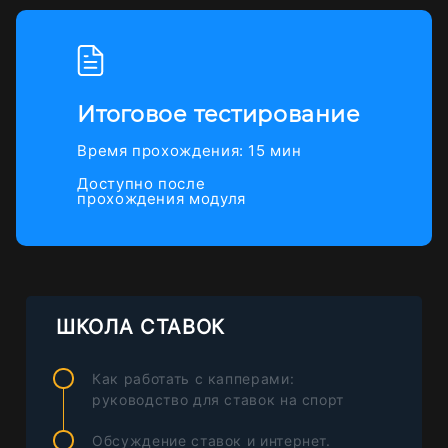
Итоговое тестирование
Время прохождения: 15 мин
Доступно после
прохождения модуля
ШКОЛА СТАВОК
Как работать с капперами:
руководство для ставок на спорт
Обсуждение ставок и интернет.