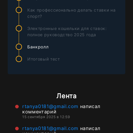
Как профессионально делать ставки на
спорт?
Электронные кошельки для ставок:
полное руководство 2025 года
Банкролл
Итоговый тест
Лента
rtanya0181@gmail.com
написал
комментарий
15 сентября 2025 в 12:59
rtanya0181@gmail.com
написал