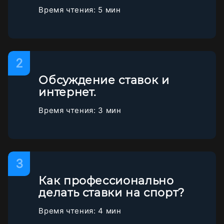
Время чтения: 5 мин
2
Обсуждение ставок и
интернет.
Время чтения: 3 мин
3
Как профессионально
делать ставки на спорт?
Время чтения: 4 мин