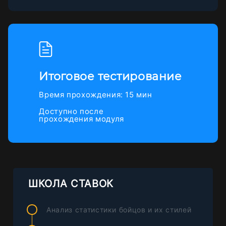
Итоговое тестирование
Время прохождения: 15 мин
Доступно после
прохождения модуля
ШКОЛА СТАВОК
Анализ статистики бойцов и их стилей