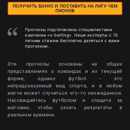
ПОЛУЧИТЬ БОНУС И ПОСТАВИТЬ НА ЛИГУ ЧЕМ
ПИОНОВ
Прогнозы подготовлены специалистами
компании «x-betting». Наши эксперты с 10
летним стажем бесплатно деляться с вами
прогнозом.
Эти прогнозы основаны на общих
представлениях о командах и их текущей
форме, однако футбол - это
непредсказуемый вид спорта, и в любом
матче может случиться что-то неожиданное.
Наслаждайтесь футболом и следите за
матчами, чтобы узнать результаты в
реальном времени.