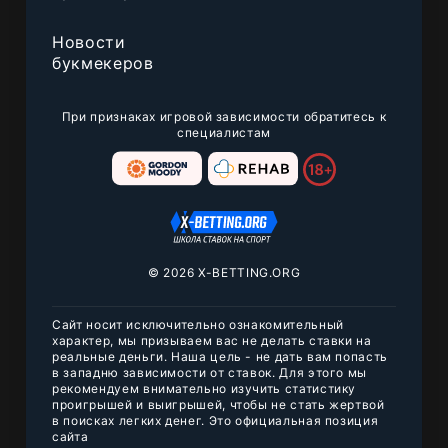
Новости
букмекеров
При признаках игровой зависимости обратитесь к
специалистам
© 2026 X-BETTING.ORG
Сайт носит исключительно ознакомительный
характер, мы призываем вас не делать ставки на
реальные деньги. Наша цель - не дать вам попасть
в западню зависимости от ставок. Для этого мы
рекомендуем внимательно изучить статистику
проигрышей и выигрышей, чтобы не стать жертвой
в поисках легких денег. Это официальная позиция
сайта