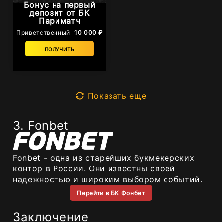
Бонус на первый
депозит от БК
Париматч
Приветственный
10 000 ₽
ПОЛУЧИТЬ
Показать еще
3. Fonbet
Fonbet - одна из старейших букмекерских
контор в России. Они известны своей
надежностью и широким выбором событий.
Перейти в БК Фонбет
Заключение