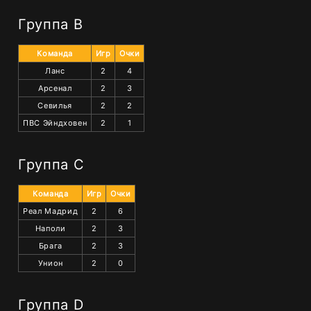
Группа B
Команда
Игр
Очки
Ланс
2
4
Арсенал
2
3
Севилья
2
2
ПВС Эйндховен
2
1
Группа C
Команда
Игр
Очки
Реал Мадрид
2
6
Наполи
2
3
Брага
2
3
Унион
2
0
Группа D