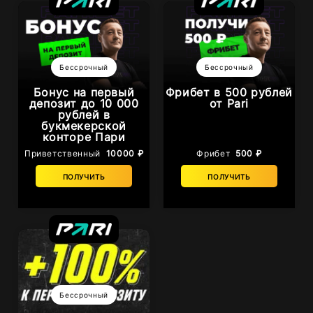
Бессрочный
Бессрочный
Бонус на первый
Фрибет в 500 рублей
депозит до 10 000
от Pari
рублей в
букмекерской
конторе Пари
Приветственный
10000 ₽
Фрибет
500 ₽
ПОЛУЧИТЬ
ПОЛУЧИТЬ
Бессрочный