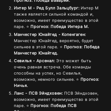
Прогноз: Победа Баварии.
Интер М - Ред Булл Зальцбург:
Интер М
также является сильной командой и,
возможно, имеет преимущество в этой
паре. ⭐
Прогноз: Победа Интера М.
Манчестер Юнайтед - Копенгаген:
Манчестер Юнайтед, вероятно, будет
сильнее в этой паре. ⭐
Прогноз: Победа
Манчестер Юнайтед.
Севилья - Арсенал:
Это может быть
очень равная встреча. Обе команды
способны на успех, но Севилья,
возможно, немного сильнее. ⭐
Прогноз:
Ничья.
Ланс - ПСВ Эйндховен:
ПСВ Эйндховен,
возможно, имеет преимущество в этой
паре. ⭐
Прогноз: Победа ПСВ