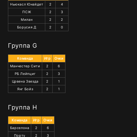
Ньюкасл Юнайдет
2
4
ПСЖ
2
3
Милан
2
2
Борусия Д
2
0
Группа G
Команда
Игр
Очки
Манчестер Сити
2
6
РБ Лейпциг
2
3
Црвена Звезда
2
1
Янг Бойз
2
1
Группа H
Команда
Игр
Очки
Барселона
2
6
Порту
2
3