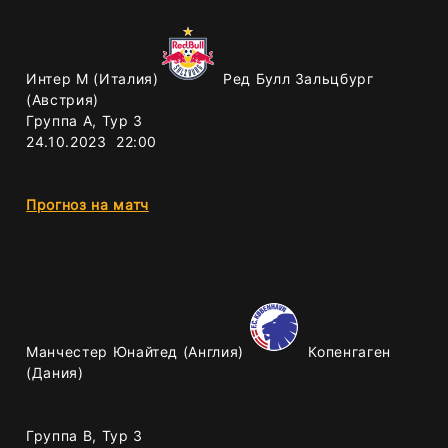
Интер М (Италия)
Ред Булл Зальцбург
(Австрия)
Группа A, Тур 3
24.10.2023 22:00
Прогноз на матч
Манчестер Юнайтед (Англия)
Копенгаген
(Дания)
Группа B, Тур 3