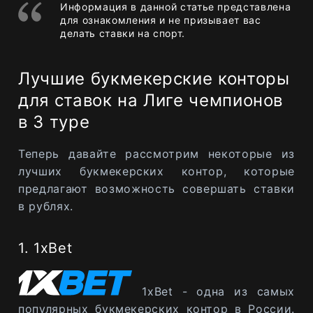
Информация в данной статье представлена
для ознакомления и не призывает вас
делать ставки на спорт.
Лучшие букмекерские конторы
для ставок на Лиге чемпионов
в 3 туре
Теперь давайте рассмотрим некоторые из
лучших букмекерских контор, которые
предлагают возможность совершать ставки
в рублях.
1. 1xBet
1xBet - одна из самых
популярных букмекерских контор в России.