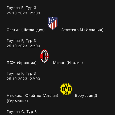
Группа E, Тур 3
25.10.2023 22:00
Селтик (Шотландия)
Атлетико М (Испания)
Группа F, Тур 3
25.10.2023 22:00
ПСЖ (Франция)
Милан (Италия)
Группа F, Тур 3
25.10.2023 22:00
Ньюкасл Юнайтед (Англия)
Боруссия Д
(Германия)
Группа G, Тур 3