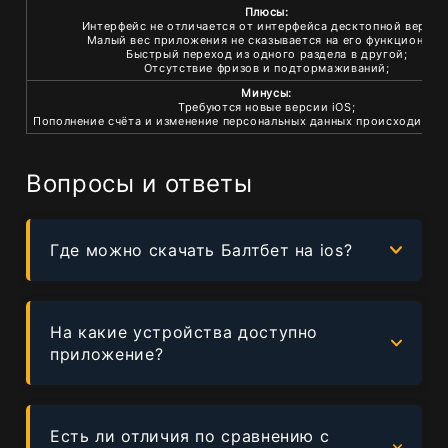
Плюсы:
Интерфейс не отличается от интерфейса десктопной версии
Малый вес приложения не сказывается на его функционале;
Быстрый переход из одного раздела в другой;
Отсутствие фризов и подтормаживаний;
Минусы:
Требуются новые версии iOS;
Пополнение счёта и изменение персональных данных происходит в б
Вопросы и ответы
Где можно скачать Балтбет на ios?
На какие устройства доступно
приложение?
Есть ли отличия по сравнению с