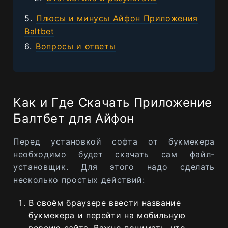
Плюсы и минусы Айфон Приложения
Baltbet
Вопросы и ответы
Как и Где Скачать Приложение
Балтбет для Айфон
Перед установкой софта от букмекера
необходимо будет скачать сам файл-
установщик. Для этого надо сделать
несколько простых действий:
В своём браузере ввести название
букмекера и перейти на мобильную