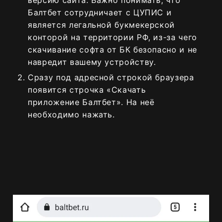
версию сайта. Важно понимать, что
Балтбет сотрудничает с ЦУПИС и
является легальной букмекерской
конторой на территории РФ, из-за чего
скачивание софта от БК безопасно и не
навредит вашему устройству.
Сразу под адресной строкой браузера
появится строчка «Скачать
приложение Балтбет». На неё
необходимо нажать.