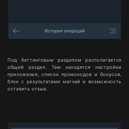
Под беттинговым разделом располагается
общий раздел. Там находятся настройки
приложения, список промокодов и бонусов,
блок с результатами матчей и возможность
оставить отзыв.