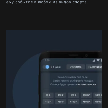
ему событие в любом из видов спорта.