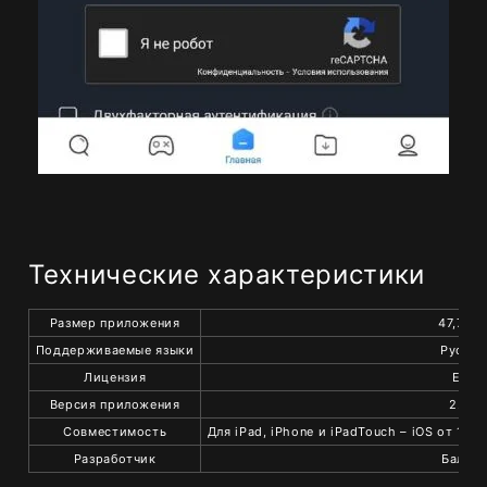
Технические характеристики
Размер приложения
47,70 
Поддерживаемые языки
Русски
Лицензия
Есть
Версия приложения
2.0.11
Совместимость
Для iPad, iPhone и iPadTouch – iOS от 12.
Разработчик
Балтбе