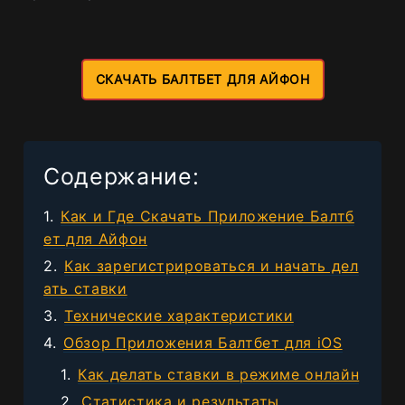
СКАЧАТЬ БАЛТБЕТ ДЛЯ АЙФОН
Содержание:
Как и Где Скачать Приложение Балтб
ет для Айфон
Как зарегистрироваться и начать дел
ать ставки
Технические характеристики
Обзор Приложения Балтбет для iOS
Как делать ставки в режиме онлайн
Статистика и результаты