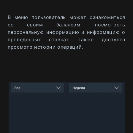
В меню пользователь может ознакомиться
со своим балансом, посмотреть
персональную информацию и информацию о
проведенных ставках. Также доступен
просмотр истории операций.