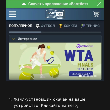
Файл-установщик скачан на ваше
устройство. Кликайте на него,