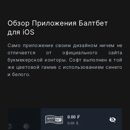
Обзор Приложения Балтбет
для iOS
Само приложение своим дизайном ничем не
отличается от официального сайта
букмекерской конторы. Софт выполнен в той
же цветовой гамме с использованием синего
и белого.